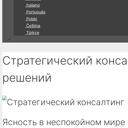
Italiano
Português
Polski
Čeština
Türkçe
Стратегический конса
решений
Ясность в неспокойном мире