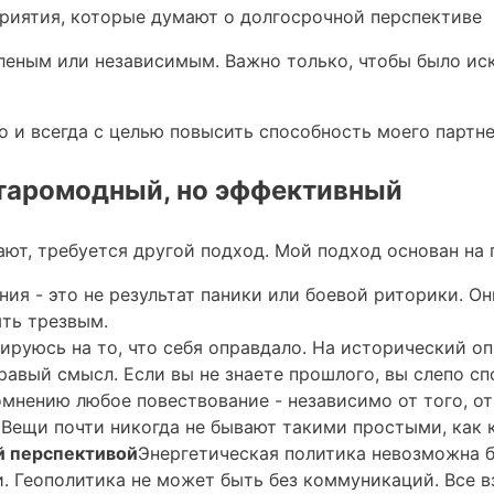
риятия, которые думают о долгосрочной перспективе
еленым или независимым. Важно только, чтобы было ис
о и всегда с целью повысить способность моего партн
старомодный, но эффективный
ают, требуется другой подход. Мой подход основан на 
ия - это не результат паники или боевой риторики. О
ыть трезвым.
ируюсь на то, что себя оправдало. На исторический оп
равый смысл. Если вы не знаете прошлого, вы слепо сп
мнению любое повествование - независимо от того, от
 Вещи почти никогда не бывают такими простыми, как 
й перспективой
Энергетическая политика невозможна 
 Геополитика не может быть без коммуникаций. Все вз