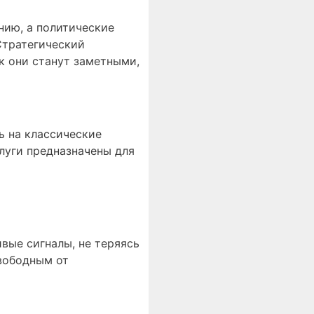
нию, а политические
Стратегический
к они станут заметными,
ь на классические
луги предназначены для
вые сигналы, не теряясь
вободным от