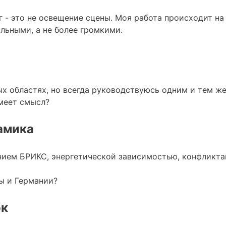
г - это не освещение сцены. Моя работа происходит на
льными, а не более громкими.
ых областях, но всегда руководствуюсь одним и тем ж
меет смысл?
амика
ением БРИКС, энергетической зависимостью, конфликт
ы и Германии?
ок