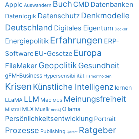
Buch
CMD
Datenbanken
Apple
Auswandern
Denkmodelle
Datenschutz
Datenlogik
Deutschland
Digitales Eigentum
Docker
Erfahrungen
Energiepolitik
ERP-
Europa
Software
EU-Gesetze
Geopolitik
Gesundheit
FileMaker
gFM-Business
Hypersensibilität
Hämorrhoiden
Krisen
Künstliche Intelligenz
lernen
Meinungsfreiheit
LLM
LLaMA
Mac
MCS
Ollama
MLX
Musik
Mistral
neo4j
Persönlichkeitsentwicklung
Portrait
Ratgeber
Prozesse
Publishing
Qdrant