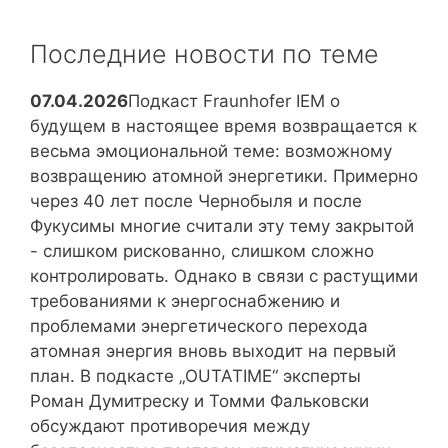
бюрократии
системы,
которые
Последние новости по теме
невозможно
скопировать
07.04.2026
Подкаст Fraunhofer IEM о
будущем в настоящее время возвращается к
весьма эмоциональной теме: возможному
возвращению атомной энергетики. Примерно
через 40 лет после Чернобыля и после
Фукусимы многие считали эту тему закрытой
- слишком рискованно, слишком сложно
контролировать. Однако в связи с растущими
требованиями к энергоснабжению и
проблемами энергетического перехода
атомная энергия вновь выходит на первый
план. В подкасте „OUTATIME“ эксперты
Роман Думитреску и Томми Фальковски
обсуждают противоречия между