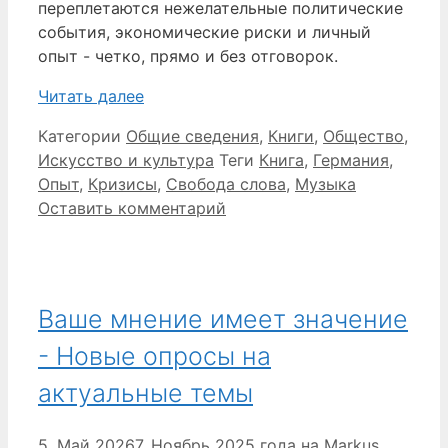
переплетаются нежелательные политические
события, экономические риски и личный
опыт - четко, прямо и без отговорок.
Читать далее
Категории
Общие сведения
,
Книги
,
Общество
,
Искусство и культура
Теги
Книга
,
Германия
,
Опыт
,
Кризисы
,
Свобода слова
,
Музыка
Оставить комментарий
Ваше мнение имеет значение
- Новые опросы на
актуальные темы
5. Май 2026
7. Ноябрь 2025 года
на
Markus