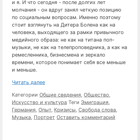
и я. И что сегодня - после долгих лет
молчания - он вдруг занял четкую позицию
по социальным вопросам. Именно поэтому
стоит взглянуть на Дитера Болена как на
человека, выходящего за рамки привычного
медийного образа: не как на титана поп-
музыки, не как на телепроповедника, а как на
ремесленника, бизнесмена и зеркало
времени, которое понимает себя все меньше
и меньше.
Читать далее
Категории
Общие сведения
,
Общество
,
Искусство и культура
Теги
Эмиграция
,
Германия
,
Опыт
,
Кризисы
,
Свобода слова
,
Музыка
,
Портрет
Оставить комментарий