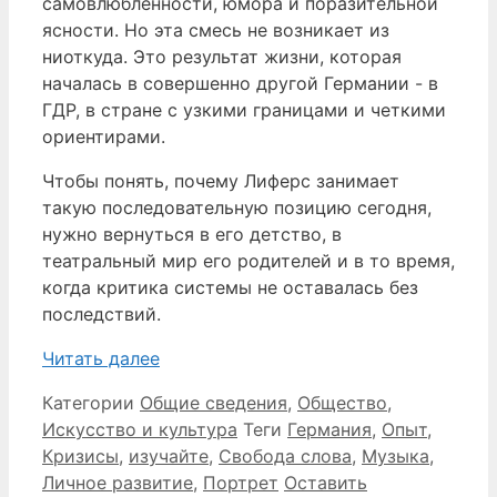
самовлюбленности, юмора и поразительной
ясности. Но эта смесь не возникает из
ниоткуда. Это результат жизни, которая
началась в совершенно другой Германии - в
ГДР, в стране с узкими границами и четкими
ориентирами.
Чтобы понять, почему Лиферс занимает
такую последовательную позицию сегодня,
нужно вернуться в его детство, в
театральный мир его родителей и в то время,
когда критика системы не оставалась без
последствий.
Читать далее
Категории
Общие сведения
,
Общество
,
Искусство и культура
Теги
Германия
,
Опыт
,
Кризисы
,
изучайте
,
Свобода слова
,
Музыка
,
Личное развитие
,
Портрет
Оставить