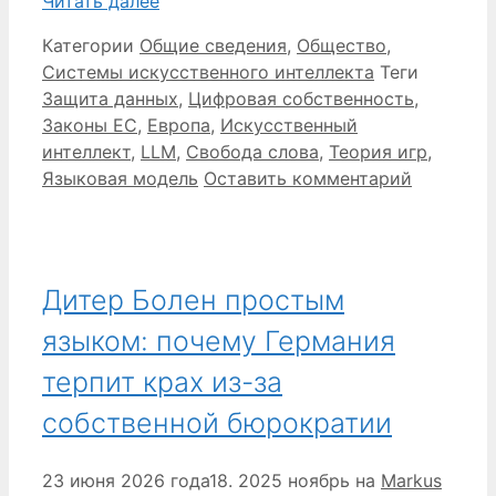
Читать далее
Категории
Общие сведения
,
Общество
,
Системы искусственного интеллекта
Теги
Защита данных
,
Цифровая собственность
,
Законы ЕС
,
Европа
,
Искусственный
интеллект
,
LLM
,
Свобода слова
,
Теория игр
,
Языковая модель
Оставить комментарий
Дитер Болен простым
языком: почему Германия
терпит крах из-за
собственной бюрократии
23 июня 2026 года
18. 2025 ноябрь
на
Markus