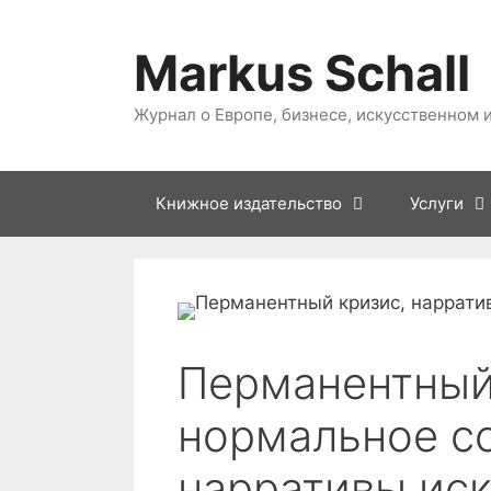
Перейти
к
Markus Schall
содержанию
Журнал о Европе, бизнесе, искусственном 
Книжное издательство
Услуги
Перманентный
нормальное со
нарративы ис