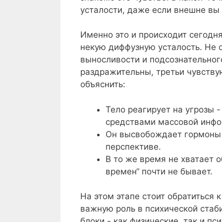
усталости, даже если внешне вы
Именно это и происходит сегодн
некую диффузную усталость. Не 
выносливости и подсознательног
раздражительны, третьи чувств
объяснить:
Тело реагирует на угрозы
средствами массовой инфо
Он высвобождает гормоны 
перспективе.
В то же время не хватает 
времен“ почти не бывает.
На этом этапе стоит обратиться 
важную роль в психической стаб
блоки - как физические, так и п