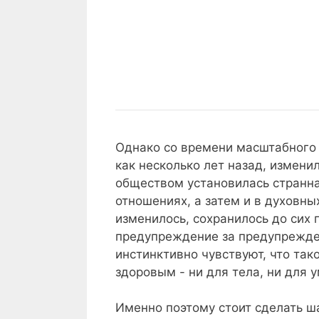
протесты
с
исследования и ИИ
доказать
и
помощью
-
интересы
технологий:
Снос
Снос "Северного поток
и
за
как
"Северного
вопросы без ответов
что
пределами
далеко
потока":
нельзя
газетных
продвинулись
саботаж,
заголовков
исследования
политика
и
власти
ИИ
и
Однако со времени масштабного 
неудобные
как несколько лет назад, измени
вопросы
обществом установилась странна
без
отношениях, а затем и в духовны
ответов
изменилось, сохранилось до сих п
предупреждение за предупрежде
инстинктивно чувствуют, что так
здоровым - ни для тела, ни для 
Именно поэтому стоит сделать ш