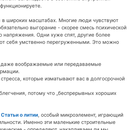
 функционируете.
я в широких масштабах. Многие люди чувствуют
обязательно выгорание - скорее смесь психической
о напряжения. Одни хуже спят, другие более
уют себя умственно перегруженными. Это можно
 - даже воображаемые или передаваемые
рмации.
стресса, которые изматывают вас в долгосрочной
облегчения, потому что „беспрерывных хороших
к
Статьи о литии
, особый микроэлемент, играющий
ильности. Именно эти маленькие строительные
сихические - определяют, накапливаем ли мы