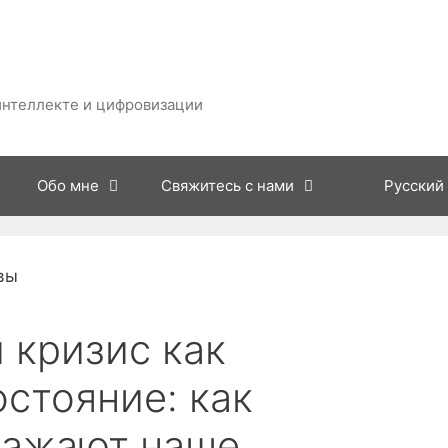
интеллекте и цифровизации
Обо мне
Свяжитесь с нами
Русский
 кризис как
стояние: как
кажают наше