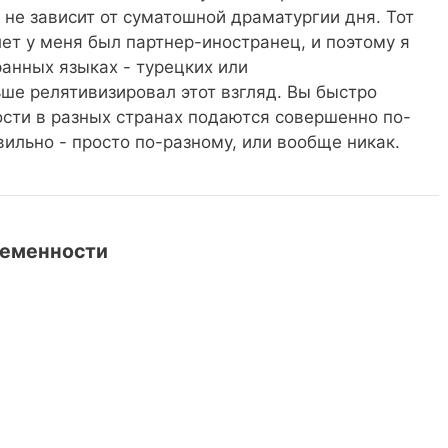
й не зависит от суматошной драматургии дня. Тот
лет у меня был партнер-иностранец, и поэтому я
анных языках - турецких или
ше релятивизировал этот взгляд. Вы быстро
ости в разных странах подаются совершенно по-
вильно - просто по-разному, или вообще никак.
ременности
ойны: что можно доказать - и что нельзя
едневная жизнь, протесты и интересы за
аголовков
 технологий: как далеко продвинулись