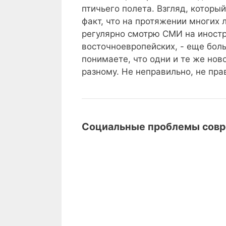
птичьего полета. Взгляд, которы
факт, что на протяжении многих 
регулярно смотрю СМИ на иностр
восточноевропейских, - еще боль
понимаете, что одни и те же нов
разному. Не неправильно, не пра
Социальные проблемы сов
Россия,
Россия, НАТО и страх в
НАТО
и
Понимание
Понимание Ирана: Повс
страх
Ирана:
пределами газетных з
войны:
Повседневная
что
жизнь,
Бессмертие
Бессмертие с помощью
можно