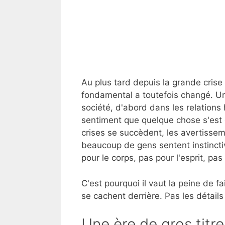
-
parcours,
:
Le
Le dynamitage de Nord S
et
mes
Le
dynamitage
questions ouvertes gên
pourquoi
raisons,
bitcoin,
de
ces
mes
les
Nord
voix
projets
stablecoins
Stream
manquent
et
:
aujourd'hui
les
sabotage,
Au plus tard depuis la grande crise
CBDC
politique
fondamental a toutefois changé. Une
expliqués
de
société, d'abord dans les relations
simplement
puissance
sentiment que quelque chose s'est d
et
crises se succèdent, les avertisse
les
beaucoup de gens sentent instincti
questions
pour le corps, pas pour l'esprit, pas
ouvertes
gênantes
C'est pourquoi il vaut la peine de 
se cachent derrière. Pas les détai
Une ère de gros titre