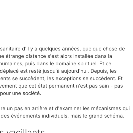
tream : sabotage, politique de puissance et les
antes
 sanitaire d'il y a quelques années, quelque chose de
 étrange distance s'est alors installée dans la
 humaines, puis dans le domaine spirituel. Et ce
éplacé est resté jusqu'à aujourd'hui. Depuis, les
ments se succèdent, les exceptions se succèdent. Et
vement que cet état permanent n'est pas sain - pas
 pour une société.
faire un pas en arrière et d'examiner les mécanismes qui
ls des événements individuels, mais le grand schéma.
s vacillants