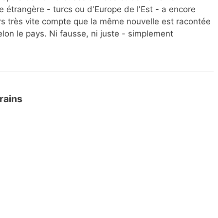
 étrangère - turcs ou d'Europe de l'Est - a encore
ors très vite compte que la même nouvelle est racontée
lon le pays. Ni fausse, ni juste - simplement
rains
racontaient de la guerre - et pourquoi ces voix
ue tchèque : mon parcours, mes raisons, mes
rique : Le bitcoin, les stablecoins et les CBDC