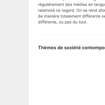
régulièrement des médias en langue
relativisé ce regard. On se rend al
de manière totalement différente se
différente, ou pas du tout.
Thèmes de société contempo
Ce
Ce que nos grands-pères 
que
manquent aujourd'hui
nos
grands-
S'expatrier
S'expatrier en Républiq
pères
en
projets
racontaient
République
de
tchèque
Comprendre
Comprendre l'argent numé
la
:
l'argent
expliqués simplement
guerre
mon
numérique