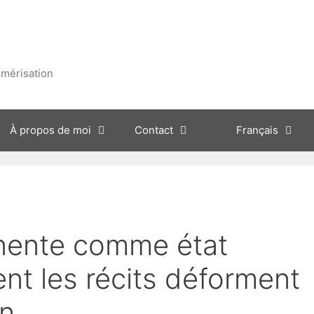
umérisation
À propos de moi
Contact
Français
nente comme état
nt les récits déforment
on