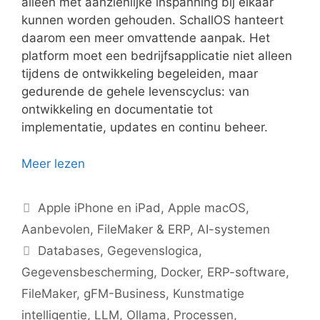
alleen met aanzienlijke inspanning bij elkaar
kunnen worden gehouden. SchallOS hanteert
daarom een meer omvattende aanpak. Het
platform moet een bedrijfsapplicatie niet alleen
tijdens de ontwikkeling begeleiden, maar
gedurende de gehele levenscyclus: van
ontwikkeling en documentatie tot
implementatie, updates en continu beheer.
Meer lezen
Categorieën
Apple iPhone en iPad
,
Apple macOS
,
Aanbevolen
,
FileMaker & ERP
,
AI-systemen
Tags
Databases
,
Gegevenslogica
,
Gegevensbescherming
,
Docker
,
ERP-software
,
FileMaker
,
gFM-Business
,
Kunstmatige
intelligentie
,
LLM
,
Ollama
,
Processen
,