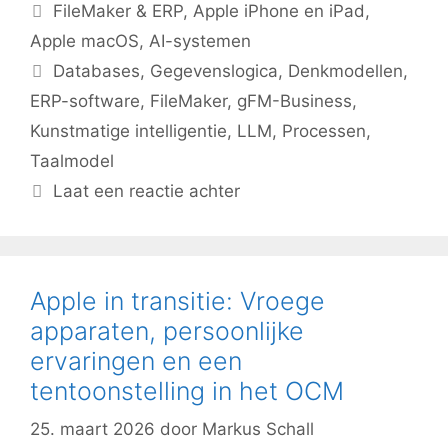
Categorieën
FileMaker & ERP
,
Apple iPhone en iPad
,
Apple macOS
,
AI-systemen
Tags
Databases
,
Gegevenslogica
,
Denkmodellen
,
ERP-software
,
FileMaker
,
gFM-Business
,
Kunstmatige intelligentie
,
LLM
,
Processen
,
Taalmodel
Laat een reactie achter
Apple in transitie: Vroege
apparaten, persoonlijke
ervaringen en een
tentoonstelling in het OCM
25. maart 2026
door
Markus Schall