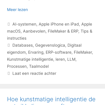
Meer lezen
Categorieën
AI-systemen
,
Apple iPhone en iPad
,
Apple
macOS
,
Aanbevolen
,
FileMaker & ERP
,
Tips &
instructies
Tags
Databases
,
Gegevenslogica
,
Digitaal
eigendom
,
Ervaring
,
ERP-software
,
FileMaker
,
Kunstmatige intelligentie
,
leren
,
LLM
,
Processen
,
Taalmodel
Laat een reactie achter
Hoe kunstmatige intelligentie de