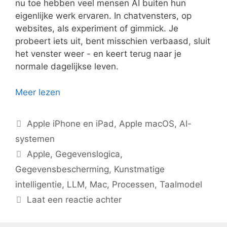
nu toe hebben veel mensen AI buiten hun
eigenlijke werk ervaren. In chatvensters, op
websites, als experiment of gimmick. Je
probeert iets uit, bent misschien verbaasd, sluit
het venster weer - en keert terug naar je
normale dagelijkse leven.
Meer lezen
Categorieën
Apple iPhone en iPad
,
Apple macOS
,
AI-
systemen
Tags
Apple
,
Gegevenslogica
,
Gegevensbescherming
,
Kunstmatige
intelligentie
,
LLM
,
Mac
,
Processen
,
Taalmodel
Laat een reactie achter