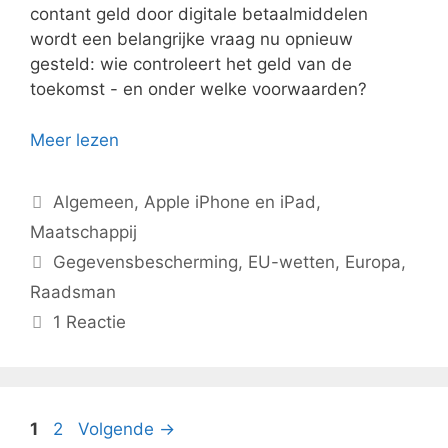
contant geld door digitale betaalmiddelen
wordt een belangrijke vraag nu opnieuw
gesteld: wie controleert het geld van de
toekomst - en onder welke voorwaarden?
Meer lezen
Categorieën
Algemeen
,
Apple iPhone en iPad
,
Maatschappij
Tags
Gegevensbescherming
,
EU-wetten
,
Europa
,
Raadsman
1 Reactie
Pagina
Pagina
1
2
Volgende
→