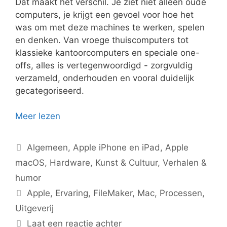
Dat maakt het verschil. Je ziet niet alleen oude
computers, je krijgt een gevoel voor hoe het
was om met deze machines te werken, spelen
en denken. Van vroege thuiscomputers tot
klassieke kantoorcomputers en speciale one-
offs, alles is vertegenwoordigd - zorgvuldig
verzameld, onderhouden en vooral duidelijk
gecategoriseerd.
Meer lezen
Categorieën
Algemeen
,
Apple iPhone en iPad
,
Apple
macOS
,
Hardware
,
Kunst & Cultuur
,
Verhalen &
humor
Tags
Apple
,
Ervaring
,
FileMaker
,
Mac
,
Processen
,
Uitgeverij
Laat een reactie achter