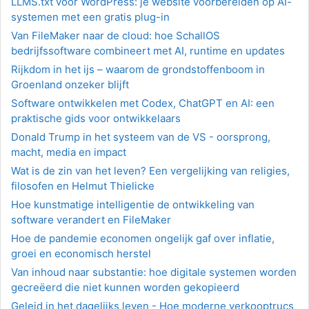
LLMS.txt voor WordPress: je website voorbereiden op AI-
systemen met een gratis plug-in
Van FileMaker naar de cloud: hoe SchallOS
bedrijfssoftware combineert met AI, runtime en updates
Rijkdom in het ijs – waarom de grondstoffenboom in
Groenland onzeker blijft
Software ontwikkelen met Codex, ChatGPT en AI: een
praktische gids voor ontwikkelaars
Donald Trump in het systeem van de VS - oorsprong,
macht, media en impact
Wat is de zin van het leven? Een vergelijking van religies,
filosofen en Helmut Thielicke
Hoe kunstmatige intelligentie de ontwikkeling van
software verandert en FileMaker
Hoe de pandemie economen ongelijk gaf over inflatie,
groei en economisch herstel
Van inhoud naar substantie: hoe digitale systemen worden
gecreëerd die niet kunnen worden gekopieerd
Geleid in het dagelijks leven - Hoe moderne verkooptrucs