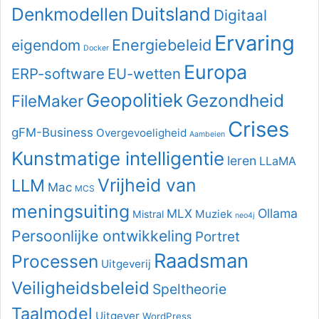
Duitsland
Denkmodellen
Digitaal
Ervaring
Energiebeleid
eigendom
Docker
Europa
ERP-software
EU-wetten
Geopolitiek
Gezondheid
FileMaker
Crises
gFM-Business
Overgevoeligheid
Aambeien
Kunstmatige intelligentie
leren
LLaMA
Vrijheid van
LLM
Mac
MCS
meningsuiting
Ollama
MLX
Muziek
Mistral
neo4j
Persoonlijke ontwikkeling
Portret
Raadsman
Processen
Uitgeverij
Veiligheidsbeleid
Speltheorie
Taalmodel
Uitgever
WordPress