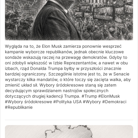
Wygląda na to, że Elon Musk zamierza ponownie wesprzeć
kampanie wyborcze republikanów, jednak obecnie kluczowe
sondaże wskazują raczej na przewagę demokratów. Gdyby to
oni zdobyli większość w Izbie Reprezentantów, a nawet w obu
izbach, rząd Donalda Trumpa byłby w przyszłości znacznie
bardziej ograniczony. Szczególnie istotne jest to, że w Senacie
wystarczy kilka mandatów, o które toczy się zacięta walka, aby
zmienić układ sił. Wybory śródokresowe staną się zatem
decydującym sprawdzianem nastrojów społecznych
dotyczących drugiej kadencji Trumpa. #Trump #ElonMusk
#Wybory śródokresowe #Polityka USA #Wybory #Demokraci
#Republikanie