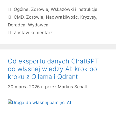
Kategorie
Ogólne
,
Zdrowie
,
Wskazówki i instrukcje
Tagi
CMD
,
Zdrowie
,
Nadwrażliwość
,
Kryzysy
,
Doradca
,
Wydawca
Zostaw komentarz
Od eksportu danych ChatGPT
do własnej wiedzy AI: krok po
kroku z Ollama i Qdrant
30 marca 2026 r.
przez
Markus Schall