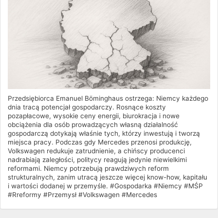
Przedsiębiorca Emanuel Böminghaus ostrzega: Niemcy każdego
dnia tracą potencjał gospodarczy. Rosnące koszty
pozapłacowe, wysokie ceny energii, biurokracja i nowe
obciążenia dla osób prowadzących własną działalność
gospodarczą dotykają właśnie tych, którzy inwestują i tworzą
miejsca pracy. Podczas gdy Mercedes przenosi produkcję,
Volkswagen redukuje zatrudnienie, a chińscy producenci
nadrabiają zaległości, politycy reagują jedynie niewielkimi
reformami. Niemcy potrzebują prawdziwych reform
strukturalnych, zanim utracą jeszcze więcej know-how, kapitału
i wartości dodanej w przemyśle. #Gospodarka #Niemcy #MŚP
#Rreformy #Przemysł #Volkswagen #Mercedes