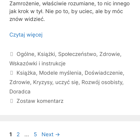
Zamrożenie, właściwie rozumiane, to nic innego
jak krok w tył. Nie po to, by uciec, ale by móc
znów widzieć.
Czytaj więcej
Kategorie
Ogólne
,
Książki
,
Społeczeństwo
,
Zdrowie
,
Wskazówki i instrukcje
Tagi
Książka
,
Modele myślenia
,
Doświadczenie
,
Zdrowie
,
Kryzysy
,
uczyć się
,
Rozwój osobisty
,
Doradca
Zostaw komentarz
Strona
Strona
Strona
1
2
...
5
Next
→