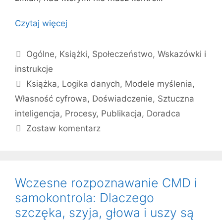
Czytaj więcej
Kategorie
Ogólne
,
Książki
,
Społeczeństwo
,
Wskazówki i
instrukcje
Tagi
Książka
,
Logika danych
,
Modele myślenia
,
Własność cyfrowa
,
Doświadczenie
,
Sztuczna
inteligencja
,
Procesy
,
Publikacja
,
Doradca
Zostaw komentarz
Wczesne rozpoznawanie CMD i
samokontrola: Dlaczego
szczęka, szyja, głowa i uszy są