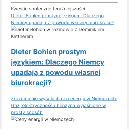
Kwestie społeczne teraźniejszości
Dieter Bohlen prostym językiem: Dlaczego
Niemcy upadają z powodu własnej biurokracji?
Dieter Bohlen prostym
językiem: Dlaczego Niemcy
upadają z powodu własnej
biurokracji?
Zrozumienie wysokich cen energii w Niemczech:
Gaz, elektryczność i benzyna wyjaśnione w
prosty sposób