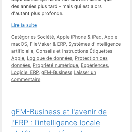
des années plus tard - mais qui est alors
d'autant plus profonde.
Lire la suite
Catégories
Société
,
Apple iPhone & iPad
,
Apple
macOS
,
FileMaker & ERP
,
Systèmes d'intelligence
artificielle
,
Conseils et instructions
Étiquettes
Apple
,
Logique de données
,
Protection des
données
,
Propriété numérique
,
Expériences
,
Logiciel ERP
,
gFM-Business
Laisser un
commentaire
gFM-Business et l'avenir de
l'ERP : l'intelligence locale