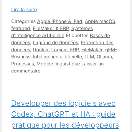
Lire la suite
Catégories
Apple iPhone & iPad
,
Apple macOS
,
featured
,
FileMaker & ERP
,
Systèmes
d'intelligence artificielle
Étiquettes
Bases de
données
,
Logique de données
,
Protection des
données
,
Docker
,
Logiciel ERP
,
FileMaker
,
gFM-
Business
,
Intelligence artificielle
,
LLM
,
Ollama
,
Processus
,
Modèle linguistique
Laisser un
commentaire
Développer des logiciels avec
Codex, ChatGPT et l'IA : guide
pratique pour les développeurs