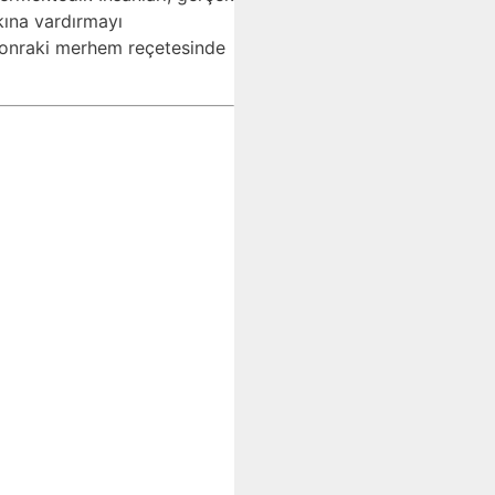
kına vardırmayı
 sonraki merhem reçetesinde