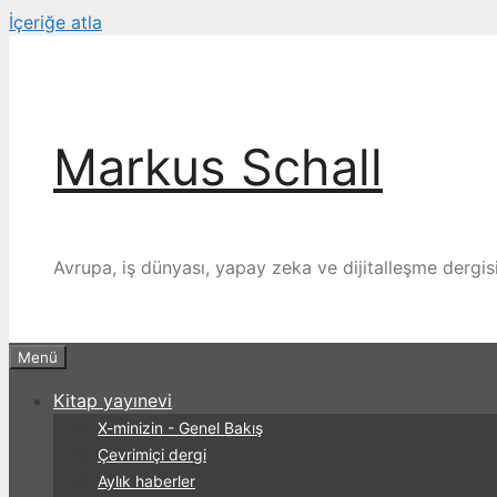
İçeriğe atla
Markus Schall
Avrupa, iş dünyası, yapay zeka ve dijitalleşme dergis
Menü
Kitap yayınevi
X-minizin - Genel Bakış
Çevrimiçi dergi
Aylık haberler