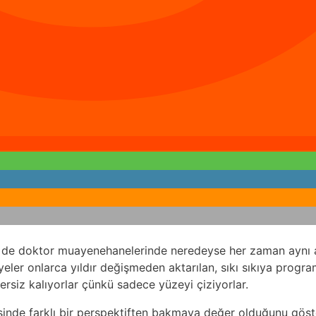
e de doktor muayenehanelerinde neredeyse her zaman aynı açık
yeler onlarca yıldır değişmeden aktarılan, sıkı sıkıya progra
ersiz kalıyorlar çünkü sadece yüzeyi çiziyorlar.
sinde farklı bir perspektiften bakmaya değer olduğunu göste