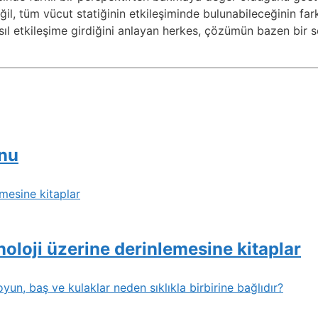
il, tüm vücut statiğinin etkileşiminde bulunabileceğinin far
sıl etkileşime girdiğini anlayan herkes, çözümün bazen bir
unu
emesine kitaplar
knoloji üzerine derinlemesine kitaplar
n, baş ve kulaklar neden sıklıkla birbirine bağlıdır?