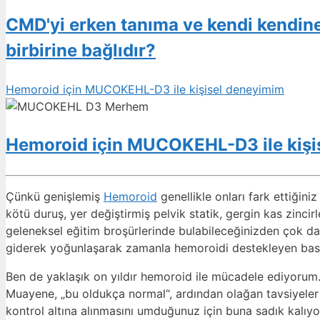
CMD'yi erken tanıma ve kendi kendine 
birbirine bağlıdır?
Hemoroid için MUCOKEHL-D3 ile kişisel deneyimim
Hemoroid için MUCOKEHL-D3 ile kişi
Çünkü genişlemiş
Hemoroid
genellikle onları fark ettiğini
kötü duruş, yer değiştirmiş pelvik statik, gergin kas zinci
geleneksel eğitim broşürlerinde bulabileceğinizden çok daha 
giderek yoğunlaşarak zamanla hemoroidi destekleyen basınç
Ben de yaklaşık on yıldır hemoroid ile mücadele ediyorum.
Muayene, „bu oldukça normal“, ardından olağan tavsiyeler -
kontrol altına alınmasını umduğunuz için buna sadık kalıy