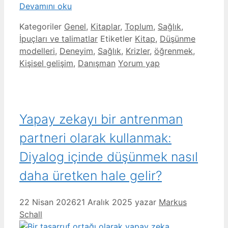
Devamını oku
Kategoriler
Genel
,
Kitaplar
,
Toplum
,
Sağlık
,
İpuçları ve talimatlar
Etiketler
Kitap
,
Düşünme
modelleri
,
Deneyim
,
Sağlık
,
Krizler
,
öğrenmek
,
Kişisel gelişim
,
Danışman
Yorum yap
Yapay zekayı bir antrenman
partneri olarak kullanmak:
Diyalog içinde düşünmek nasıl
daha üretken hale gelir?
22 Nisan 2026
21 Aralık 2025
yazar
Markus
Schall