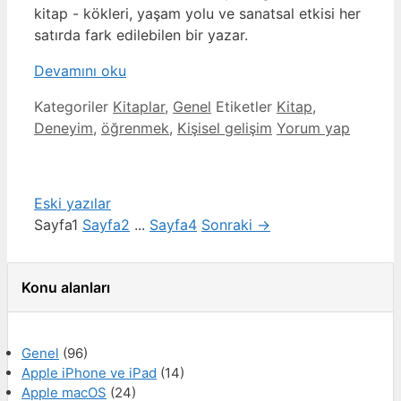
kitap - kökleri, yaşam yolu ve sanatsal etkisi her
satırda fark edilebilen bir yazar.
Devamını oku
Kategoriler
Kitaplar
,
Genel
Etiketler
Kitap
,
Deneyim
,
öğrenmek
,
Kişisel gelişim
Yorum yap
Eski yazılar
Sayfa
1
Sayfa
2
...
Sayfa
4
Sonraki
→
Konu alanları
Genel
(96)
Apple iPhone ve iPad
(14)
Apple macOS
(24)