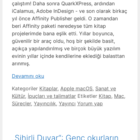
çalıştım! Daha sonra QuarkXPress, ardından
iCalamus, Adobe InDesign - ve son olarak birkaç
yıl önce Affinity Publisher geldi. O zamandan
beri Affinity paketi neredeyse tüm kitap
projelerimde bana eşlik etti. Yıllar boyunca,
güvenilir bir araç oldu, hoş bir şekilde basit,
açıkça yapılandırılmış ve birçok büyük yazılım
evinin yıllar içinde kendilerine eklediği balasttan
arınmış.
Devamını oku
Kategoriler
Kitaplar
,
Apple macOS
,
Sanat ve
Kültür
,
İpuçları ve talimatlar
Etiketler
Kitap
,
Mac
,
Süreçler
,
Yayıncılık
,
Yayıncı
Yorum yap
„Sihirli Duvar“: Genç okurların