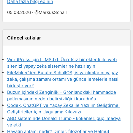
Daha fazla bilgi edinin
05.08.2026 · @MarkusSchall
Güncel katkılar
WordPress için LLMS.txt: Ücretsiz bir eklenti ile web
sitenizi yapay zeka sistemlerine hazırlayın
FileMaker’den Buluta: SchallOS, iş yazılımlarını yapay
zeka, çalışma zamanı ortamı ve güncellemelerle nasıl
birleştiriyor?
Buzun İçindeki Zenginlik – Grönland’daki hammadde
patlamasının neden belirsizliğini koruduğu
Codex, ChatGPT ve Yapay Zeka ile Yazılım Geliştirme:
Geliştiriciler için Uygulama Kılavuzu
ABD sisteminde Donald Trump - kökenler, güç, medya
ve etki
Hayatın anlamı nedir? Dinler, filozoflar ve Helmut