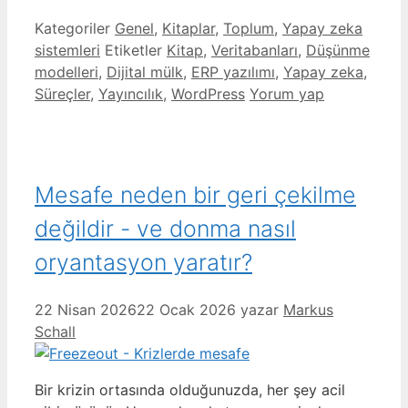
Kategoriler
Genel
,
Kitaplar
,
Toplum
,
Yapay zeka
sistemleri
Etiketler
Kitap
,
Veritabanları
,
Düşünme
modelleri
,
Dijital mülk
,
ERP yazılımı
,
Yapay zeka
,
Süreçler
,
Yayıncılık
,
WordPress
Yorum yap
Mesafe neden bir geri çekilme
değildir - ve donma nasıl
oryantasyon yaratır?
22 Nisan 2026
22 Ocak 2026
yazar
Markus
Schall
Bir krizin ortasında olduğunuzda, her şey acil