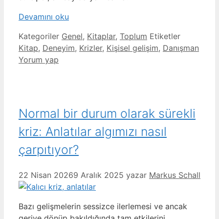
Devamını oku
Kategoriler
Genel
,
Kitaplar
,
Toplum
Etiketler
Kitap
,
Deneyim
,
Krizler
,
Kişisel gelişim
,
Danışman
Yorum yap
Normal bir durum olarak sürekli
kriz: Anlatılar algımızı nasıl
çarpıtıyor?
22 Nisan 2026
9 Aralık 2025
yazar
Markus Schall
Bazı gelişmelerin sessizce ilerlemesi ve ancak
geriye dönüp bakıldığında tam etkilerini