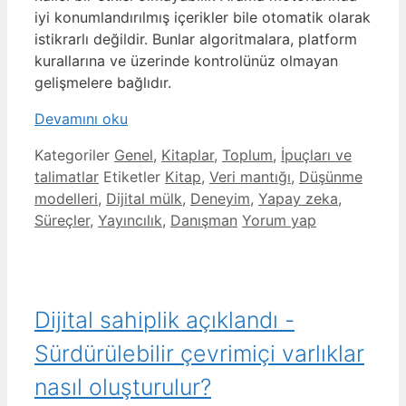
iyi konumlandırılmış içerikler bile otomatik olarak
istikrarlı değildir. Bunlar algoritmalara, platform
kurallarına ve üzerinde kontrolünüz olmayan
gelişmelere bağlıdır.
Devamını oku
Kategoriler
Genel
,
Kitaplar
,
Toplum
,
İpuçları ve
talimatlar
Etiketler
Kitap
,
Veri mantığı
,
Düşünme
modelleri
,
Dijital mülk
,
Deneyim
,
Yapay zeka
,
Süreçler
,
Yayıncılık
,
Danışman
Yorum yap
Dijital sahiplik açıklandı -
Sürdürülebilir çevrimiçi varlıklar
nasıl oluşturulur?