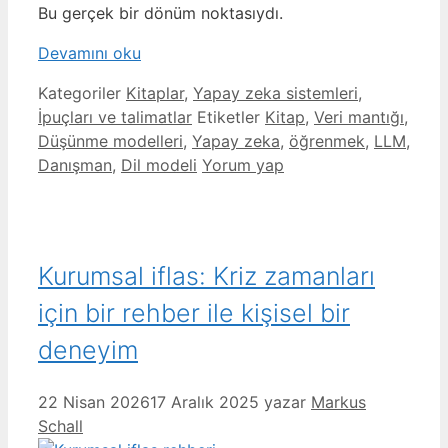
Bu gerçek bir dönüm noktasıydı.
Devamını oku
Kategoriler
Kitaplar
,
Yapay zeka sistemleri
,
İpuçları ve talimatlar
Etiketler
Kitap
,
Veri mantığı
,
Düşünme modelleri
,
Yapay zeka
,
öğrenmek
,
LLM
,
Danışman
,
Dil modeli
Yorum yap
Kurumsal iflas: Kriz zamanları
için bir rehber ile kişisel bir
deneyim
22 Nisan 2026
17 Aralık 2025
yazar
Markus
Schall