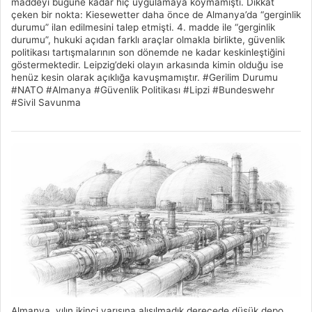
maddeyi bugüne kadar hiç uygulamaya koymamıştı. Dikkat
çeken bir nokta: Kiesewetter daha önce de Almanya’da “gerginlik
durumu” ilan edilmesini talep etmişti. 4. madde ile “gerginlik
durumu”, hukuki açıdan farklı araçlar olmakla birlikte, güvenlik
politikası tartışmalarının son dönemde ne kadar keskinleştiğini
göstermektedir. Leipzig’deki olayın arkasında kimin olduğu ise
henüz kesin olarak açıklığa kavuşmamıştır. #Gerilim Durumu
#NATO #Almanya #Güvenlik Politikası #Lipzi #Bundeswehr
#Sivil Savunma
Almanya, yılın ikinci yarısına alışılmadık derecede düşük depo