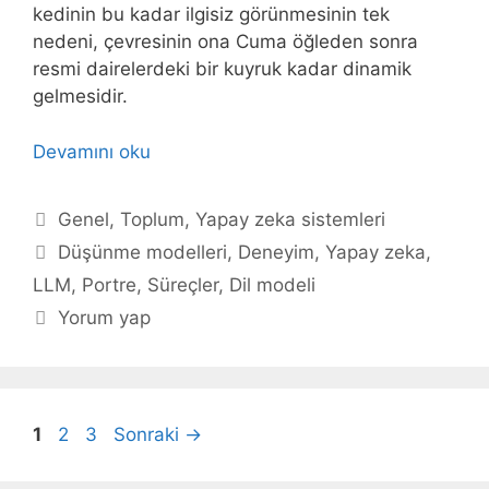
kedinin bu kadar ilgisiz görünmesinin tek
nedeni, çevresinin ona Cuma öğleden sonra
resmi dairelerdeki bir kuyruk kadar dinamik
gelmesidir.
Devamını oku
Kategoriler
Genel
,
Toplum
,
Yapay zeka sistemleri
Etiketler
Düşünme modelleri
,
Deneyim
,
Yapay zeka
,
LLM
,
Portre
,
Süreçler
,
Dil modeli
Yorum yap
Sayfa
Sayfa
Sayfa
1
2
3
Sonraki
→