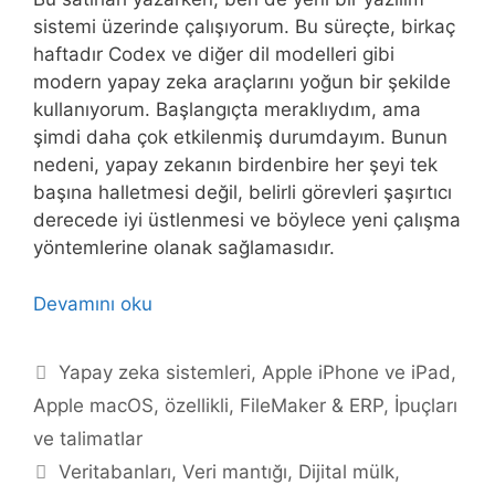
sistemi üzerinde çalışıyorum. Bu süreçte, birkaç
haftadır Codex ve diğer dil modelleri gibi
modern yapay zeka araçlarını yoğun bir şekilde
kullanıyorum. Başlangıçta meraklıydım, ama
şimdi daha çok etkilenmiş durumdayım. Bunun
nedeni, yapay zekanın birdenbire her şeyi tek
başına halletmesi değil, belirli görevleri şaşırtıcı
derecede iyi üstlenmesi ve böylece yeni çalışma
yöntemlerine olanak sağlamasıdır.
Devamını oku
Kategoriler
Yapay zeka sistemleri
,
Apple iPhone ve iPad
,
Apple macOS
,
özellikli
,
FileMaker & ERP
,
İpuçları
ve talimatlar
Etiketler
Veritabanları
,
Veri mantığı
,
Dijital mülk
,