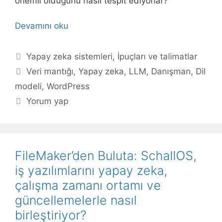
önemli olduğunu nasıl tespit ediyorlar?
Devamını oku
Kategoriler
Yapay zeka sistemleri
,
İpuçları ve talimatlar
Etiketler
Veri mantığı
,
Yapay zeka
,
LLM
,
Danışman
,
Dil
modeli
,
WordPress
Yorum yap
FileMaker’den Buluta: SchallOS,
iş yazılımlarını yapay zeka,
çalışma zamanı ortamı ve
güncellemelerle nasıl
birleştiriyor?