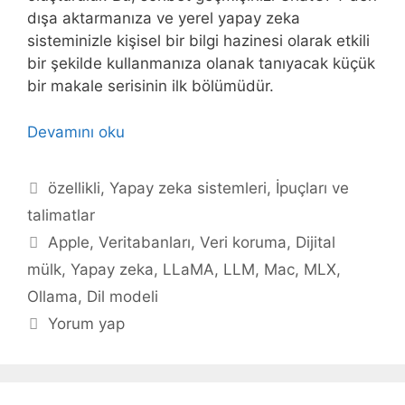
dışa aktarmanıza ve yerel yapay zeka
sisteminizle kişisel bir bilgi hazinesi olarak etkili
bir şekilde kullanmanıza olanak tanıyacak küçük
bir makale serisinin ilk bölümüdür.
Devamını oku
Kategoriler
özellikli
,
Yapay zeka sistemleri
,
İpuçları ve
talimatlar
Etiketler
Apple
,
Veritabanları
,
Veri koruma
,
Dijital
mülk
,
Yapay zeka
,
LLaMA
,
LLM
,
Mac
,
MLX
,
Ollama
,
Dil modeli
Yorum yap