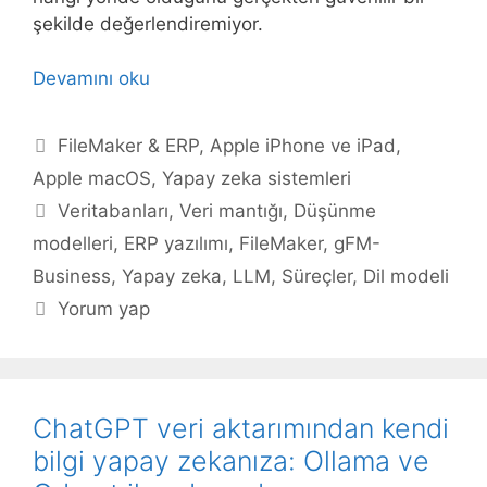
şekilde değerlendiremiyor.
Devamını oku
Kategoriler
FileMaker & ERP
,
Apple iPhone ve iPad
,
Apple macOS
,
Yapay zeka sistemleri
Etiketler
Veritabanları
,
Veri mantığı
,
Düşünme
modelleri
,
ERP yazılımı
,
FileMaker
,
gFM-
Business
,
Yapay zeka
,
LLM
,
Süreçler
,
Dil modeli
Yorum yap
ChatGPT veri aktarımından kendi
bilgi yapay zekanıza: Ollama ve