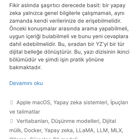
Fikir aslında şaşırtıcı derecede basit: bir yapay
zeka yalnızca genel bilgilerle çalışmamalı, aynı
zamanda kendi verilerinize de erişebilmelidir.
Önceki konuşmalar arasında arama yapabilmeli,
uygun içeriği bulabilmeli ve bunu yeni cevaplara
dahil edebilmelidir. Bu, sıradan bir YZ'yi bir tür
dijital belleğe dönüştürür. Bu, yazı dizisinin ikinci
bölümüdür ve şimdi işin pratik yönüne
bakmaktadır.
Devamını oku
Kategoriler
Apple macOS
,
Yapay zeka sistemleri
,
İpuçları
ve talimatlar
Etiketler
Veritabanları
,
Düşünme modelleri
,
Dijital
mülk
,
Docker
,
Yapay zeka
,
LLaMA
,
LLM
,
MLX
,