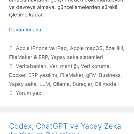
ve devreye almaya, güncellemelerden sürekli
işletime kadar.
Devamını oku
Kategoriler
Apple iPhone ve iPad
,
Apple macOS
,
özellikli
,
FileMaker & ERP
,
Yapay zeka sistemleri
Etiketler
Veritabanları
,
Veri mantığı
,
Veri koruma
,
Docker
,
ERP yazılımı
,
FileMaker
,
gFM-Business
,
Yapay zeka
,
LLM
,
Ollama
,
Süreçler
,
Dil modeli
Yorum yap
Codex, ChatGPT ve Yapay Zeka