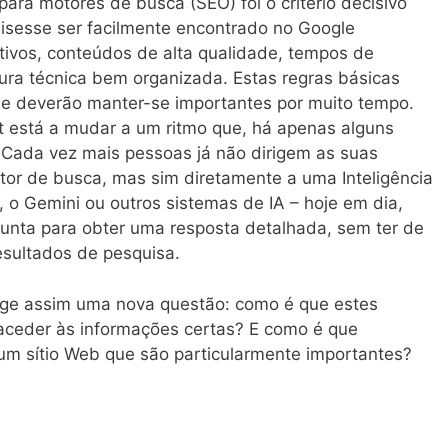
ara motores de busca (SEO) foi o critério decisivo
uisesse ser facilmente encontrado no Google
ativos, conteúdos de alta qualidade, tempos de
ura técnica bem organizada. Estas regras básicas
a e deverão manter-se importantes por muito tempo.
 está a mudar a um ritmo que, há apenas alguns
l. Cada vez mais pessoas já não dirigem as suas
or de busca, mas sim diretamente a uma Inteligência
e, o Gemini ou outros sistemas de IA – hoje em dia,
unta para obter uma resposta detalhada, sem ter de
esultados de pesquisa.
urge assim uma nova questão: como é que estes
 aceder às informações certas? E como é que
um sítio Web que são particularmente importantes?