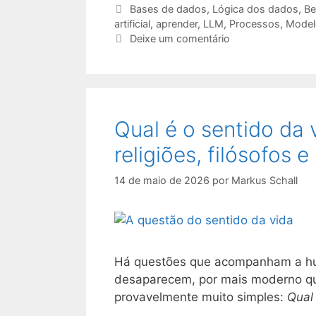
Etiquetas
Bases de dados
,
Lógica dos dados
,
Be
artificial
,
aprender
,
LLM
,
Processos
,
Modelo
Deixe um comentário
Qual é o sentido da
religiões, filósofos 
14 de maio de 2026
por
Markus Schall
Há questões que acompanham a hu
desaparecem, por mais moderno qu
provavelmente muito simples:
Qual 