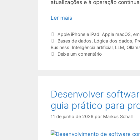
atualizações e à operação contínua
Ler mais
Categorias
Apple iPhone e iPad
,
Apple macOS
,
em
Etiquetas
Bases de dados
,
Lógica dos dados
,
Pr
Business
,
Inteligência artificial
,
LLM
,
Ollam
Deixe um comentário
Desenvolver softwa
guia prático para p
11 de junho de 2026
por
Markus Schall