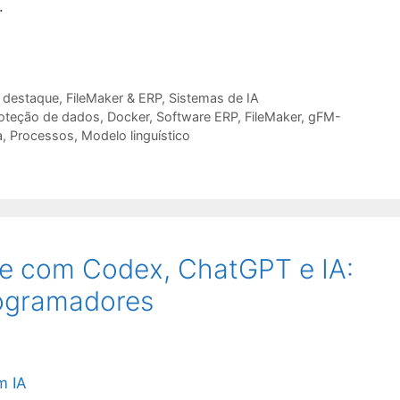
.
 destaque
,
FileMaker & ERP
,
Sistemas de IA
oteção de dados
,
Docker
,
Software ERP
,
FileMaker
,
gFM-
a
,
Processos
,
Modelo linguístico
re com Codex, ChatGPT e IA:
rogramadores