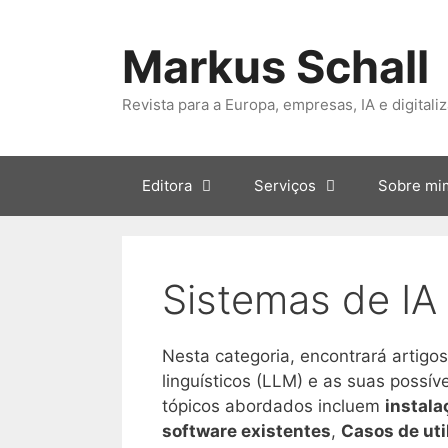
Saltar
para
Markus Schall
o
conteúdo
Revista para a Europa, empresas, IA e digitali
Editora
Serviços
Sobre mi
Sistemas de IA
Nesta categoria, encontrará artigo
linguísticos (LLM) e as suas possív
tópicos abordados incluem
instala
software existentes
,
Casos de uti