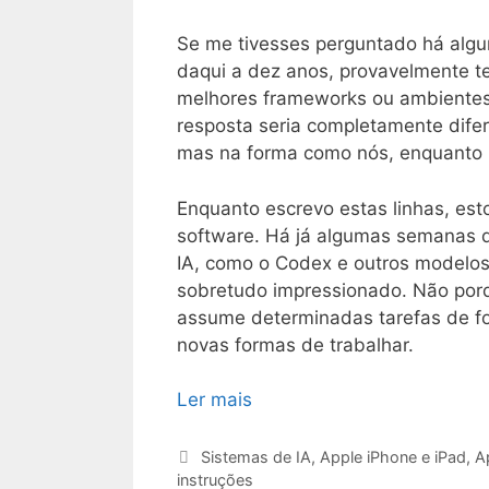
Se me tivesses perguntado há algu
daqui a dez anos, provavelmente t
melhores frameworks ou ambientes
resposta seria completamente dife
mas na forma como nós, enquanto
Enquanto escrevo estas linhas, est
software. Há já algumas semanas q
IA, como o Codex e outros modelos l
sobretudo impressionado. Não porq
assume determinadas tarefas de fo
novas formas de trabalhar.
Ler mais
Categorias
Sistemas de IA
,
Apple iPhone e iPad
,
A
instruções