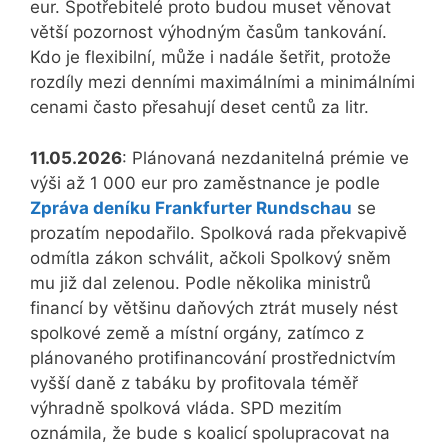
eur. Spotřebitelé proto budou muset věnovat
větší pozornost výhodným časům tankování.
Kdo je flexibilní, může i nadále šetřit, protože
rozdíly mezi denními maximálními a minimálními
cenami často přesahují deset centů za litr.
11.05.2026
: Plánovaná nezdanitelná prémie ve
výši až 1 000 eur pro zaměstnance je podle
Zpráva deníku Frankfurter Rundschau
se
prozatím nepodařilo. Spolková rada překvapivě
odmítla zákon schválit, ačkoli Spolkový sněm
mu již dal zelenou. Podle několika ministrů
financí by většinu daňových ztrát musely nést
spolkové země a místní orgány, zatímco z
plánovaného protifinancování prostřednictvím
vyšší daně z tabáku by profitovala téměř
výhradně spolková vláda. SPD mezitím
oznámila, že bude s koalicí spolupracovat na