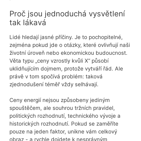
Proč jsou jednoduchá vysvětlení
tak lákavá
Lidé hledají jasné příčiny. Je to pochopitelné,
zejména pokud jde o otázky, které ovlivňují naši
životní úroveň nebo ekonomickou budoucnost.
Věta typu „ceny vzrostly kvůli X“ působí
uklidňujícím dojmem, protože vytváří řád. Ale
právě v tom spočívá problém: taková
zjednodušení téměř vždy selhávají.
Ceny energií nejsou způsobeny jediným
spouštěčem, ale souhrou tržních pravidel,
politických rozhodnutí, technického vývoje a
historických rozhodnutí. Pokud se zaměříte
pouze na jeden faktor, unikne vám celkový
obraz - a rychle dojdete k nesprávným