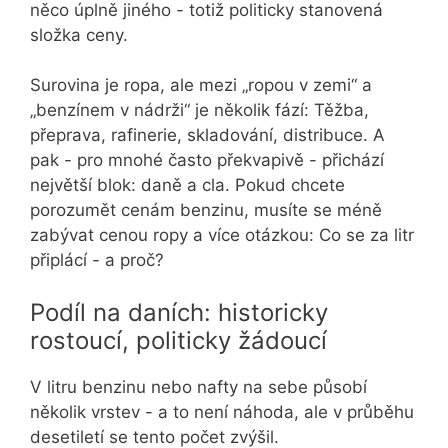
něco úplně jiného - totiž politicky stanovená
složka ceny.
Surovina je ropa, ale mezi „ropou v zemi“ a
„benzínem v nádrži“ je několik fází: Těžba,
přeprava, rafinerie, skladování, distribuce. A
pak - pro mnohé často překvapivě - přichází
největší blok: daně a cla. Pokud chcete
porozumět cenám benzinu, musíte se méně
zabývat cenou ropy a více otázkou: Co se za litr
připlácí - a proč?
Podíl na daních: historicky
rostoucí, politicky žádoucí
V litru benzinu nebo nafty na sebe působí
několik vrstev - a to není náhoda, ale v průběhu
desetiletí se tento počet zvýšil.