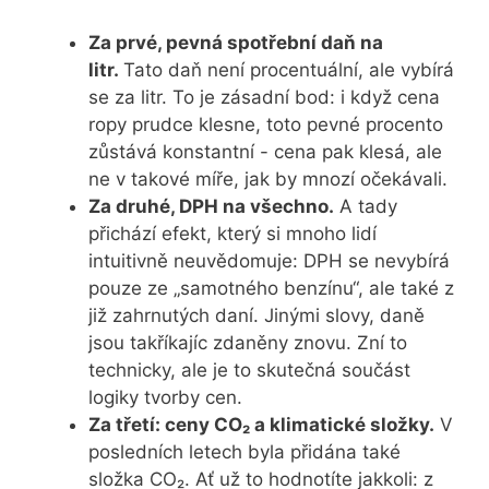
Za prvé, pevná spotřební daň na
litr.
Tato daň není procentuální, ale vybírá
se za litr. To je zásadní bod: i když cena
ropy prudce klesne, toto pevné procento
zůstává konstantní - cena pak klesá, ale
ne v takové míře, jak by mnozí očekávali.
Za druhé, DPH na všechno.
A tady
přichází efekt, který si mnoho lidí
intuitivně neuvědomuje: DPH se nevybírá
pouze ze „samotného benzínu“, ale také z
již zahrnutých daní. Jinými slovy, daně
jsou takříkajíc zdaněny znovu. Zní to
technicky, ale je to skutečná součást
logiky tvorby cen.
Za třetí: ceny CO₂ a klimatické složky.
V
posledních letech byla přidána také
složka CO₂. Ať už to hodnotíte jakkoli: z