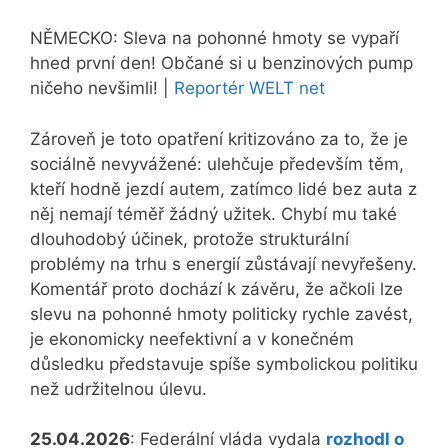
NĚMECKO: Sleva na pohonné hmoty se vypaří
hned první den! Občané si u benzinových pump
ničeho nevšimli! |
Reportér WELT net
Zároveň je toto opatření kritizováno za to, že je
sociálně nevyvážené: ulehčuje především těm,
kteří hodně jezdí autem, zatímco lidé bez auta z
něj nemají téměř žádný užitek. Chybí mu také
dlouhodobý účinek, protože strukturální
problémy na trhu s energií zůstávají nevyřešeny.
Komentář proto dochází k závěru, že ačkoli lze
slevu na pohonné hmoty politicky rychle zavést,
je ekonomicky neefektivní a v konečném
důsledku představuje spíše symbolickou politiku
než udržitelnou úlevu.
25.04.2026
: Federální vláda vydala
rozhodl o