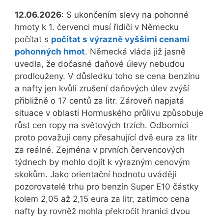
reality
12.06.2026
: S ukončením slevy na pohonné
hmoty k 1. červenci musí řidiči v Německu
počítat s
počítat s výrazně vyššími cenami
pohonných hmot
. Německá vláda již jasně
uvedla, že dočasné daňové úlevy nebudou
prodlouženy. V důsledku toho se cena benzínu
a nafty jen kvůli zrušení daňových úlev zvýší
přibližně o 17 centů za litr. Zároveň napjatá
situace v oblasti Hormuského průlivu způsobuje
růst cen ropy na světových trzích. Odborníci
proto považují ceny přesahující dvě eura za litr
za reálné. Zejména v prvních červencových
týdnech by mohlo dojít k výrazným cenovým
skokům. Jako orientační hodnotu uvádějí
pozorovatelé trhu pro benzín Super E10 částky
kolem 2,05 až 2,15 eura za litr, zatímco cena
nafty by rovněž mohla překročit hranici dvou