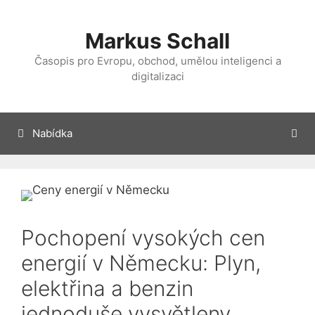
Přeskočit
na
Markus Schall
obsah
Časopis pro Evropu, obchod, umělou inteligenci a
digitalizaci
Nabídka
Pochopení vysokých cen
energií v Německu: Plyn,
elektřina a benzin
jednoduše vysvětleny