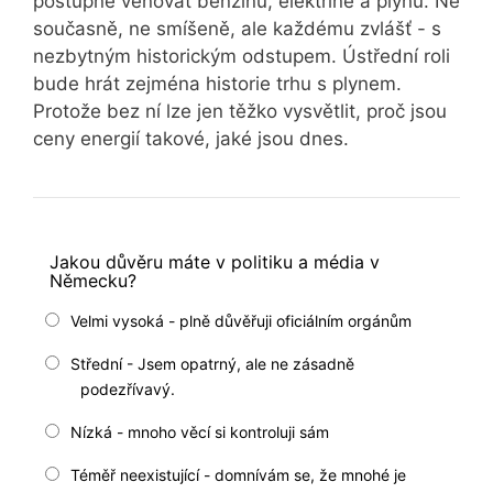
postupně věnovat benzínu, elektřině a plynu. Ne
současně, ne smíšeně, ale každému zvlášť - s
nezbytným historickým odstupem. Ústřední roli
bude hrát zejména historie trhu s plynem.
Protože bez ní lze jen těžko vysvětlit, proč jsou
ceny energií takové, jaké jsou dnes.
Jakou důvěru máte v politiku a média v
Německu?
Velmi vysoká - plně důvěřuji oficiálním orgánům
Střední - Jsem opatrný, ale ne zásadně
podezřívavý.
Nízká - mnoho věcí si kontroluji sám
Téměř neexistující - domnívám se, že mnohé je