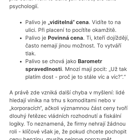
psychologií.
Palivo je
„viditelná“ cena
. Vidíte to na
ulici. Při placení to pocítíte okamžitě.
Palivo je
Povinná cena
. Ti, kteří dojíždějí,
často nemají jinou možnost. To vytváří
tlak.
Palivo se chová jako
Barometr
spravedlnosti
. Mnozí mají pocit: „Už tak
platím dost - proč je to stále víc a víc?“.“
A právě zde vzniká další chyba v myšlení: lidé
hledají viníka na trhu s komoditami nebo v
„korporacích“, ačkoli významnou část ceny tvoří
dlouhý řetězec vládních rozhodnutí a fiskální
logiky. To neznamená, že firmy nehrají žádnou
roli - klíčové však je, že pokud chcete pochopit
cenu benzinu, musíte nejprve porozumět