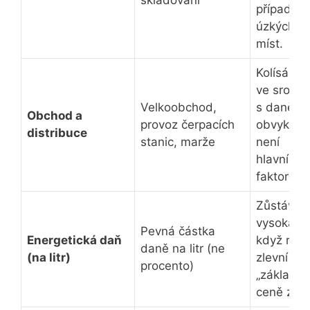
případě
úzkých
míst.
Kolísá, al
ve srovná
Velkoobchod,
s daněmi
Obchod a
provoz čerpacích
obvykle
distribuce
stanic, marže
není
hlavním
faktorem.
Zůstává
vysoká, i
Pevná částka
Energetická daň
když rop
daně na litr (ne
(na litr)
zlevní -
procento)
„základ“ 
ceně za lit