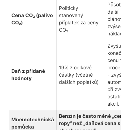
Působí ja
Politicky
další
Cena CO₂ (palivo
stanovený
plánovan
CO₂)
příplatek za ceny
zvýšení
CO₂
nákladů.
Zvyšuje
konečnou
cenu v
19% z celkové
procente
Daň z přidané
částky (včetně
- zvyšuje
hodnoty
dalších poplatků)
automati
při zvýšen
ostatních
akcií.
Benzín je často méně „cena
Mnemotechnická
ropy“ než „daňová cena s
pomůcka