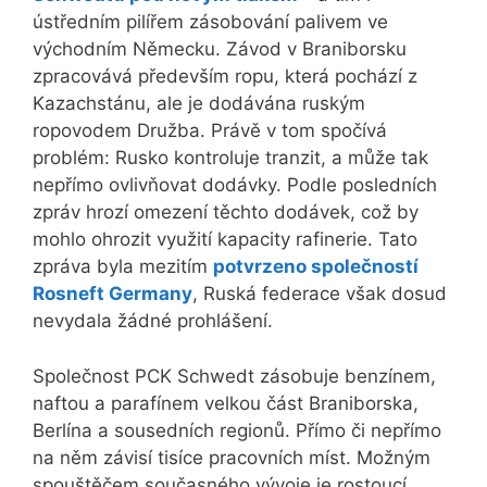
ústředním pilířem zásobování palivem ve
východním Německu. Závod v Braniborsku
zpracovává především ropu, která pochází z
Kazachstánu, ale je dodávána ruským
ropovodem Družba. Právě v tom spočívá
problém: Rusko kontroluje tranzit, a může tak
nepřímo ovlivňovat dodávky. Podle posledních
zpráv hrozí omezení těchto dodávek, což by
mohlo ohrozit využití kapacity rafinerie. Tato
zpráva byla mezitím
potvrzeno společností
Rosneft Germany
, Ruská federace však dosud
nevydala žádné prohlášení.
Společnost PCK Schwedt zásobuje benzínem,
naftou a parafínem velkou část Braniborska,
Berlína a sousedních regionů. Přímo či nepřímo
na něm závisí tisíce pracovních míst. Možným
spouštěčem současného vývoje je rostoucí