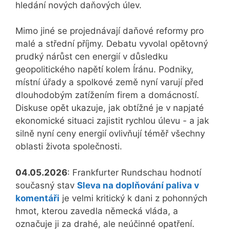
hledání nových daňových úlev.
Mimo jiné se projednávají daňové reformy pro
malé a střední příjmy. Debatu vyvolal opětovný
prudký nárůst cen energií v důsledku
geopolitického napětí kolem Íránu. Podniky,
místní úřady a spolkové země nyní varují před
dlouhodobým zatížením firem a domácností.
Diskuse opět ukazuje, jak obtížné je v napjaté
ekonomické situaci zajistit rychlou úlevu - a jak
silně nyní ceny energií ovlivňují téměř všechny
oblasti života společnosti.
04.05.2026
: Frankfurter Rundschau hodnotí
současný stav
Sleva na doplňování paliva v
komentáři
je velmi kritický k dani z pohonných
hmot, kterou zavedla německá vláda, a
označuje ji za drahé, ale neúčinné opatření.