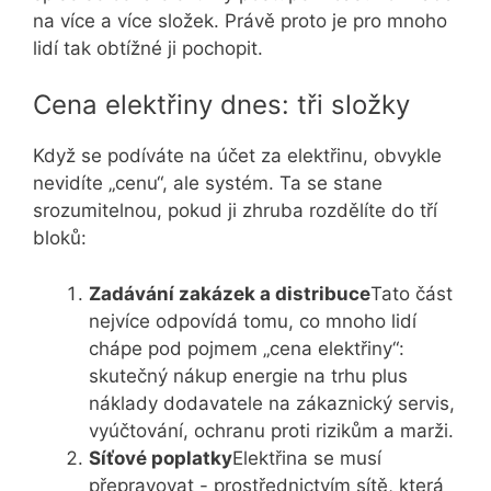
na více a více složek. Právě proto je pro mnoho
lidí tak obtížné ji pochopit.
Cena elektřiny dnes: tři složky
Když se podíváte na účet za elektřinu, obvykle
nevidíte „cenu“, ale systém. Ta se stane
srozumitelnou, pokud ji zhruba rozdělíte do tří
bloků:
Zadávání zakázek a distribuce
Tato část
nejvíce odpovídá tomu, co mnoho lidí
chápe pod pojmem „cena elektřiny“:
skutečný nákup energie na trhu plus
náklady dodavatele na zákaznický servis,
vyúčtování, ochranu proti rizikům a marži.
Síťové poplatky
Elektřina se musí
přepravovat - prostřednictvím sítě, která