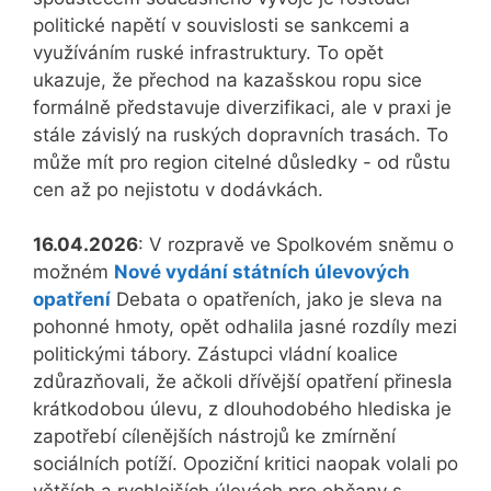
politické napětí v souvislosti se sankcemi a
využíváním ruské infrastruktury. To opět
ukazuje, že přechod na kazašskou ropu sice
formálně představuje diverzifikaci, ale v praxi je
stále závislý na ruských dopravních trasách. To
může mít pro region citelné důsledky - od růstu
cen až po nejistotu v dodávkách.
16.04.2026
: V rozpravě ve Spolkovém sněmu o
možném
Nové vydání státních úlevových
opatření
Debata o opatřeních, jako je sleva na
pohonné hmoty, opět odhalila jasné rozdíly mezi
politickými tábory. Zástupci vládní koalice
zdůrazňovali, že ačkoli dřívější opatření přinesla
krátkodobou úlevu, z dlouhodobého hlediska je
zapotřebí cílenějších nástrojů ke zmírnění
sociálních potíží. Opoziční kritici naopak volali po