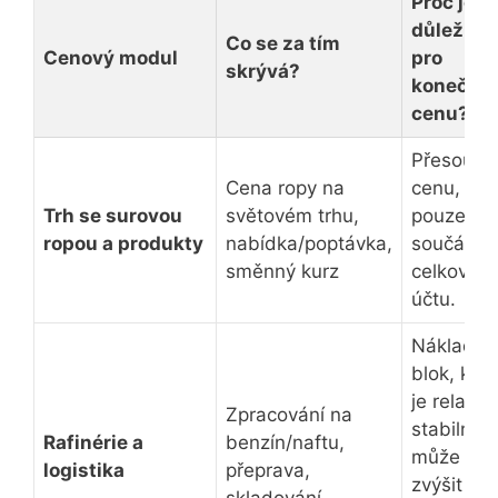
Proč je to
důležité
Co se za tím
Cenový modul
pro
skrývá?
konečno
cenu?
Přesouvá
Cena ropy na
cenu, ale 
Trh se surovou
světovém trhu,
pouze
ropou a produkty
nabídka/poptávka,
součástí
směnný kurz
celkovéh
účtu.
Nákladov
blok, kter
je relativ
Zpracování na
stabilní, a
Rafinérie a
benzín/naftu,
může se
logistika
přeprava,
zvýšit v
skladování