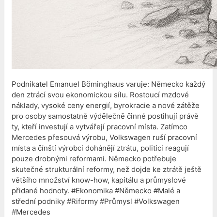
Podnikatel Emanuel Böminghaus varuje: Německo každý
den ztrácí svou ekonomickou sílu. Rostoucí mzdové
náklady, vysoké ceny energií, byrokracie a nové zátěže
pro osoby samostatně výdělečně činné postihují právě
ty, kteří investují a vytvářejí pracovní místa. Zatímco
Mercedes přesouvá výrobu, Volkswagen ruší pracovní
místa a čínští výrobci dohánějí ztrátu, politici reagují
pouze drobnými reformami. Německo potřebuje
skutečné strukturální reformy, než dojde ke ztrátě ještě
většího množství know-how, kapitálu a průmyslové
přidané hodnoty. #Ekonomika #Německo #Malé a
střední podniky #Riformy #Průmysl #Volkswagen
#Mercedes