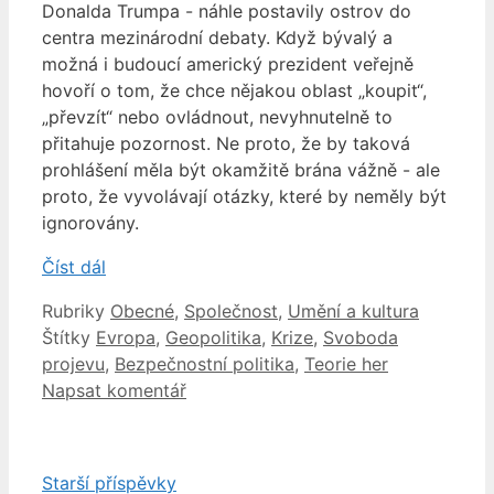
Donalda Trumpa - náhle postavily ostrov do
centra mezinárodní debaty. Když bývalý a
možná i budoucí americký prezident veřejně
hovoří o tom, že chce nějakou oblast „koupit“,
„převzít“ nebo ovládnout, nevyhnutelně to
přitahuje pozornost. Ne proto, že by taková
prohlášení měla být okamžitě brána vážně - ale
proto, že vyvolávají otázky, které by neměly být
ignorovány.
Číst dál
Rubriky
Obecné
,
Společnost
,
Umění a kultura
Štítky
Evropa
,
Geopolitika
,
Krize
,
Svoboda
projevu
,
Bezpečnostní politika
,
Teorie her
Napsat komentář
Starší příspěvky