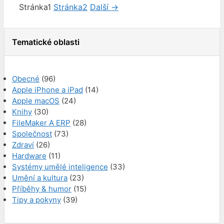
Stránka
1
Stránka
2
Další
→
Tematické oblasti
Obecné
(96)
Apple iPhone a iPad
(14)
Apple macOS
(24)
Knihy
(30)
FileMaker A ERP
(28)
Společnost
(73)
Zdraví
(26)
Hardware
(11)
Systémy umělé inteligence
(33)
Umění a kultura
(23)
Příběhy & humor
(15)
Tipy a pokyny
(39)