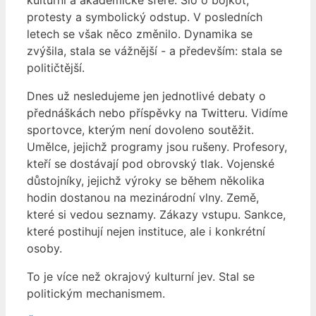
kulturní a akademické sféře. Šlo o bojkot,
protesty a symbolický odstup. V posledních
letech se však něco změnilo. Dynamika se
zvýšila, stala se vážnější - a především: stala se
političtější.
Dnes už nesledujeme jen jednotlivé debaty o
přednáškách nebo příspěvky na Twitteru. Vidíme
sportovce, kterým není dovoleno soutěžit.
Umělce, jejichž programy jsou rušeny. Profesory,
kteří se dostávají pod obrovský tlak. Vojenské
důstojníky, jejichž výroky se během několika
hodin dostanou na mezinárodní vlny. Země,
které si vedou seznamy. Zákazy vstupu. Sankce,
které postihují nejen instituce, ale i konkrétní
osoby.
To je více než okrajový kulturní jev. Stal se
politickým mechanismem.