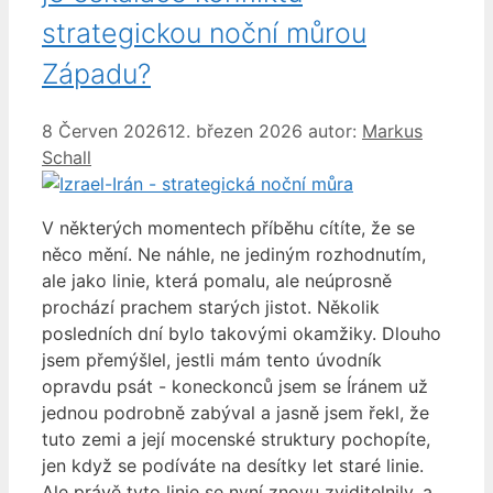
strategickou noční můrou
Západu?
8 Červen 2026
12. březen 2026
autor:
Markus
Schall
V některých momentech příběhu cítíte, že se
něco mění. Ne náhle, ne jediným rozhodnutím,
ale jako linie, která pomalu, ale neúprosně
prochází prachem starých jistot. Několik
posledních dní bylo takovými okamžiky. Dlouho
jsem přemýšlel, jestli mám tento úvodník
opravdu psát - koneckonců jsem se Íránem už
jednou podrobně zabýval a jasně jsem řekl, že
tuto zemi a její mocenské struktury pochopíte,
jen když se podíváte na desítky let staré linie.
Ale právě tyto linie se nyní znovu zviditelnily, a