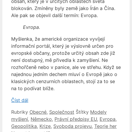
obsah, který je v určitých oblastech světa
blokován. Zmíněny byly země jako Írán a Čína.
Ale pak se objevil další termín: Evropa.
Evropa.
Myšlenka, že americké organizace vyvíjejí
informační portál, který je výslovně určen pro
evropské občany, protože určitý obsah zde již
není dostupný, mě přivedla k zamyšlení. Ne
rozhořčeně nebo v panice, ale ve střehu. Když se
najednou jedním dechem mluví o Evropě jako o
klasických cenzurních oblastech, stojí za to se
na to podívat blíže.
Číst dál
Rubriky
Obecné
,
Společnost
Štítky
Modely
myšlení
,
Německo
,
Právní předpisy EU
,
Evropa
,
Geopolitika
,
Krize
,
Svoboda projevu
,
Teorie her