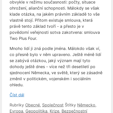
obvykle v režimu současnosti: počty, situace
ohrožení, alianční schopnosti. Málokdy se však
klade otázka, na jakém právním základě to vše
vlastně stojí. Přitom existuje smlouva, která
právě tento základ tvoří - a přesto je v
povědomí veřejnosti sotva zakotvena: smlouva
Two Plus Four.
Mnoho lidí ji zná podle jména. Málokdo však ví,
co přesně bylo v něm upraveno. Ještě méně lidí
se zabývá otázkou, jaký význam mají tyto
dohody ještě dnes - více než tři desetiletí po
sjednocení Německa, ve světě, který se zásadně
změnil v politickém, vojenském i sociálním
ohledu.
Číst dál
Rubriky
Obecné
,
Společnost
Štítky
Německo
,
Evropa
,
Geopolitika
,
Krize
,
Bezpečnostní