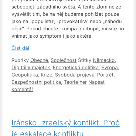
sebepojetí západního světa. A tento zlom nelze
vysvětlit tím, že na něj budeme pohlížet pouze
jako na „populistu“, „provokatéra“ nebo „náhodu
dějin“. Pokud chcete Trumpa pochopit, musíte ho
vnímat jako symptom i jako aktéra.
Číst dál
Rubriky
Obecné
,
Společnost
Štítky
Německo
,
Digitální majetek
,
Energetická politika
,
Evropa
,
Geopolitika
,
Krize
,
Svoboda projevu
,
Portrét
,
Bezpečnostní politika
,
Teorie her
Napsat
komentář
Íránsko-izraelský konflikt: Proč
je eskalace konfliktu