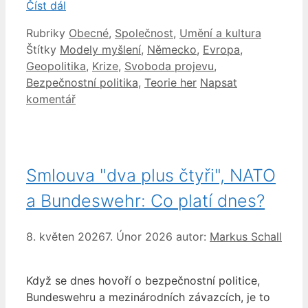
Číst dál
Rubriky
Obecné
,
Společnost
,
Umění a kultura
Štítky
Modely myšlení
,
Německo
,
Evropa
,
Geopolitika
,
Krize
,
Svoboda projevu
,
Bezpečnostní politika
,
Teorie her
Napsat
komentář
Smlouva "dva plus čtyři", NATO
a Bundeswehr: Co platí dnes?
8. květen 2026
7. Únor 2026
autor:
Markus Schall
Když se dnes hovoří o bezpečnostní politice,
Bundeswehru a mezinárodních závazcích, je to