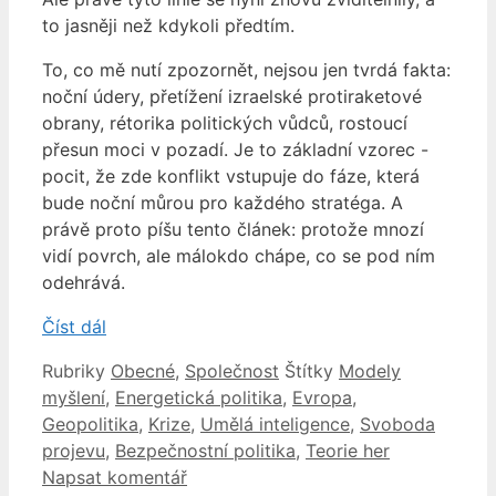
to jasněji než kdykoli předtím.
To, co mě nutí zpozornět, nejsou jen tvrdá fakta:
noční údery, přetížení izraelské protiraketové
obrany, rétorika politických vůdců, rostoucí
přesun moci v pozadí. Je to základní vzorec -
pocit, že zde konflikt vstupuje do fáze, která
bude noční můrou pro každého stratéga. A
právě proto píšu tento článek: protože mnozí
vidí povrch, ale málokdo chápe, co se pod ním
odehrává.
Číst dál
Rubriky
Obecné
,
Společnost
Štítky
Modely
myšlení
,
Energetická politika
,
Evropa
,
Geopolitika
,
Krize
,
Umělá inteligence
,
Svoboda
projevu
,
Bezpečnostní politika
,
Teorie her
Napsat komentář