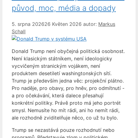
původ, moc, média a dopady
5. srpna 2026
26 Květen 2026
autor:
Markus
Schall
Donald Trump není obyčejná politická osobnost.
Není klasickým státníkem, není ideologicky
vycvičeným stranickým vojákem, není
produktem desetiletí washingtonských sítí.
Trump je především jedna věc: projekční plátno.
Pro naděje, pro obavy, pro hněv, pro odmítnutí -
a pro očekávání, která dalece přesahují
konkrétní politiky. Právě proto má jeho portrét
smysl. Nemusíte ho mít rádi, ani ho nemít rádi,
ale rozhodně zviditelňuje něco, co už tu bylo.
Trump se nezastává pouze rozhodnutí nebo
programů. Představuje zlom v politickém