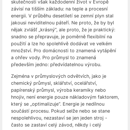
skutečnosti však každodenní život v Evropě
závisí na tišším základu: na teple a procesní
energii. V průběhu desetiletí se zemní plyn stal
jakousi neviditelnou páteří. Ne proto, že by byl
nějak zvlášť „krásný“, ale proto, že je praktický:
snadno se přepravuje, je poměrně flexibilní na
použití a lze ho spolehlivě dodávat ve velkém
množství. Pro domácnosti to znamená vytápění
a ohřev vody. Pro průmysl to znamená
především jedno: předvídatelnou výrobu.
Zejména v průmyslových odvětvích, jako je
chemický průmysl, sklářství, ocelářství,
papírenský průmysl, výroba keramiky nebo
hnojiv, není energie pouze nákladovým faktorem,
který se „optimalizuje“. Energie je nedílnou
součástí procesu. Pokud selže nebo se stane
nespolehlivou, nezastaví se jen jeden stroj -
často se zastaví celý závod, někdy i celý