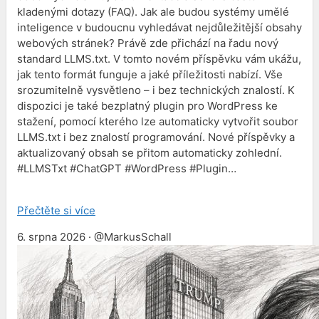
kladenými dotazy (FAQ). Jak ale budou systémy umělé
inteligence v budoucnu vyhledávat nejdůležitější obsahy
webových stránek? Právě zde přichází na řadu nový
standard LLMS.txt. V tomto novém příspěvku vám ukážu,
jak tento formát funguje a jaké příležitosti nabízí. Vše
srozumitelně vysvětleno – i bez technických znalostí. K
dispozici je také bezplatný plugin pro WordPress ke
stažení, pomocí kterého lze automaticky vytvořit soubor
LLMS.txt i bez znalostí programování. Nové příspěvky a
aktualizovaný obsah se přitom automaticky zohlední.
#LLMSTxt #ChatGPT #WordPress #Plugin…
Přečtěte si více
6. srpna 2026 · @MarkusSchall