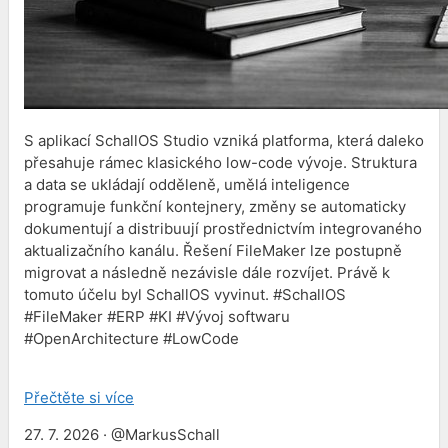
S aplikací SchallOS Studio vzniká platforma, která daleko
přesahuje rámec klasického low-code vývoje. Struktura
a data se ukládají odděleně, umělá inteligence
programuje funkční kontejnery, změny se automaticky
dokumentují a distribuují prostřednictvím integrovaného
aktualizačního kanálu. Řešení FileMaker lze postupně
migrovat a následně nezávisle dále rozvíjet. Právě k
tomuto účelu byl SchallOS vyvinut. #SchallOS
#FileMaker #ERP #KI #Vývoj softwaru
#OpenArchitecture #LowCode
Přečtěte si více
27. 7. 2026 · @MarkusSchall