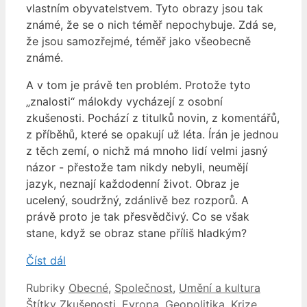
vlastním obyvatelstvem. Tyto obrazy jsou tak
známé, že se o nich téměř nepochybuje. Zdá se,
že jsou samozřejmé, téměř jako všeobecně
známé.
A v tom je právě ten problém. Protože tyto
„znalosti“ málokdy vycházejí z osobní
zkušenosti. Pochází z titulků novin, z komentářů,
z příběhů, které se opakují už léta. Írán je jednou
z těch zemí, o nichž má mnoho lidí velmi jasný
názor - přestože tam nikdy nebyli, neumějí
jazyk, neznají každodenní život. Obraz je
ucelený, soudržný, zdánlivě bez rozporů. A
právě proto je tak přesvědčivý. Co se však
stane, když se obraz stane příliš hladkým?
Číst dál
Rubriky
Obecné
,
Společnost
,
Umění a kultura
Štítky
Zkušenosti
,
Evropa
,
Geopolitika
,
Krize
,