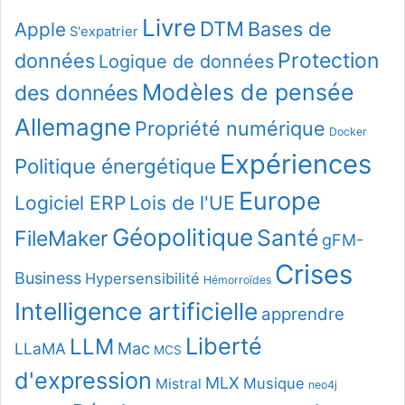
Livre
DTM
Bases de
Apple
S'expatrier
Protection
données
Logique de données
Modèles de pensée
des données
Allemagne
Propriété numérique
Docker
Expériences
Politique énergétique
Europe
Logiciel ERP
Lois de l'UE
Géopolitique
Santé
FileMaker
gFM-
Crises
Business
Hypersensibilité
Hémorroïdes
Intelligence artificielle
apprendre
Liberté
LLM
LLaMA
Mac
MCS
d'expression
MLX
Musique
Mistral
neo4j