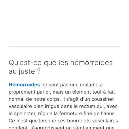
Pourquoi
et
la
CMD
CMD
CMD et gouttières occlusales : Un
mâchoire,
-
et
témoignage personnel avec une
le
plus
gouttières
vue d'ensemble claire
cou,
qu'un
occlusales
la
peu.
:
tête
Que
Un
et
nous
témoignage
les
réserve
personnel
Qu'est-ce que les hémorroïdes
oreilles
l'avenir
avec
au juste ?
sont
?
une
souvent
vue
Hémorroïdes
ne sont pas une maladie à
liés
d'ensemble
proprement parler, mais un élément tout à fait
claire
normal de notre corps. Il s'agit d'un coussinet
vasculaire bien irrigué dans le rectum qui, avec
le sphincter, régule la fermeture fine de l'anus.
Ce n'est que lorsque ces bourrelets vasculaires
gonflent, s'agrandissent ou s'enflamment que