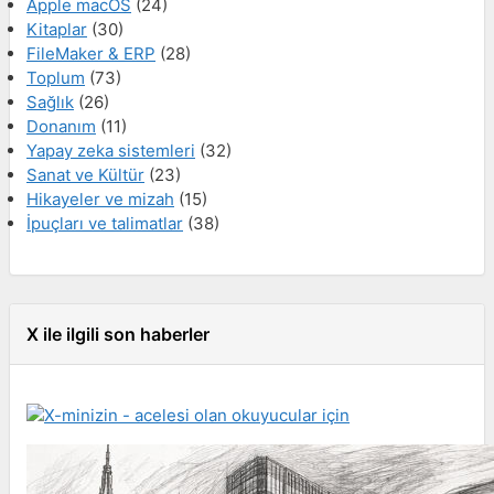
Apple macOS
(24)
Kitaplar
(30)
FileMaker & ERP
(28)
Toplum
(73)
Sağlık
(26)
Donanım
(11)
Yapay zeka sistemleri
(32)
Sanat ve Kültür
(23)
Hikayeler ve mizah
(15)
İpuçları ve talimatlar
(38)
X ile ilgili son haberler