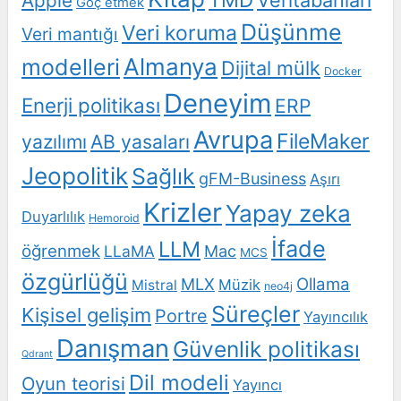
Veritabanları
Apple
Göç etmek
Düşünme
Veri koruma
Veri mantığı
Almanya
modelleri
Dijital mülk
Docker
Deneyim
Enerji politikası
ERP
Avrupa
FileMaker
yazılımı
AB yasaları
Jeopolitik
Sağlık
gFM-Business
Aşırı
Krizler
Yapay zeka
Duyarlılık
Hemoroid
İfade
LLM
öğrenmek
LLaMA
Mac
MCS
özgürlüğü
Ollama
MLX
Müzik
Mistral
neo4j
Süreçler
Kişisel gelişim
Portre
Yayıncılık
Danışman
Güvenlik politikası
Qdrant
Dil modeli
Oyun teorisi
Yayıncı