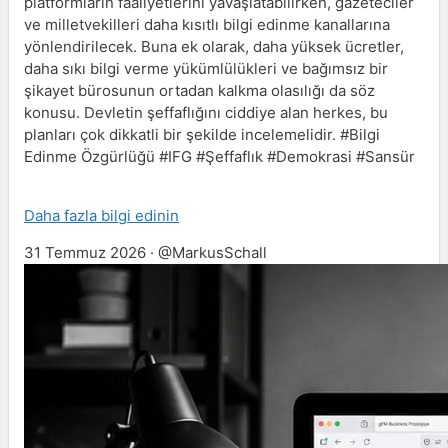
platformların faaliyetlerini yavaşlatabilirken, gazeteciler
ve milletvekilleri daha kısıtlı bilgi edinme kanallarına
yönlendirilecek. Buna ek olarak, daha yüksek ücretler,
daha sıkı bilgi verme yükümlülükleri ve bağımsız bir
şikayet bürosunun ortadan kalkma olasılığı da söz
konusu. Devletin şeffaflığını ciddiye alan herkes, bu
planları çok dikkatli bir şekilde incelemelidir. #Bilgi
Edinme Özgürlüğü #IFG #Şeffaflık #Demokrasi #Sansür
Daha fazla bilgi edinin
31 Temmuz 2026 · @MarkusSchall