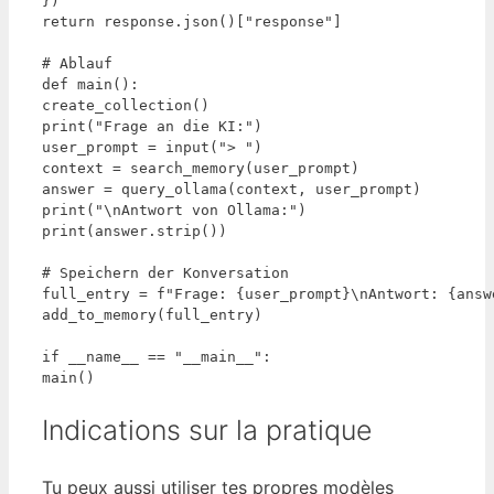
})

return response.json()["response"]

# Ablauf

def main():

create_collection()

print("Frage an die KI:")

user_prompt = input("> ")

context = search_memory(user_prompt)

answer = query_ollama(context, user_prompt)

print("\nAntwort von Ollama:")

print(answer.strip())

# Speichern der Konversation

full_entry = f"Frage: {user_prompt}\nAntwort: {answe
add_to_memory(full_entry)

if __name__ == "__main__":

main()
Indications sur la pratique
Tu peux aussi utiliser tes propres modèles