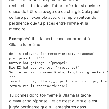
rechercher, tu devrais d'abord décider si quelque
chose doit être sauvegardé ou chargé. Cela peut
se faire par exemple avec un simple routeur de
pertinence que tu places entre l'invite et la
mémoire :
Exemple
Vérifier la pertinence par prompt à
Ollama lui-même
def is_relevant_for_memory(prompt, response):

prüf_prompt = f"""

Nutzer hat gefragt: "{prompt}"

Die KI hat geantwortet: "{response}"

Sollte man sich diesen Dialog langfristig merken? A
"""

result = query_ollama([], prüf_prompt).strip().lower
return result.startswith("ja")
Tu donnes donc toi-même à Ollama la tâche
d'évaluer sa réponse - et ce n'est que si elle est
jugée pertinente que tu l'enregistres dans