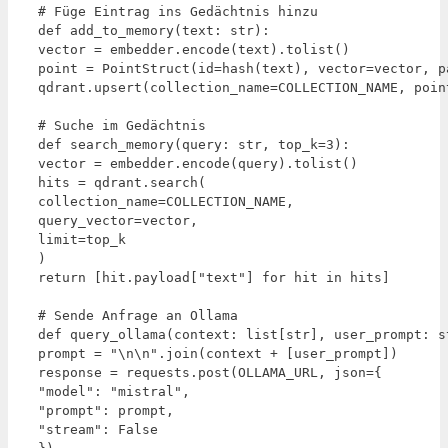
# Füge Eintrag ins Gedächtnis hinzu

def add_to_memory(text: str):

vector = embedder.encode(text).tolist()

point = PointStruct(id=hash(text), vector=vector, p
qdrant.upsert(collection_name=COLLECTION_NAME, point
# Suche im Gedächtnis

def search_memory(query: str, top_k=3):

vector = embedder.encode(query).tolist()

hits = qdrant.search(

collection_name=COLLECTION_NAME,

query_vector=vector,

limit=top_k

)

return [hit.payload["text"] for hit in hits]

# Sende Anfrage an Ollama

def query_ollama(context: list[str], user_prompt: st
prompt = "\n\n".join(context + [user_prompt])

response = requests.post(OLLAMA_URL, json={

"model": "mistral",

"prompt": prompt,

"stream": False
