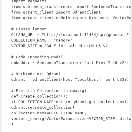
import requests

from sentence_transformers import SentenceTransforme
from qdrant_client import QdrantClient

from qdrant_client.models import Distance, VectorPar
# Einstellungen

OLLAMA_URL = "http://localhost:11434/api/generate"

COLLECTION_NAME = "memory"

VECTOR_SIZE = 384 # für 'all-MiniLM-L6-v2'

# Lade Embedding-Modell

embedder = SentenceTransformer("all-MiniLM-L6-v2")

# Verbinde mit Qdrant

qdrant = QdrantClient(host="localhost", port=6333)

# Erstelle Collection (einmalig)

def create_collection():

if COLLECTION_NAME not in qdrant.get_collections().c
qdrant.recreate_collection(

collection_name=COLLECTION_NAME,

vectors_config=VectorParams(size=VECTOR_SIZE, dista
)
