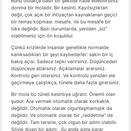
Bunu oldukça basit bir şekilde ifade edebilirsiniz:
donma bir moladır. Bir kesinti. Kayıtsızlıktan
değil, çok açık bir ihtiyaçtan kaynaklanan geçici
bir temas kopması: mesafe. Ve bu mesafe bir
lüks değildir. Bazı durumlarda, yeniden „siz“
olabilmeniz için ön koşuldur.
Çünkü krizlerde insanlar genellikle normalde
kanıksadıkları bir şeyi kaybederler: sakin bir iç
bakış açısı. Sadece tepki verirsiniz. Düşünceden
düşünceye atlarsınız. Açıklamalar ararsınız.
Kontrolü geri istersiniz. Ve kontrolü yeniden ele
geçirmeye çalıştıkça, tünele daha fazla girersiniz.
Bir mola bu tüneli kesintiye uğratır. Önemli olan
şudur: Ara vermek otomatik olarak korkaklık
değildir. Otomatik olarak olgunlaşmamışlık da
değildir. Ve otomatik olarak bir „reddetme“ de
değildir. Tam tersine, çok olgun bir adım olabilir.
Şöyle diyen bir adım:
„Şu anda siste karar