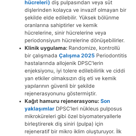
hücreleri)
diş pulpasından veya süt
dişlerinden kolayca ve invazif olmayan bir
şekilde elde edilebilir. Yüksek bölünme
oranlarına sahiptirler ve kemik
hücrelerine, sinir hücrelerine veya
periodonsiyum hücrelerine dönüşebilirler.
Klinik uygulama:
Randomize, kontrollü
bir çalışmada
Çalışma 2025
Periodontitis
hastalarında allojenik DPSC'lerin
enjeksiyonu, iyi tolere edilebilirlik ve ciddi
yan etkiler olmaksızın diş eti ve kemik
yapılarının güvenli bir şekilde
rejenerasyonunu göstermiştir.
Kağıt hamuru rejenerasyonu:
Son
yaklaşımlar
DPSC'leri nükleus pulposus
mikroküreleri gibi özel biyomateryallerle
birleştirerek diş siniri (pulpa) için
rejeneratif bir mikro iklim oluşturuyor. İlk