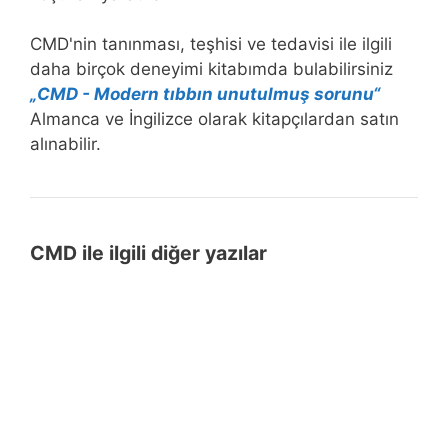
CMD'nin tanınması, teşhisi ve tedavisi ile ilgili
daha birçok deneyimi kitabımda bulabilirsiniz
„CMD - Modern tıbbın unutulmuş sorunu“
Almanca ve İngilizce olarak kitapçılardan satın
alınabilir.
CMD ile ilgili diğer yazılar
Diş
Diş temizliği - mantıklı mı yoksa aşırı
temizliği
mı? Farklılaştırılmış bir görüş
-
CMD
mantıklı
CMD ve yeni diş kronları: Minimal bir
ve
mı
hiza bozukluğu vücudu nasıl
yeni
yoksa
etkiler?
diş
aşırı