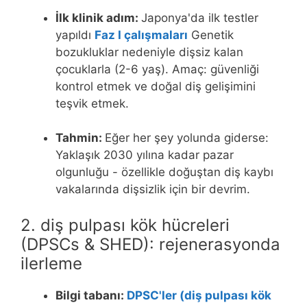
İlk klinik adım:
Japonya'da ilk testler
yapıldı
Faz I çalışmaları
Genetik
bozukluklar nedeniyle dişsiz kalan
çocuklarla (2-6 yaş). Amaç: güvenliği
kontrol etmek ve doğal diş gelişimini
teşvik etmek.
Tahmin:
Eğer her şey yolunda giderse:
Yaklaşık 2030 yılına kadar pazar
olgunluğu - özellikle doğuştan diş kaybı
vakalarında dişsizlik için bir devrim.
2. diş pulpası kök hücreleri
(DPSCs & SHED): rejenerasyonda
ilerleme
Bilgi tabanı:
DPSC'ler (diş pulpası kök