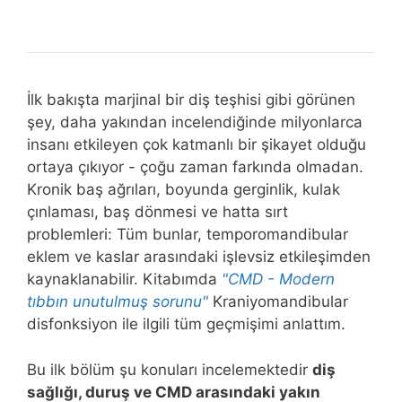
mı?
sinir
Farklılaştırılmış
sistemi
bir
ve
görüş
kortizol
-
İlk bakışta marjinal bir diş teşhisi gibi görünen
stres
şey, daha yakından incelendiğinde milyonlarca
vücudumuzu
insanı etkileyen çok katmanlı bir şikayet olduğu
nasıl
ortaya çıkıyor - çoğu zaman farkında olmadan.
kontrol
Kronik baş ağrıları, boyunda gerginlik, kulak
eder?
çınlaması, baş dönmesi ve hatta sırt
problemleri: Tüm bunlar, temporomandibular
eklem ve kaslar arasındaki işlevsiz etkileşimden
kaynaklanabilir. Kitabımda
"CMD - Modern
tıbbın unutulmuş sorunu"
Kraniyomandibular
disfonksiyon ile ilgili tüm geçmişimi anlattım.
Bu ilk bölüm şu konuları incelemektedir
diş
sağlığı, duruş ve CMD arasındaki yakın