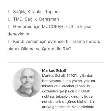
Kategoriler
Sağlık
,
Kitaplar
,
Toplum
Etiketler
TMD
,
Sağlık
,
Danışman
Hemoroid için MUCOKEHL-D3 ile kişisel
deneyimim
Kendi verileri için evrensel bir arama motoru
olarak Ollama ve Qdrant ile RAG
Markus Schall
Markus Schall, 1990’lu yıllardan
beri yayıncı, kitap yazarı, yazılım
mimarı ve FileMaker tabanlı iş
çözümleri geliştiricisidir. Odak
noktası, teknoloji, girişimcilik ve
net stratejik düşünce biçimini bir
araya getirmektir. Makalelerinde