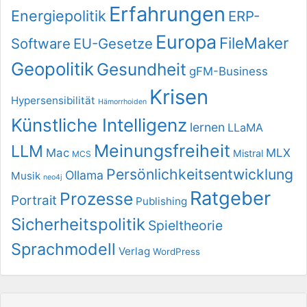
Erfahrungen
Energiepolitik
ERP-
Europa
FileMaker
Software
EU-Gesetze
Geopolitik
Gesundheit
gFM-Business
Krisen
Hypersensibilität
Hämorrhoiden
Künstliche Intelligenz
lernen
LLaMA
Meinungsfreiheit
LLM
Mac
MLX
Mistral
MCS
Persönlichkeitsentwicklung
Ollama
Musik
neo4j
Ratgeber
Prozesse
Portrait
Publishing
Sicherheitspolitik
Spieltheorie
Sprachmodell
Verlag
WordPress