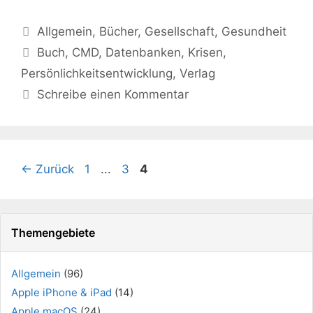
Kategorien
Allgemein
,
Bücher
,
Gesellschaft
,
Gesundheit
Schlagwörter
Buch
,
CMD
,
Datenbanken
,
Krisen
,
Persönlichkeitsentwicklung
,
Verlag
Schreibe einen Kommentar
Seite
Seite
Seite
←
Zurück
1
...
3
4
Themengebiete
Allgemein
(96)
Apple iPhone & iPad
(14)
Apple macOS
(24)