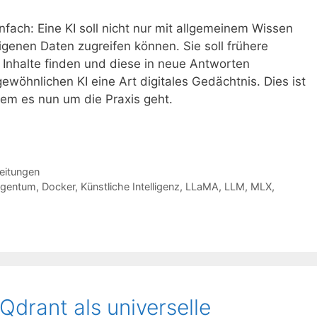
einfach: Eine KI soll nicht nur mit allgemeinem Wissen
igenen Daten zugreifen können. Sie soll frühere
nhalte finden und diese in neue Antworten
ewöhnlichen KI eine Art digitales Gedächtnis. Dies ist
 dem es nun um die Praxis geht.
eitungen
Eigentum
,
Docker
,
Künstliche Intelligenz
,
LLaMA
,
LLM
,
MLX
,
drant als universelle