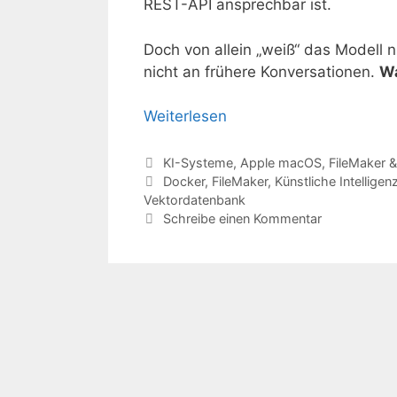
REST-API ansprechbar ist.
Doch von allein „weiß“ das Modell n
nicht an frühere Konversationen.
Wa
Weiterlesen
Kategorien
KI-Systeme
,
Apple macOS
,
FileMaker 
Schlagwörter
Docker
,
FileMaker
,
Künstliche Intelligen
Vektordatenbank
Schreibe einen Kommentar