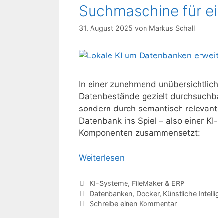
Suchmaschine für e
31. August 2025
von
Markus Schall
In einer zunehmend unübersichtlich
Datenbestände gezielt durchsuchbar
sondern durch semantisch relevant
Datenbank ins Spiel – also einer KI
Komponenten zusammensetzt:
Weiterlesen
Kategorien
KI-Systeme
,
FileMaker & ERP
Schlagwörter
Datenbanken
,
Docker
,
Künstliche Intell
Schreibe einen Kommentar