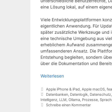
unterschiedliche Benutzerrechte, D
eine Lösung lokal, auf einem eigen
Viele Entwicklungsplattformen konze
eigentlichen Anwendung. Für Upda
später zusätzliche Werkzeuge und in
eine technische Umgebung aus viel
erheblichem Aufwand zusammengeha
umfassenderen Ansatz. Die Plattfor
Entstehung begleiten, sondern übe
über die Dokumentation und Bereit
Weiterlesen
Kategorien
Apple iPhone & iPad
,
Apple macOS
,
fea
Schlagwörter
Datenbanken
,
Datenlogik
,
Datenschutz
Intelligenz
,
LLM
,
Ollama
,
Prozesse
,
Sprach
Schreibe einen Kommentar