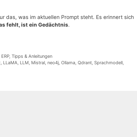
ur das, was im aktuellen Prompt steht. Es erinnert sich
s fehlt, ist ein Gedächtnis
.
& ERP
,
Tipps & Anleitungen
z
,
LLaMA
,
LLM
,
Mistral
,
neo4j
,
Ollama
,
Qdrant
,
Sprachmodell
,