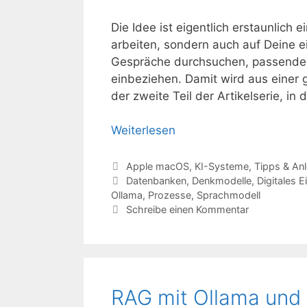
Die Idee ist eigentlich erstaunlich 
arbeiten, sondern auch auf Deine e
Gespräche durchsuchen, passende I
einbeziehen. Damit wird aus einer g
der zweite Teil der Artikelserie, in
Weiterlesen
Kategorien
Apple macOS
,
KI-Systeme
,
Tipps & Anl
Schlagwörter
Datenbanken
,
Denkmodelle
,
Digitales 
Ollama
,
Prozesse
,
Sprachmodell
Schreibe einen Kommentar
RAG mit Ollama und Q