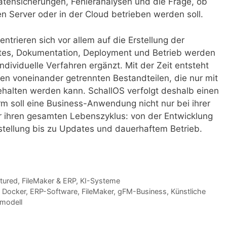
atensicherungen, Fehleranalysen und die Frage, ob
en Server oder in der Cloud betrieben werden soll.
ntrieren sich vor allem auf die Erstellung der
tes, Dokumentation, Deployment und Betrieb werden
dividuelle Verfahren ergänzt. Mit der Zeit entsteht
en voneinander getrennten Bestandteilen, die nur mit
lten werden kann. SchallOS verfolgt deshalb einen
m soll eine Business-Anwendung nicht nur bei ihrer
r ihren gesamten Lebenszyklus: von der Entwicklung
stellung bis zu Updates und dauerhaftem Betrieb.
tured
,
FileMaker & ERP
,
KI-Systeme
,
Docker
,
ERP-Software
,
FileMaker
,
gFM-Business
,
Künstliche
modell