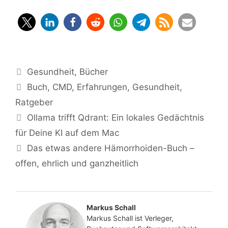
Nervensystem,
CMD
und
funktionelle
Ursachen
Kategorien
Gesundheit
,
Bücher
Schlagwörter
Buch
,
CMD
,
Erfahrungen
,
Gesundheit
,
Ratgeber
Ollama trifft Qdrant: Ein lokales Gedächtnis
für Deine KI auf dem Mac
Das etwas andere Hämorrhoiden-Buch –
offen, ehrlich und ganzheitlich
Markus Schall
Markus Schall ist Verleger,