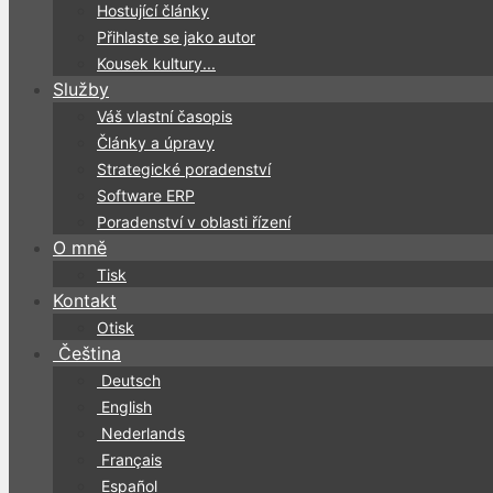
Hostující články
Přihlaste se jako autor
Kousek kultury...
Služby
Váš vlastní časopis
Články a úpravy
Strategické poradenství
Software ERP
Poradenství v oblasti řízení
O mně
Tisk
Kontakt
Otisk
Čeština
Deutsch
English
Nederlands
Français
Español