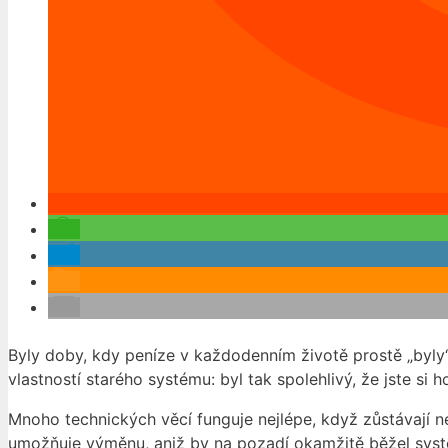
Byly doby, kdy peníze v každodenním životě prostě „byly“. V
vlastností starého systému: byl tak spolehlivý, že jste si h
Mnoho technických věcí funguje nejlépe, když zůstávají n
umožňuje výměnu, aniž by na pozadí okamžitě běžel systé