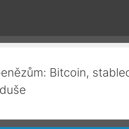
enězům: Bitcoin, stable
oduše