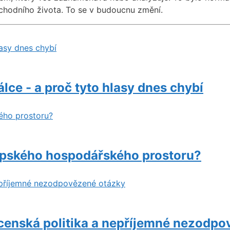
chodního života. To se v budoucnu změní.
asy dnes chybí
lce - a proč tyto hlasy dnes chybí
ého prostoru?
ropského hospodářského prostoru?
epříjemné nezodpovězené otázky
censká politika a nepříjemné nezodpo