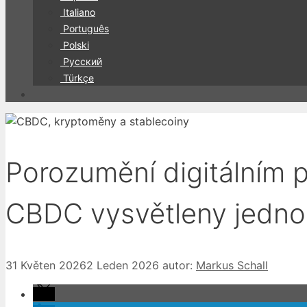
Italiano
Português
Polski
Русский
Türkçe
Porozumění digitálním p
CBDC vysvětleny jedn
31 Květen 2026
2 Leden 2026
autor:
Markus Schall