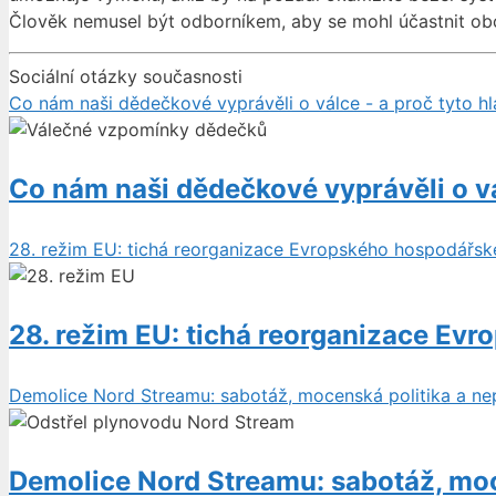
Člověk nemusel být odborníkem, aby se mohl účastnit ob
Sociální otázky současnosti
Co nám naši dědečkové vyprávěli o válce - a proč tyto hl
Co nám naši dědečkové vyprávěli o vá
28. režim EU: tichá reorganizace Evropského hospodářsk
28. režim EU: tichá reorganizace Ev
Demolice Nord Streamu: sabotáž, mocenská politika a n
Demolice Nord Streamu: sabotáž, mo