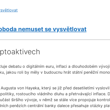
světlovat
voboda nemuset se vysvětlovat
yptoaktivech
luje debatu o digitálním euru, inflaci a dlouhodobém vývoj
u, jakou roli by měly v budoucnu hrát státní peněžní monop
ugusta von Hayeka, který se již před desetiletími vyslovil
tiky, rostoucího vládního dluhu a přetrvávající inflace. Di
část širšího vývoje, v němž se stále více propojuje kontrola
ních penězích centrální banky dalece přesahuje otázky pla