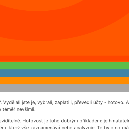
ydělali jste je, vybrali, zaplatili, převedli účty - hotovo. 
o téměř nevšimli.
eviditelné. Hotovost je toho dobrým příkladem: je hmatate
m, který vše zaznamenává nebo analyzuje. To bylo normální