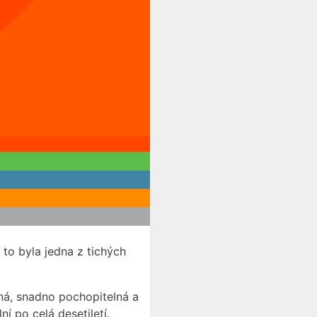
A to byla jedna z tichých
lná, snadno pochopitelná a
 po celá desetiletí.