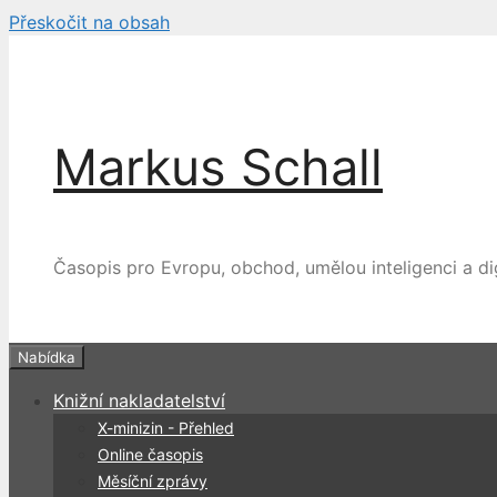
Přeskočit na obsah
Markus Schall
Časopis pro Evropu, obchod, umělou inteligenci a dig
Nabídka
Knižní nakladatelství
X-minizin - Přehled
Online časopis
Měsíční zprávy