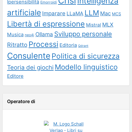
Crisi
Intelligenza
Ipersensibilità
Emorroidi
artificiale
LLM
Imparare
LLaMA
Mac
MCS
Libertà di espressione
MLX
Mistral
Sviluppo personale
Ollama
Musica
neo4j
Processi
Ritratto
Editoria
Qdrant
Consulente
Politica di sicurezza
Modello linguistico
Teoria dei giochi
Editore
Operatore di