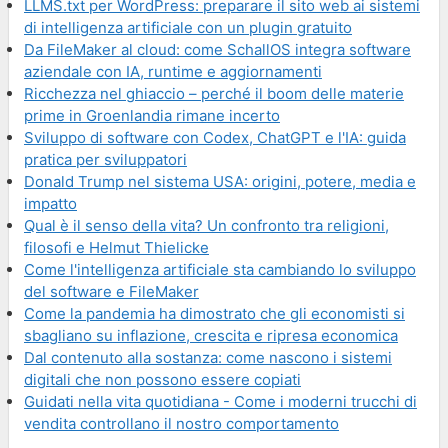
LLMS.txt per WordPress: preparare il sito web ai sistemi
di intelligenza artificiale con un plugin gratuito
Da FileMaker al cloud: come SchallOS integra software
aziendale con IA, runtime e aggiornamenti
Ricchezza nel ghiaccio – perché il boom delle materie
prime in Groenlandia rimane incerto
Sviluppo di software con Codex, ChatGPT e l'IA: guida
pratica per sviluppatori
Donald Trump nel sistema USA: origini, potere, media e
impatto
Qual è il senso della vita? Un confronto tra religioni,
filosofi e Helmut Thielicke
Come l'intelligenza artificiale sta cambiando lo sviluppo
del software e FileMaker
Come la pandemia ha dimostrato che gli economisti si
sbagliano su inflazione, crescita e ripresa economica
Dal contenuto alla sostanza: come nascono i sistemi
digitali che non possono essere copiati
Guidati nella vita quotidiana - Come i moderni trucchi di
vendita controllano il nostro comportamento