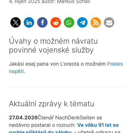
4. Říjen 2025
autor:
Markus Schall
Úvahy o možném návratu
povinné vojenské služby
Jakási esej pana von L'oreota o možném
Pokles
napětí
.
Aktuální zprávy k tématu
27.04.2026
Čtenář NachDenkSeiten se
nedávno postaral o rozruch:
Ve věku 91 let se
rychle přihlásil do zálohy.
- včetně odkazu na