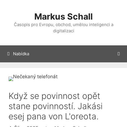
Přeskočit
na
Markus Schall
obsah
Časopis pro Evropu, obchod, umělou inteligenci a
digitalizaci
Nabídka
Když se povinnost opět
stane povinností. Jakási
esej pana von L'oreota.