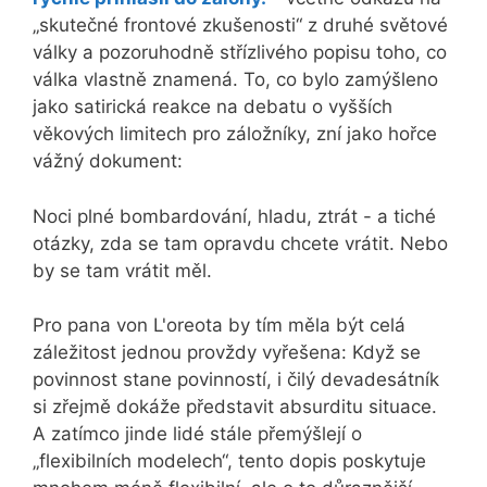
„skutečné frontové zkušenosti“ z druhé světové
války a pozoruhodně střízlivého popisu toho, co
válka vlastně znamená. To, co bylo zamýšleno
jako satirická reakce na debatu o vyšších
věkových limitech pro záložníky, zní jako hořce
vážný dokument:
Noci plné bombardování, hladu, ztrát - a tiché
otázky, zda se tam opravdu chcete vrátit. Nebo
by se tam vrátit měl.
Pro pana von L'oreota by tím měla být celá
záležitost jednou provždy vyřešena: Když se
povinnost stane povinností, i čilý devadesátník
si zřejmě dokáže představit absurditu situace.
A zatímco jinde lidé stále přemýšlejí o
„flexibilních modelech“, tento dopis poskytuje