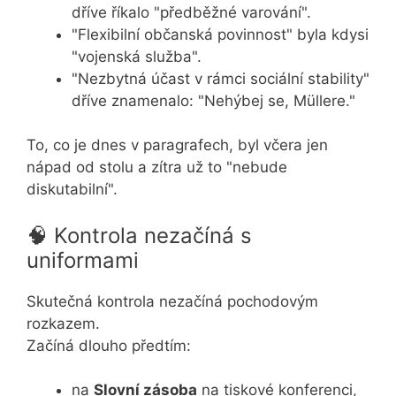
dříve říkalo "předběžné varování".
"Flexibilní občanská povinnost" byla kdysi
"vojenská služba".
"Nezbytná účast v rámci sociální stability"
dříve znamenalo: "Nehýbej se, Müllere."
To, co je dnes v paragrafech, byl včera jen
nápad od stolu a zítra už to "nebude
diskutabilní".
🧠 Kontrola nezačíná s
uniformami
Skutečná kontrola nezačíná pochodovým
rozkazem.
Začíná dlouho předtím:
na
Slovní zásoba
na tiskové konferenci,