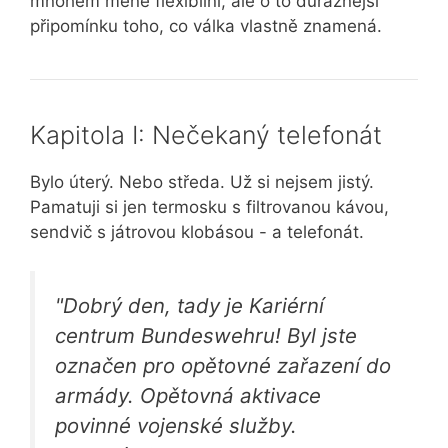
mnohem méně flexibilní, ale o to důraznější
připomínku toho, co válka vlastně znamená.
Kapitola I: Nečekaný telefonát
Bylo úterý. Nebo středa. Už si nejsem jistý.
Pamatuji si jen termosku s filtrovanou kávou,
sendvič s játrovou klobásou - a telefonát.
"Dobrý den, tady je Kariérní
centrum Bundeswehru! Byl jste
označen pro opětovné zařazení do
armády. Opětovná aktivace
povinné vojenské služby.