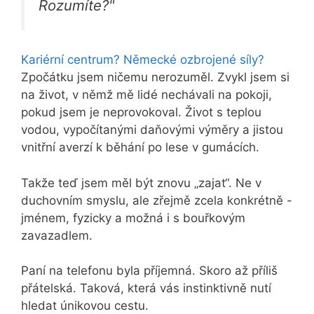
Rozumíte?"
Kariérní centrum? Německé ozbrojené síly?
Zpočátku jsem ničemu nerozuměl. Zvykl jsem si
na život, v němž mě lidé nechávali na pokoji,
pokud jsem je neprovokoval. Život s teplou
vodou, vypočítanými daňovými výměry a jistou
vnitřní averzí k běhání po lese v gumácích.
Takže teď jsem měl být znovu „zajat“. Ne v
duchovním smyslu, ale zřejmě zcela konkrétně -
jménem, fyzicky a možná i s bouřkovým
zavazadlem.
Paní na telefonu byla příjemná. Skoro až příliš
přátelská. Taková, která vás instinktivně nutí
hledat únikovou cestu.