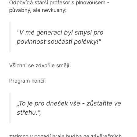
Odpovídá starší profesor s plnovousem -
půvabný, ale nevkusný:
"V mé generaci byl smysl pro
povinnost součástí polévky!"
Všichni se zdvořile smějí.
Program končí:
„To je pro dnešek vše - zůstaňte ve
střehu.“,
zatímco v pozadí hraje hudba ze závěrečných