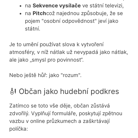
na
Sekvence vysílače
ve státní televizi,
na
Pitch
což najednou způsobuje, že se
pojem "osobní odpovědnost" jeví jako
státní.
Je to umění používat slova k vytvoření
atmosféry, v níž nátlak už nevypadá jako nátlak,
ale jako „smysl pro povinnost“.
Nebo ještě hůř: jako "rozum".
🎻 Občan jako hudební podkres
Zatímco se toto vše děje, občan zůstává
zdvořilý. Vyplňují formuláře, poskytují zpětnou
vazbu v online průzkumech a zaškrtávají
políčka: