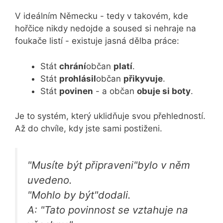
V ideálním Německu - tedy v takovém, kde
hořčice nikdy nedojde a soused si nehraje na
foukače listí - existuje jasná dělba práce:
Stát
chrání
občan
platí
.
Stát
prohlásil
občan
přikyvuje
.
Stát
povinen
- a občan
obuje si boty
.
Je to systém, který uklidňuje svou přehledností.
Až do chvíle, kdy jste sami postiženi.
"Musíte být připraveni"
bylo v něm
uvedeno.
"Mohlo by být"
dodali.
A:
"Tato povinnost se vztahuje na