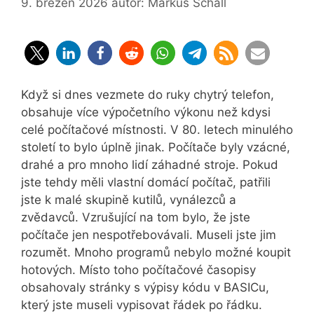
9. březen 2026
autor:
Markus Schall
Když si dnes vezmete do ruky chytrý telefon,
obsahuje více výpočetního výkonu než kdysi
celé počítačové místnosti. V 80. letech minulého
století to bylo úplně jinak. Počítače byly vzácné,
drahé a pro mnoho lidí záhadné stroje. Pokud
jste tehdy měli vlastní domácí počítač, patřili
jste k malé skupině kutilů, vynálezců a
zvědavců. Vzrušující na tom bylo, že jste
počítače jen nespotřebovávali. Museli jste jim
rozumět. Mnoho programů nebylo možné koupit
hotových. Místo toho počítačové časopisy
obsahovaly stránky s výpisy kódu v BASICu,
který jste museli vypisovat řádek po řádku.