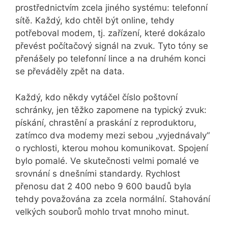
prostřednictvím zcela jiného systému: telefonní
sítě. Každý, kdo chtěl být online, tehdy
potřeboval modem, tj. zařízení, které dokázalo
převést počítačový signál na zvuk. Tyto tóny se
přenášely po telefonní lince a na druhém konci
se převáděly zpět na data.
Každý, kdo někdy vytáčel číslo poštovní
schránky, jen těžko zapomene na typický zvuk:
pískání, chrastění a praskání z reproduktoru,
zatímco dva modemy mezi sebou „vyjednávaly“
o rychlosti, kterou mohou komunikovat. Spojení
bylo pomalé. Ve skutečnosti velmi pomalé ve
srovnání s dnešními standardy. Rychlost
přenosu dat 2 400 nebo 9 600 baudů byla
tehdy považována za zcela normální. Stahování
velkých souborů mohlo trvat mnoho minut.