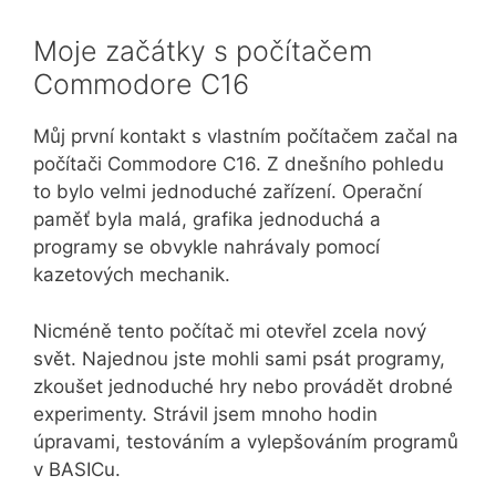
mlčí:
Portrét
Moje začátky s počítačem
pracovitosti
Commodore C16
a
jasnosti
Můj první kontakt s vlastním počítačem začal na
počítači Commodore C16. Z dnešního pohledu
to bylo velmi jednoduché zařízení. Operační
paměť byla malá, grafika jednoduchá a
programy se obvykle nahrávaly pomocí
kazetových mechanik.
Nicméně tento počítač mi otevřel zcela nový
svět. Najednou jste mohli sami psát programy,
zkoušet jednoduché hry nebo provádět drobné
experimenty. Strávil jsem mnoho hodin
úpravami, testováním a vylepšováním programů
v BASICu.