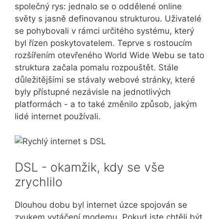
společný rys: jednalo se o oddělené online
světy s jasně definovanou strukturou. Uživatelé
se pohybovali v rámci určitého systému, který
byl řízen poskytovatelem. Teprve s rostoucím
rozšířením otevřeného World Wide Webu se tato
struktura začala pomalu rozpouštět. Stále
důležitějšími se stávaly webové stránky, které
byly přístupné nezávisle na jednotlivých
platformách - a to také změnilo způsob, jakým
lidé internet používali.
DSL - okamžik, kdy se vše
zrychlilo
Dlouhou dobu byl internet úzce spojován se
zvukem vytáčení modemu. Pokud jste chtěli být