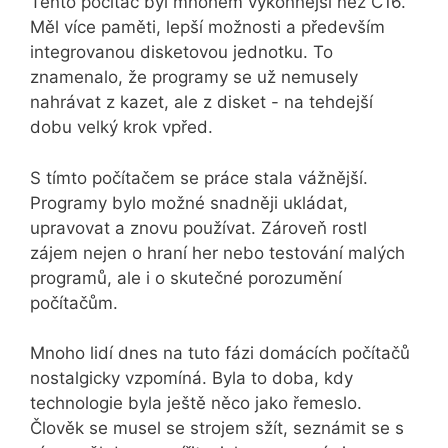
Tento počítač byl mnohem výkonnější než C16.
Měl více paměti, lepší možnosti a především
integrovanou disketovou jednotku. To
znamenalo, že programy se už nemusely
nahrávat z kazet, ale z disket - na tehdejší
dobu velký krok vpřed.
S tímto počítačem se práce stala vážnější.
Programy bylo možné snadněji ukládat,
upravovat a znovu používat. Zároveň rostl
zájem nejen o hraní her nebo testování malých
programů, ale i o skutečné porozumění
počítačům.
Mnoho lidí dnes na tuto fázi domácích počítačů
nostalgicky vzpomíná. Byla to doba, kdy
technologie byla ještě něco jako řemeslo.
Člověk se musel se strojem sžít, seznámit se s