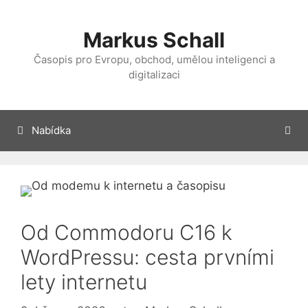
Přeskočit
na
Markus Schall
obsah
Časopis pro Evropu, obchod, umělou inteligenci a
digitalizaci
Nabídka
Od Commodoru C16 k
WordPressu: cesta prvními
lety internetu