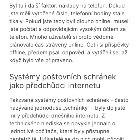
Byl tu i další faktor: náklady na telefon. Dokud
jste měli vytočené číslo, telefonní hodiny stále
tikaly. Pokud jste tedy byli dlouho online, museli
jste počítat s odpovídajícím vysokým účtem za
telefon. Mnoho uživatelů si proto vědomě
plánovalo čas strávený online. Četli si příspěvky
offline, předem psali odpovědi a vytáčeli se, až
když bylo vše připraveno.
Systémy poštovních schránek
jako předchůdci internetu
Takzvané systémy poštovních schránek - často
nazývané jednoduše „schránky“ - byly do jisté
míry předchůdci dnešního internetu. Z
technického hlediska se obvykle jednalo o
jednotlivé počítače, které byly přístupné
nepřetržitě. Uživatelé se do nich mohli připojit,