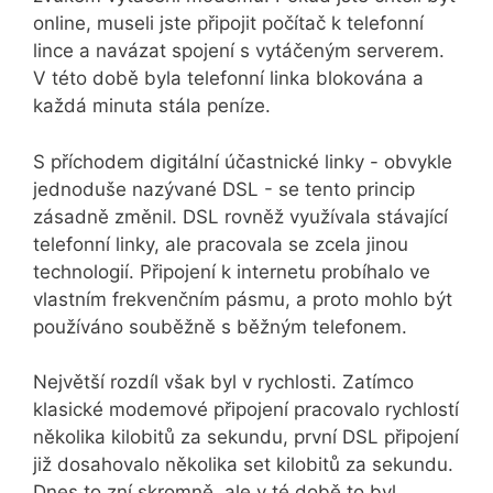
online, museli jste připojit počítač k telefonní
lince a navázat spojení s vytáčeným serverem.
V této době byla telefonní linka blokována a
každá minuta stála peníze.
S příchodem digitální účastnické linky - obvykle
jednoduše nazývané DSL - se tento princip
zásadně změnil. DSL rovněž využívala stávající
telefonní linky, ale pracovala se zcela jinou
technologií. Připojení k internetu probíhalo ve
vlastním frekvenčním pásmu, a proto mohlo být
používáno souběžně s běžným telefonem.
Největší rozdíl však byl v rychlosti. Zatímco
klasické modemové připojení pracovalo rychlostí
několika kilobitů za sekundu, první DSL připojení
již dosahovalo několika set kilobitů za sekundu.
Dnes to zní skromně, ale v té době to byl