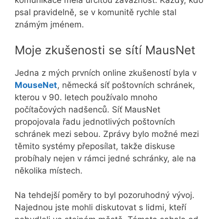
komunikace měla určitou závaznost. Každý, kdo
psal pravidelně, se v komunitě rychle stal
známým jménem.
Moje zkušenosti se sítí MausNet
Jedna z mých prvních online zkušeností byla v
MouseNet
, německá síť poštovních schránek,
kterou v 90. letech používalo mnoho
počítačových nadšenců. Síť MausNet
propojovala řadu jednotlivých poštovních
schránek mezi sebou. Zprávy bylo možné mezi
těmito systémy přeposílat, takže diskuse
probíhaly nejen v rámci jedné schránky, ale na
několika místech.
Na tehdejší poměry to byl pozoruhodný vývoj.
Najednou jste mohli diskutovat s lidmi, kteří