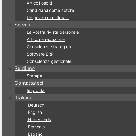
Articoli ospiti
Candidarsi come autore
Un pezzo di cultura...
Servizi
La vostra rivista personale
Articoli e redazione
Consulenza strategica
Software ERP
Consulenza gestionale
Su di me
Stampa
Contattateci
Impronta
Italiano
Deutsch
English
Nederlands
Français
Español