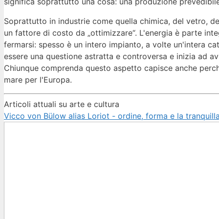
significa soprattutto una cosa: una produzione prevedibile
Soprattutto in industrie come quella chimica, del vetro, del
un fattore di costo da „ottimizzare“. L'energia è parte in
fermarsi: spesso è un intero impianto, a volte un'intera cat
essere una questione astratta e controversa e inizia ad ave
Chiunque comprenda questo aspetto capisce anche perché 
mare per l'Europa.
Articoli attuali su arte e cultura
Vicco von Bülow alias Loriot - ordine, forma e la tranquil