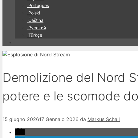
Português
Polski
Čeština
Русский
Türkçe
Demolizione del Nord St
potere e le scomode d
15 giugno 2026
17 Gennaio 2026
da
Markus Schall