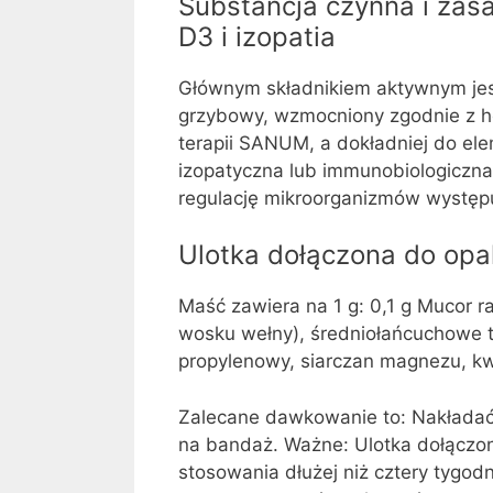
Substancja czynna i zas
D3 i izopatia
Głównym składnikiem aktywnym jest
grzybowy, wzmocniony zgodnie z 
terapii SANUM, a dokładniej do ele
izopatyczna lub immunobiologiczna
regulację mikroorganizmów występuj
Ulotka dołączona do opak
Maść zawiera na 1 g: 0,1 g Mucor r
wosku wełny), średniołańcuchowe tró
propylenowy, siarczan magnezu, k
Zalecane dawkowanie to: Nakładać 
na bandaż. Ważne: Ulotka dołączo
stosowania dłużej niż cztery tygodn