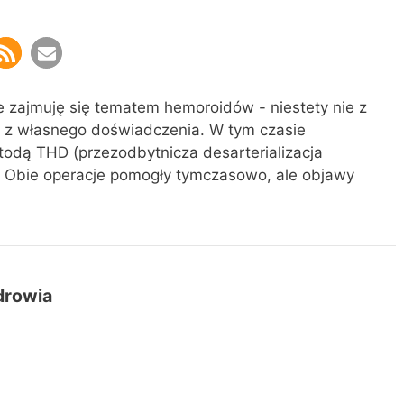
e zajmuję się tematem hemoroidów - niestety nie z
e z własnego doświadczenia. W tym czasie
todą THD (przezodbytnicza desarterializacja
. Obie operacje pomogły tymczasowo, ale objawy
drowia
 Moja osobista droga przez ostatnią fazę
temat medycyny, osobowości i technologii od M.