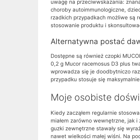
uwagę na przeciwwskazania: znana
choroby autoimmunologiczne, dzieci 
rzadkich przypadkach możliwe są r
stosowanie produktu i skonsultować
Alternatywna postać da
Dostępne są również czopki MUCOK
0,2 g Mucor racemosus D3 plus twa
wprowadza się je doodbytniczo raz
przypadku stosuje się maksymalnie 
Moje osobiste dośw
Kiedy zacząłem regularnie stoso
miałem zarówno wewnętrzne, jak i 
guzki zewnętrzne stawały się wyra
nawet wielkości małej wiśni. Na po