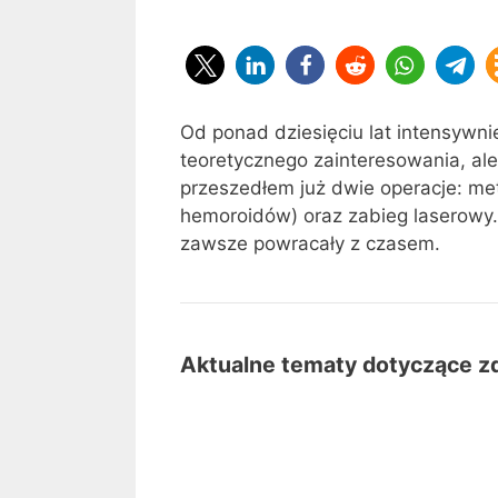
Od ponad dziesięciu lat intensywni
teoretycznego zainteresowania, al
przeszedłem już dwie operacje: me
hemoroidów) oraz zabieg laserowy
zawsze powracały z czasem.
Aktualne tematy dotyczące z
Terapia
Terapia szynami w CMD -
szynami
w
Szczegółowe
Szczegółowe książki na 
CMD