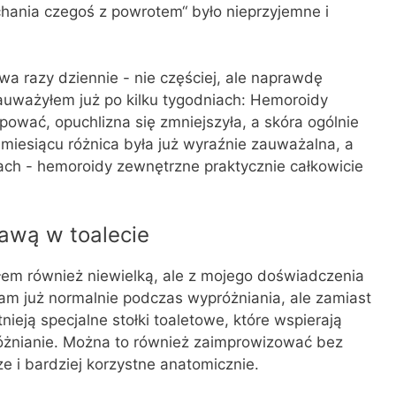
chania czegoś z powrotem“ było nieprzyjemne i
a razy dziennie - nie częściej, ale naprawdę
uważyłem już po kilku tygodniach: Hemoroidy
ować, opuchlizna się zmniejszyła, a skóra ogólnie
 miesiącu różnica była już wyraźnie zauważalna, a
ach - hemoroidy zewnętrzne praktycznie całkowicie
tawą w toalecie
em również niewielką, ale z mojego doświadczenia
am już normalnie podczas wypróżniania, ale zamiast
nieją specjalne stołki toaletowe, które wspierają
różnianie. Można to również zaimprowizować bez
ze i bardziej korzystne anatomicznie.