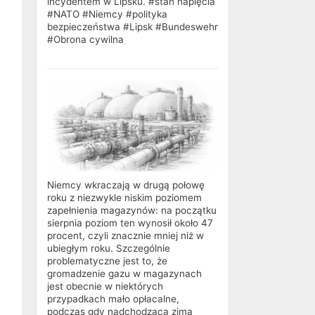
incydentem w Lipsku. #stan napięcia
#NATO #Niemcy #polityka
bezpieczeństwa #Lipsk #Bundeswehr
#Obrona cywilna
Niemcy wkraczają w drugą połowę
roku z niezwykle niskim poziomem
zapełnienia magazynów: na początku
sierpnia poziom ten wynosił około 47
procent, czyli znacznie mniej niż w
ubiegłym roku. Szczególnie
problematyczne jest to, że
gromadzenie gazu w magazynach
jest obecnie w niektórych
przypadkach mało opłacalne,
podczas gdy nadchodząca zima