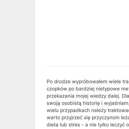
książki
Schall Verlag
-
na
Moja
temat
CMD
CMD i szyny okluzyjne: 
osobista
medycyny,
i
przeglądem
droga
osobowości
szyny
przez
i
okluzyjne:
Wielokrotna
Wielokrotna nadwrażliw
ostatnią
technologii
Raport
nadwrażliwość
funkcjonalne
fazę
od
z
chemiczna
M.
osobistych
-
Schall
doświadczeń
układ
Verlag
z
nerwowy,
jasnym
CMD
Po drodze wypróbowałem wiele trady
przeglądem
i
czopków po bardziej nietypowe met
przyczyny
przekazania mojej wiedzy dalej. Dl
funkcjonalne
swoją osobistą historię i wyjaśnia
wielu przypadkach należy traktować
warto przyjrzeć się przyczynom leżą
dieta lub stres - a nie tylko leczyć 