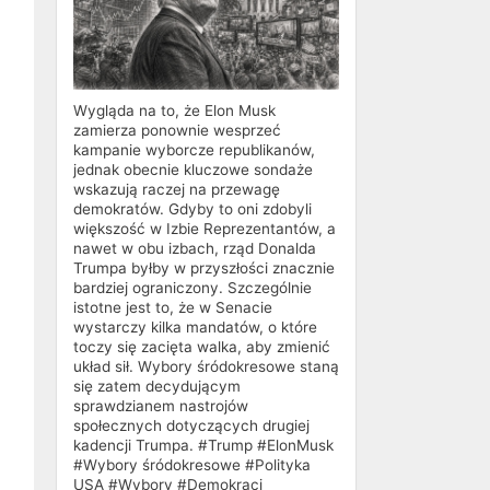
Wygląda na to, że Elon Musk
zamierza ponownie wesprzeć
kampanie wyborcze republikanów,
jednak obecnie kluczowe sondaże
wskazują raczej na przewagę
demokratów. Gdyby to oni zdobyli
większość w Izbie Reprezentantów, a
nawet w obu izbach, rząd Donalda
Trumpa byłby w przyszłości znacznie
bardziej ograniczony. Szczególnie
istotne jest to, że w Senacie
wystarczy kilka mandatów, o które
toczy się zacięta walka, aby zmienić
układ sił. Wybory śródokresowe staną
się zatem decydującym
sprawdzianem nastrojów
społecznych dotyczących drugiej
kadencji Trumpa. #Trump #ElonMusk
#Wybory śródokresowe #Polityka
USA #Wybory #Demokraci