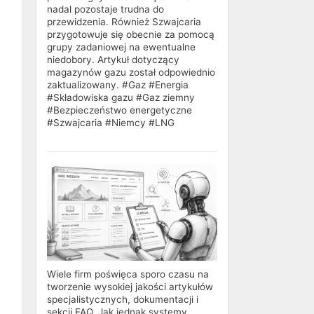
nadal pozostaje trudna do
przewidzenia. Również Szwajcaria
przygotowuje się obecnie za pomocą
grupy zadaniowej na ewentualne
niedobory. Artykuł dotyczący
magazynów gazu został odpowiednio
zaktualizowany. #Gaz #Energia
#Składowiska gazu #Gaz ziemny
#Bezpieczeństwo energetyczne
#Szwajcaria #Niemcy #LNG
Wiele firm poświęca sporo czasu na
tworzenie wysokiej jakości artykułów
specjalistycznych, dokumentacji i
sekcji FAQ. Jak jednak systemy