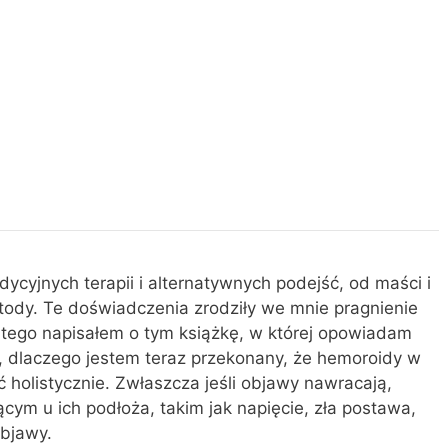
Raport z osobistych doświadczeń z jasnym
ość chemiczna - układ nerwowy, CMD i przyczyny
cyjnych terapii i alternatywnych podejść, od maści i
ody. Te doświadczenia zrodziły we mnie pragnienie
atego napisałem o tym książkę, w której opowiadam
m, dlaczego jestem teraz przekonany, że hemoroidy w
 holistycznie. Zwłaszcza jeśli objawy nawracają,
cym u ich podłoża, takim jak napięcie, zła postawa,
objawy.