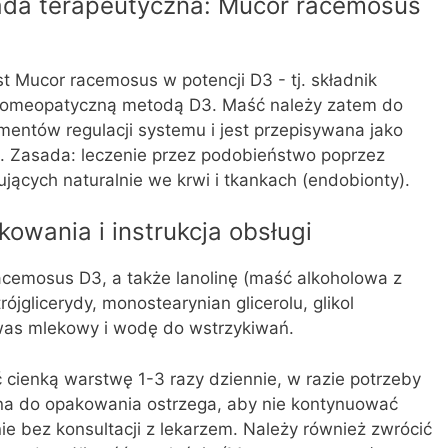
ada terapeutyczna: Mucor racemosus
 Mucor racemosus w potencji D3 - tj. składnik
homeopatyczną metodą D3. Maść należy zatem do
mentów regulacji systemu i jest przepisywana jako
. Zasada: leczenie przez podobieństwo poprzez
ących naturalnie we krwi i tkankach (endobionty).
owania i instrukcja obsługi
acemosus D3, a także lanolinę (maść alkoholowa z
jglicerydy, monostearynian glicerolu, glikol
was mlekowy i wodę do wstrzykiwań.
cienką warstwę 1-3 razy dziennie, w razie potrzeby
na do opakowania ostrzega, aby nie kontynuować
ie bez konsultacji z lekarzem. Należy również zwrócić