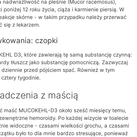
 nadwrażliwość na pleśnie (Mucor racemosus),
poniżej 12 roku życia, ciąża i karmienie piersią. W
eakcje skórne - w takim przypadku należy przerwać
 się z lekarzem.
wkowania: czopki
EHL D3, które zawierają tę samą substancję czynną:
rdy tłuszcz jako substancję pomocniczą. Zazwyczaj
 dziennie przed pójściem spać. Również w tym
cztery tygodnie.
iadczenia z maścią
wać maść MUCOKEHL-D3 około sześć miesięcy temu,
zewnętrzne hemoroidy. Po każdej wizycie w toalecie
źnie widoczne - czasami wielkości grochu, a czasami
czątku było to dla mnie bardzo stresujące, ponieważ