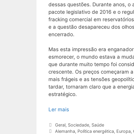
dessas questões. Durante anos, o 
pacote legislativo de 2016 e o regu
fracking comercial em reservatório
e a questão desapareceu dos olhos 
encerrado.
Mas esta impressão era enganador
esmorecer, o mundo estava a muda
que durante muito tempo foi consid
crescente. Os preços começaram a 
mais frágeis e as tensões geopolí
tardar, tornaram claro que a ener
estratégico.
Ler mais
Categorias
Geral
,
Sociedade
,
Saúde
Etiquetas
Alemanha
,
Política energética
,
Europa
,