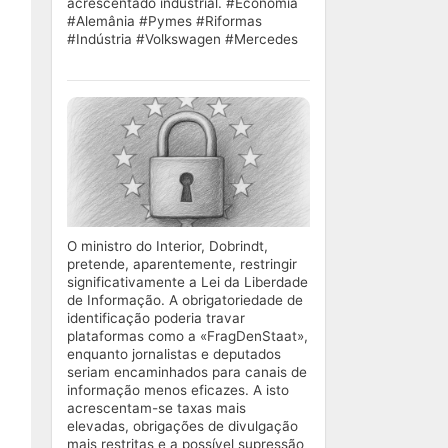
acrescentado industrial. #Economia
#Alemânia #Pymes #Riformas
#Indústria #Volkswagen #Mercedes
O ministro do Interior, Dobrindt,
pretende, aparentemente, restringir
significativamente a Lei da Liberdade
de Informação. A obrigatoriedade de
identificação poderia travar
plataformas como a «FragDenStaat»,
enquanto jornalistas e deputados
seriam encaminhados para canais de
informação menos eficazes. A isto
acrescentam-se taxas mais
elevadas, obrigações de divulgação
mais restritas e a possível supressão