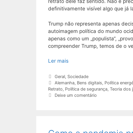
retrato dele faz sentido. Não é pre
definitivamente visível algo que já l
Trump não representa apenas decis
autoimagem política do mundo ocid
apenas como um „populista“, „provo
compreender Trump, temos de o ve
Ler mais
Categorias
Geral
,
Sociedade
Etiquetas
Alemanha
,
Bens digitais
,
Política energé
Retrato
,
Política de segurança
,
Teoria dos 
Deixe um comentário