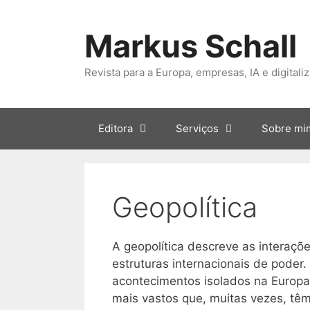
Saltar
para
Markus Schall
o
conteúdo
Revista para a Europa, empresas, IA e digitali
Editora
Serviços
Sobre mi
Geopolítica
A geopolítica descreve as interaçõe
estruturas internacionais de pode
acontecimentos isolados na Europa
mais vastos que, muitas vezes, tê