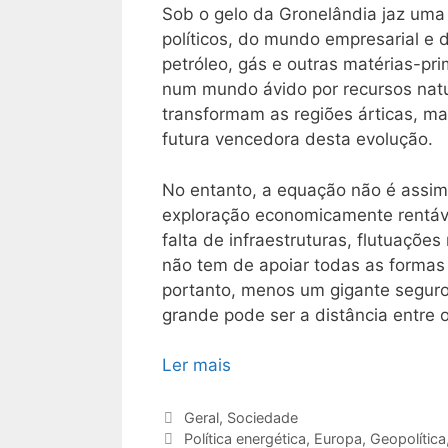
Sob o gelo da Gronelândia jaz uma
políticos, do mundo empresarial e d
petróleo, gás e outras matérias-pr
num mundo ávido por recursos natur
transformam as regiões árticas, m
futura vencedora desta evolução.
No entanto, a equação não é assim 
exploração economicamente rentável
falta de infraestruturas, flutuaçõ
não tem de apoiar todas as formas 
portanto, menos um gigante segur
grande pode ser a distância entre o
Ler mais
Categorias
Geral
,
Sociedade
Etiquetas
Política energética
,
Europa
,
Geopolítica