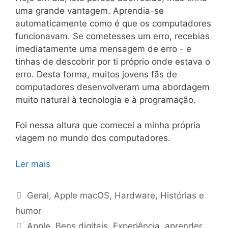
uma grande vantagem. Aprendia-se
automaticamente como é que os computadores
funcionavam. Se cometesses um erro, recebias
imediatamente uma mensagem de erro - e
tinhas de descobrir por ti próprio onde estava o
erro. Desta forma, muitos jovens fãs de
computadores desenvolveram uma abordagem
muito natural à tecnologia e à programação.
Foi nessa altura que comecei a minha própria
viagem no mundo dos computadores.
Ler mais
Categorias
Geral
,
Apple macOS
,
Hardware
,
Histórias e
humor
Etiquetas
Apple
,
Bens digitais
,
Experiência
,
aprender
,