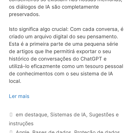
os diálogos de IA são completamente
preservados.
Isto significa algo crucial: Com cada conversa, é
criado um arquivo digital do seu pensamento.
Esta é a primeira parte de uma pequena série
de artigos que lhe permitirá exportar o seu
histórico de conversações do ChatGPT e
utilizá-lo eficazmente como um tesouro pessoal
de conhecimentos com o seu sistema de IA
local.
Ler mais
Categorias
em destaque
,
Sistemas de IA
,
Sugestões e
instruções
Etiquetas
Apple
,
Bases de dados
,
Proteção de dados
,