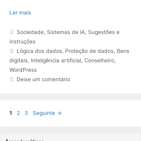
Ler mais
Categorias
Sociedade
,
Sistemas de IA
,
Sugestões e
instruções
Etiquetas
Lógica dos dados
,
Proteção de dados
,
Bens
digitais
,
Inteligência artificial
,
Conselheiro
,
WordPress
Deixe um comentário
Página
Página
Página
1
2
3
Seguinte
→