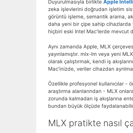
Duyurulmasıyla birlikte
Apple Intel
zeka işlevlerini doğrudan işletim si
görüntü işleme, semantik arama, akıl
daha yeni bir çipe sahip cihazlarda 
hiçbiri eski Intel Mac'lerde mevcut d
Aynı zamanda Apple, MLX çerçevesini
yayınlamıştır. mlx-lm veya yeni MLX S
olarak çalıştırmak, kendi iş akışla
Mac'inizde, veriler cihazdan ayrıl
Özellikle profesyonel kullanıcılar - 
araştırma alanlarından - MLX onlara
zorunda kalmadan iş akışlarına ent
bundan büyük ölçüde faydalanabilir
MLX pratikte nasıl ça