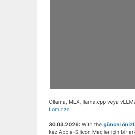
Ollama, MLX, llama.cpp veya vLLM? Y
Lomidze
30.03.2026
: With the
güncel öniz
kez Apple-Silicon Mac'ler için bir a