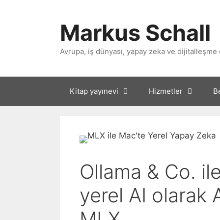
İçeriğe
atla
Markus Schall
Avrupa, iş dünyası, yapay zeka ve dijitalleşme 
Kitap yayınevi
Hizmetler
B
Ollama & Co. ile
yerel AI olarak 
MLX.