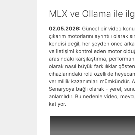
onu
sorular
ve
MLX ve Ollama ile ilg
nasıl
neden
bu
tanıyabilirim?
iyi
yapay
modellerden
zekanın
02.05.2026
: Güncel bir video kon
daha
geleceği
çıkarım motorlarını ayrıntılı olarak 
önemlidir?
için
kendisi değil, her şeyden önce arkas
ne
ve iletişimi kontrol eden motor old
anlama
arasındaki karşılaştırma, performa
geliyor?
olarak nasıl büyük farklılıklar göst
cihazlarındaki rolü özellikle heyeca
verimlilik kazanımları mümkündür. A
Senaryoya bağlı olarak - yerel, sunu
anlamlıdır. Bu nedenle video, mevcut
katıyor.