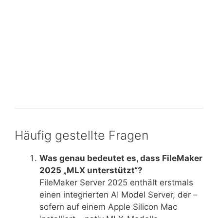
Sprachmodelle
vereinfacht
LoRA-Training: Wie FileMaker 2025 das
Feintuning großer Sprachmodelle
vereinfacht
Häufig gestellte Fragen
Was genau bedeutet es, dass FileMaker
2025 „MLX unterstützt“?
FileMaker Server 2025 enthält erstmals
einen integrierten AI Model Server, der –
sofern auf einem Apple Silicon Mac