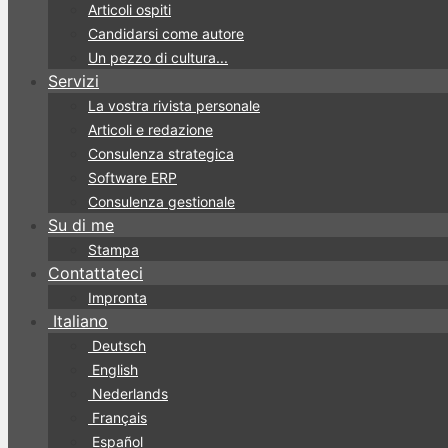
Articoli ospiti
Candidarsi come autore
Un pezzo di cultura...
Servizi
La vostra rivista personale
Articoli e redazione
Consulenza strategica
Software ERP
Consulenza gestionale
Su di me
Stampa
Contattateci
Impronta
Italiano
Deutsch
English
Nederlands
Français
Español