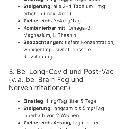
Steigerung
: alle 3-4 Tage um 1 mg
erhöhen (max. 4 mg)
Zielbereich
: 3-4 mg/Tag
Kombinierbar mit
: Omega-3,
Magnesium, L-Theanin
Beobachtungen
: tiefere Konzentration,
weniger Impulsivität, bessere
Reizfilterung
3. Bei Long-Covid und Post-Vac
(v. a. bei Brain Fog und
Nervenirritationen)
Einstieg
: 1 mg/Tag über 5 Tage
Steigerung
: langsam bis 5 mg/Tag
innerhalb von 2 Wochen
Zielbereich
: 4-5 mg/Tag (oberer