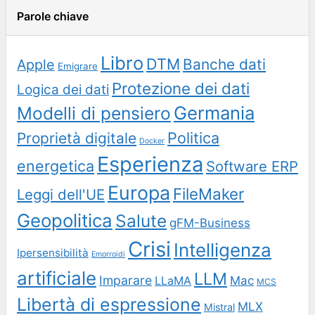
Parole chiave
Libro
DTM
Banche dati
Apple
Emigrare
Protezione dei dati
Logica dei dati
Germania
Modelli di pensiero
Politica
Proprietà digitale
Docker
Esperienza
energetica
Software ERP
Europa
FileMaker
Leggi dell'UE
Geopolitica
Salute
gFM-Business
Crisi
Intelligenza
Ipersensibilità
Emorroidi
artificiale
LLM
Imparare
LLaMA
Mac
MCS
Libertà di espressione
MLX
Mistral