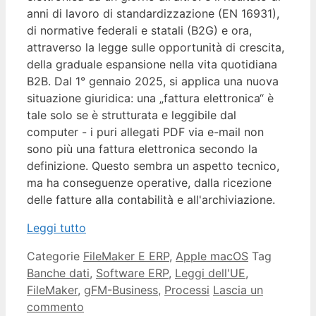
anni di lavoro di standardizzazione (EN 16931),
di normative federali e statali (B2G) e ora,
attraverso la legge sulle opportunità di crescita,
della graduale espansione nella vita quotidiana
B2B. Dal 1° gennaio 2025, si applica una nuova
situazione giuridica: una „fattura elettronica“ è
tale solo se è strutturata e leggibile dal
computer - i puri allegati PDF via e-mail non
sono più una fattura elettronica secondo la
definizione. Questo sembra un aspetto tecnico,
ma ha conseguenze operative, dalla ricezione
delle fatture alla contabilità e all'archiviazione.
Leggi tutto
Categorie
FileMaker E ERP
,
Apple macOS
Tag
Banche dati
,
Software ERP
,
Leggi dell'UE
,
FileMaker
,
gFM-Business
,
Processi
Lascia un
commento