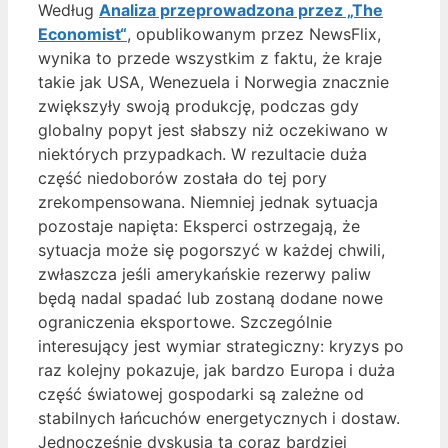
Według
Analiza przeprowadzona przez „The
Economist“
, opublikowanym przez NewsFlix,
wynika to przede wszystkim z faktu, że kraje
takie jak USA, Wenezuela i Norwegia znacznie
zwiększyły swoją produkcję, podczas gdy
globalny popyt jest słabszy niż oczekiwano w
niektórych przypadkach. W rezultacie duża
część niedoborów została do tej pory
zrekompensowana. Niemniej jednak sytuacja
pozostaje napięta: Eksperci ostrzegają, że
sytuacja może się pogorszyć w każdej chwili,
zwłaszcza jeśli amerykańskie rezerwy paliw
będą nadal spadać lub zostaną dodane nowe
ograniczenia eksportowe. Szczególnie
interesujący jest wymiar strategiczny: kryzys po
raz kolejny pokazuje, jak bardzo Europa i duża
część światowej gospodarki są zależne od
stabilnych łańcuchów energetycznych i dostaw.
Jednocześnie dyskusja ta coraz bardziej