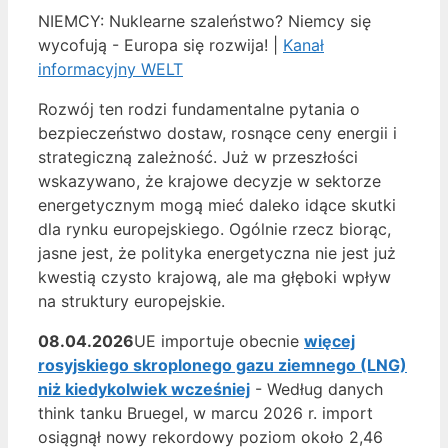
NIEMCY: Nuklearne szaleństwo? Niemcy się
wycofują - Europa się rozwija! |
Kanał
informacyjny WELT
Rozwój ten rodzi fundamentalne pytania o
bezpieczeństwo dostaw, rosnące ceny energii i
strategiczną zależność. Już w przeszłości
wskazywano, że krajowe decyzje w sektorze
energetycznym mogą mieć daleko idące skutki
dla rynku europejskiego. Ogólnie rzecz biorąc,
jasne jest, że polityka energetyczna nie jest już
kwestią czysto krajową, ale ma głęboki wpływ
na struktury europejskie.
08.04.2026
UE importuje obecnie
więcej
rosyjskiego skroplonego gazu ziemnego (LNG)
niż kiedykolwiek wcześniej
- Według danych
think tanku Bruegel, w marcu 2026 r. import
osiągnął nowy rekordowy poziom około 2,46