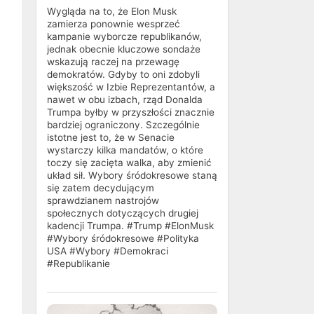
Wygląda na to, że Elon Musk
zamierza ponownie wesprzeć
kampanie wyborcze republikanów,
jednak obecnie kluczowe sondaże
wskazują raczej na przewagę
demokratów. Gdyby to oni zdobyli
większość w Izbie Reprezentantów, a
nawet w obu izbach, rząd Donalda
Trumpa byłby w przyszłości znacznie
bardziej ograniczony. Szczególnie
istotne jest to, że w Senacie
wystarczy kilka mandatów, o które
toczy się zacięta walka, aby zmienić
układ sił. Wybory śródokresowe staną
się zatem decydującym
sprawdzianem nastrojów
społecznych dotyczących drugiej
kadencji Trumpa. #Trump #ElonMusk
#Wybory śródokresowe #Polityka
USA #Wybory #Demokraci
#Republikanie