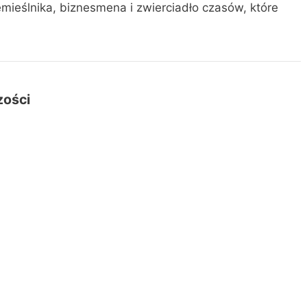
emieślnika, biznesmena i zwierciadło czasów, które
zości
st odosobnieniem - i jak zamrożenie tworzy
organizacja Europejskiego Obszaru Gospodarczego?
snego magazynu jest dziś dla firm ważniejsze niż
aczego boom surowcowy w Grenlandii pozostaje