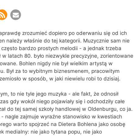
naprawdę zrozumieć dopiero po oderwaniu się od ich
en należy właśnie do tej kategorii. Muzycznie sam nie
 często bardzo prostych melodii - a jednak trzeba
ł w latach 80. było niezwykle precyzyjne, zorientowane
owane. Bohlen nigdy nie był wielkim artystą w
u. Był za to wybitnym biznesmenem, pracowitym
emiosło w sposób, w jaki niewielu robi to dzisiaj.
ym, to nie tyle jego muzyka - ale fakt, że odnosił
zas gdy wokół niego pojawiały się i odchodziły całe
zał do tej samej szkoły handlowej w Oldenburgu, co ja.
nia - nagle zajmuje wyraźne stanowisko w kwestiach
órego warto spojrzeć na Dietera Bohlena jako osobę
 medialny: nie jako tytana popu, nie jako