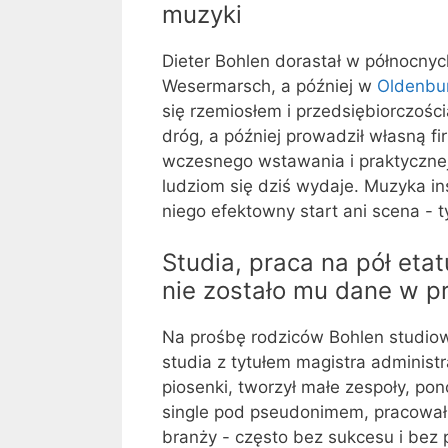
muzyki
Dieter Bohlen dorastał w północnyc
Wesermarsch, a później w
Oldenbu
się rzemiosłem i przedsiębiorczośc
dróg, a później prowadził własną fi
wczesnego wstawania i praktycznej 
ludziom się dziś wydaje. Muzyka in
niego efektowny start ani scena - 
Studia, praca na pół eta
nie zostało mu dane w p
Na prośbę rodziców Bohlen studiow
studia z tytułem magistra administ
piosenki, tworzył małe zespoły, po
single pod pseudonimem, pracował
branży - często bez sukcesu i bez 