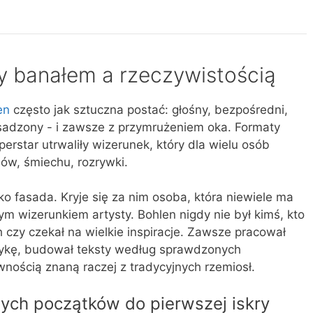
y banałem a rzeczywistością
en
często jak sztuczna postać: głośny, bezpośredni,
esadzony - i zawsze z przymrużeniem oka. Formaty
erstar utrwaliły wizerunek, który dla wielu osób
ów, śmiechu, rozrywki.
lko fasada. Kryje się za nim osoba, która niewiele ma
 wizerunkiem artysty. Bohlen nigdy nie był kimś, kto
 czy czekał na wielkie inspiracje. Zawsze pracował
zykę, budował teksty według sprawdzonych
nością znaną raczej z tradycyjnych rzemiosł.
ych początków do pierwszej iskry