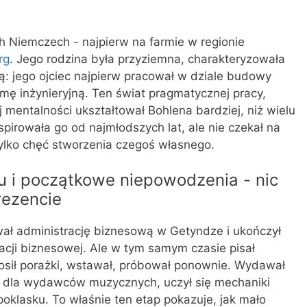
h Niemczech - najpierw na farmie w regionie
rg
. Jego rodzina była przyziemna, charakteryzowała
ią: jego ojciec najpierw pracował w dziale budowy
rmę inżynieryjną. Ten świat pragmatycznej pracy,
mentalności ukształtował Bohlena bardziej, niż wielu
spirowała go od najmłodszych lat, ale nie czekał na
tylko chęć stworzenia czegoś własnego.
tu i początkowe niepowodzenia - nic
rezencie
ał administrację biznesową w Getyndze i ukończył
racji biznesowej. Ale w tym samym czasie pisał
nosił porażki, wstawał, próbował ponownie. Wydawał
 dla wydawców muzycznych, uczył się mechaniki
poklasku. To właśnie ten etap pokazuje, jak mało