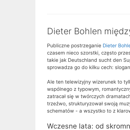
dziś
lodzie
dla
–
firm
dlaczego
ważniejsze
boom
Dieter Bohlen międz
niż
surowcowy
reklama?
w
Grenlandii
Publiczne postrzeganie
Dieter Bohl
pozostaje
czasem nieco szorstki, często prz
niepewny
takie jak Deutschland sucht den Sup
sprowadza go do kilku cech: slogan
Ale ten telewizyjny wizerunek to ty
wspólnego z typowym, romantycznym
zatracał się w twórczych dramatach
trzeźwo, strukturyzował swoją mu
schematów - a wszystko to z klarow
Wczesne lata: od skromn