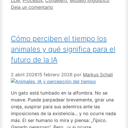
LLM
,
Procesos
,
Consejero
,
Modelo lingüístico
Deja un comentario
Cómo perciben el tiempo los
animales y qué significa para el
futuro de la IA
2 abril 2026
15 febrero 2026
por
Markus Schall
Un gato está tumbado en la alfombra. No se
mueve. Puede parpadear brevemente, girar una
oreja, suspirar para sus adentros ante las
imposiciones de la existencia... y no ocurre nada
más. El ser humano lo mira y piensa:
„Típico.
Ganado perezoso“
. Pero, ¿y si ocurre