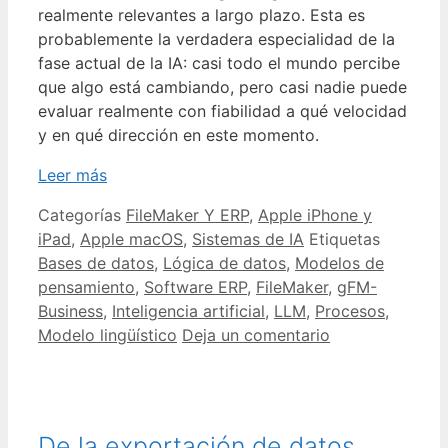
realmente relevantes a largo plazo. Esta es
probablemente la verdadera especialidad de la
fase actual de la IA: casi todo el mundo percibe
que algo está cambiando, pero casi nadie puede
evaluar realmente con fiabilidad a qué velocidad
y en qué dirección en este momento.
Leer más
Categorías
FileMaker Y ERP
,
Apple iPhone y
iPad
,
Apple macOS
,
Sistemas de IA
Etiquetas
Bases de datos
,
Lógica de datos
,
Modelos de
pensamiento
,
Software ERP
,
FileMaker
,
gFM-
Business
,
Inteligencia artificial
,
LLM
,
Procesos
,
Modelo lingüístico
Deja un comentario
De la exportación de datos