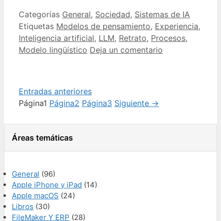
Categorías
General
,
Sociedad
,
Sistemas de IA
Etiquetas
Modelos de pensamiento
,
Experiencia
,
Inteligencia artificial
,
LLM
,
Retrato
,
Procesos
,
Modelo lingüístico
Deja un comentario
Entradas anteriores
Página
1
Página
2
Página
3
Siguiente
→
Áreas temáticas
General
(96)
Apple iPhone y iPad
(14)
Apple macOS
(24)
Libros
(30)
FileMaker Y ERP
(28)