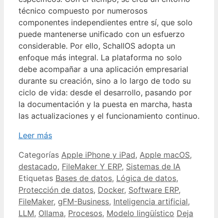
técnico compuesto por numerosos
componentes independientes entre sí, que solo
puede mantenerse unificado con un esfuerzo
considerable. Por ello, SchallOS adopta un
enfoque más integral. La plataforma no solo
debe acompañar a una aplicación empresarial
durante su creación, sino a lo largo de todo su
ciclo de vida: desde el desarrollo, pasando por
la documentación y la puesta en marcha, hasta
las actualizaciones y el funcionamiento continuo.
Leer más
Categorías
Apple iPhone y iPad
,
Apple macOS
,
destacado
,
FileMaker Y ERP
,
Sistemas de IA
Etiquetas
Bases de datos
,
Lógica de datos
,
Protección de datos
,
Docker
,
Software ERP
,
FileMaker
,
gFM-Business
,
Inteligencia artificial
,
LLM
,
Ollama
,
Procesos
,
Modelo lingüístico
Deja