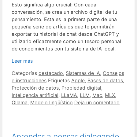
Esto significa algo crucial: Con cada
conversación, se crea un archivo digital de tu
pensamiento. Esta es la primera parte de una
pequeña serie de artículos que te permitirán
exportar tu historial de chat desde ChatGPT y
utilizarlo eficazmente como un tesoro personal
de conocimientos con tu sistema de IA local.
Leer más
Categorías
destacado
,
Sistemas de IA
,
Consejos
e instrucciones
Etiquetas
Apple
,
Bases de datos
,
Protección de datos
,
Propiedad digital
,
Inteligencia artificial
,
LLaMA
,
LLM
,
Mac
,
MLX
,
Ollama
,
Modelo lingüístico
Deja un comentario
Aprender a pensar dialogando