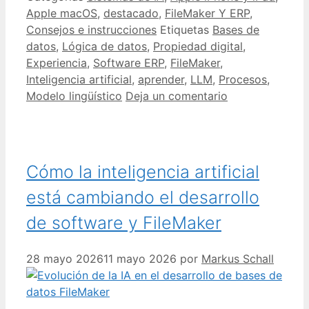
Apple macOS
,
destacado
,
FileMaker Y ERP
,
Consejos e instrucciones
Etiquetas
Bases de
datos
,
Lógica de datos
,
Propiedad digital
,
Experiencia
,
Software ERP
,
FileMaker
,
Inteligencia artificial
,
aprender
,
LLM
,
Procesos
,
Modelo lingüístico
Deja un comentario
Cómo la inteligencia artificial
está cambiando el desarrollo
de software y FileMaker
28 mayo 2026
11 mayo 2026
por
Markus Schall