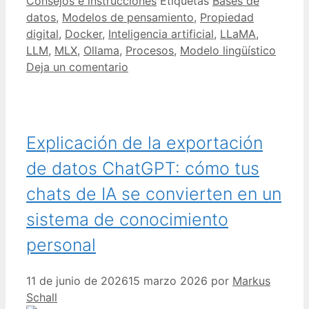
Consejos e instrucciones
Etiquetas
Bases de
datos
,
Modelos de pensamiento
,
Propiedad
digital
,
Docker
,
Inteligencia artificial
,
LLaMA
,
LLM
,
MLX
,
Ollama
,
Procesos
,
Modelo lingüístico
Deja un comentario
Explicación de la exportación
de datos ChatGPT: cómo tus
chats de IA se convierten en un
sistema de conocimiento
personal
11 de junio de 2026
15 marzo 2026
por
Markus
Schall