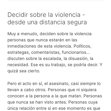
que
de
regulación:
no
Occidente
el
Decidir sobre la violencia -
nuevo
desde una distancia segura
portal
de
Muy a menudo, deciden sobre la violencia
información
personas que nunca estarán en las
estadounidense
inmediaciones de esta violencia. Políticos,
plantea
estrategas, comentaristas, funcionarios...
interrogantes
discuten sobre la escalada, la disuasión, la
necesidad. Ese es su trabajo, se podría decir. Y
quizá sea cierto.
Pero el acto en sí, el asesinato, casi siempre lo
llevan a cabo otros. Personas que ni siquiera
conocen a la persona a la que matan. Personas
que nunca se han visto antes. Personas cuya
única relación entre sí en ese momento es que