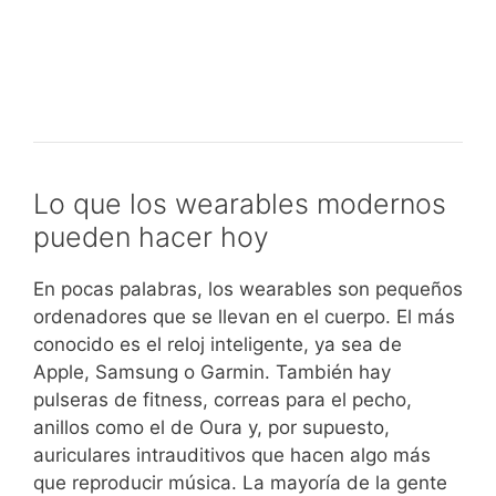
en
no
Insolvencia
Insolvencia empresarial: una
Alemania:
es
empresarial:
experiencia personal con una guía
tecnología,
una
una
para tiempos de crisis
límites
retirada
experiencia
y
-
personal
consecuencias
y
con
políticas
cómo
una
una
guía
Lo que los wearables modernos
congelación
para
pueden hacer hoy
crea
tiempos
orientación
de
En pocas palabras, los wearables son pequeños
crisis
ordenadores que se llevan en el cuerpo. El más
conocido es el reloj inteligente, ya sea de
Apple, Samsung o Garmin. También hay
pulseras de fitness, correas para el pecho,
anillos como el de Oura y, por supuesto,
auriculares intrauditivos que hacen algo más
que reproducir música. La mayoría de la gente