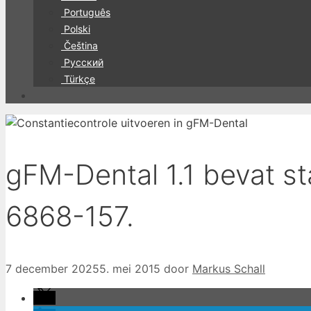
Português
Polski
Čeština
Русский
Türkçe
gFM-Dental 1.1 bevat s
6868-157.
7 december 2025
5. mei 2015
door
Markus Schall