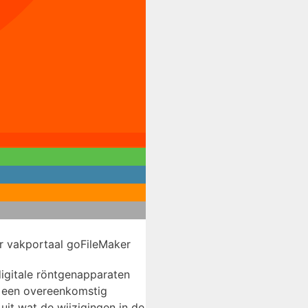
r vakportaal goFileMaker
igitale röntgenapparaten
t een overeenkomstig
 uit wat de wijzigingen in de