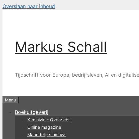
Overslaan naar inhoud
Markus Schall
Tijdschrift voor Europa, bedrijfsleven, AI en digitalis
Menu
Boekuitgeverij
X-minizin - Overzicht
Online magazine
Maandelijks nieuws