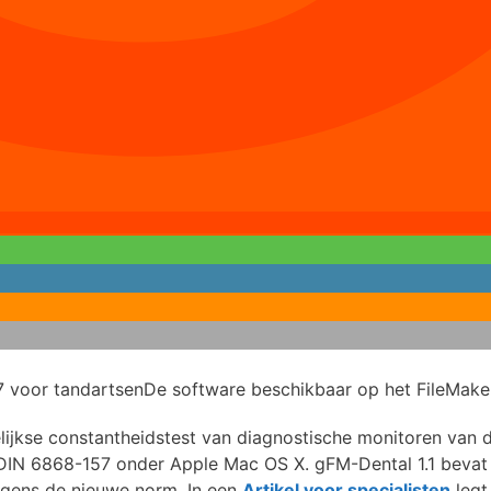
De software beschikbaar op het FileMake
ijkse constantheidstest van diagnostische monitoren van d
n DIN 6868-157 onder Apple Mac OS X. gFM-Dental 1.1 beva
olgens de nieuwe norm. In een
Artikel voor specialisten
legt