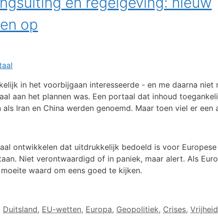
ngsuiting en regelgeving: nieuw
gen op
elijk in het voorbijgaan interesseerde - en me daarna niet m
al aan het plannen was. Een portaal dat inhoud toegankeli
als Iran en China werden genoemd. Maar toen viel er een 
taal ontwikkelen dat uitdrukkelijk bedoeld is voor Europe
staan. Niet verontwaardigd of in paniek, maar alert. Als Eu
 moeite waard om eens goed te kijken.
,
Duitsland
,
EU-wetten
,
Europa
,
Geopolitiek
,
Crises
,
Vrijhei