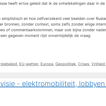
resse heeft ertoe geleid dat ik de ontwikkelingen daar in d
 simplistisch en hoe zelfverzekerd veel beelden over Rusl
er bronnen, zonder context, soms zelfs zonder enige intern
talkshows of commentaarkolommen, maar ook bijna zonder n
p een gegeven moment rijst onvermijdelijk de vraag:
rgiebeleid
,
EU-wetten
,
Europa
,
Geopolitiek
,
Crises
,
Vrijheid
sie - elektromobiliteit, lobbyen