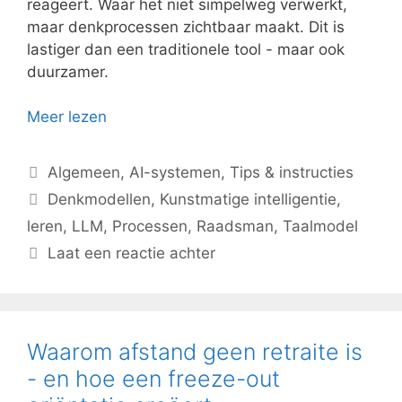
reageert. Waar het niet simpelweg verwerkt,
maar denkprocessen zichtbaar maakt. Dit is
lastiger dan een traditionele tool - maar ook
duurzamer.
Meer lezen
Categorieën
Algemeen
,
AI-systemen
,
Tips & instructies
Tags
Denkmodellen
,
Kunstmatige intelligentie
,
leren
,
LLM
,
Processen
,
Raadsman
,
Taalmodel
Laat een reactie achter
Waarom afstand geen retraite is
- en hoe een freeze-out