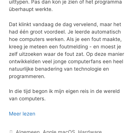
uittypen. Pas dan kon je zien of het programma
überhaupt werkte.
Dat klinkt vandaag de dag vervelend, maar het
had één groot voordeel. Je leerde automatisch
hoe computers werken. Als je een fout maakte,
kreeg je meteen een foutmelding - en moest je
zelf uitzoeken waar de fout zat. Op deze manier
ontwikkelden veel jonge computerfans een heel
natuurlijke benadering van technologie en
programmeren.
In die tijd begon ik mijn eigen reis in de wereld
van computers.
Meer lezen
Categorieën
Algemeen
,
Apple macOS
,
Hardware
,