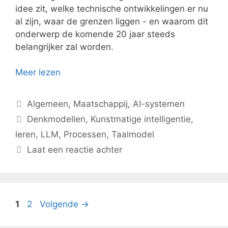
idee zit, welke technische ontwikkelingen er nu
al zijn, waar de grenzen liggen - en waarom dit
onderwerp de komende 20 jaar steeds
belangrijker zal worden.
Meer lezen
Categorieën
Algemeen
,
Maatschappij
,
AI-systemen
Tags
Denkmodellen
,
Kunstmatige intelligentie
,
leren
,
LLM
,
Processen
,
Taalmodel
Laat een reactie achter
Pagina
Pagina
1
2
Volgende
→