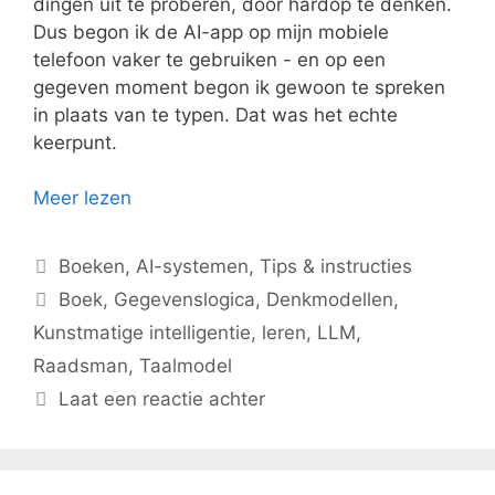
dingen uit te proberen, door hardop te denken.
Dus begon ik de AI-app op mijn mobiele
telefoon vaker te gebruiken - en op een
gegeven moment begon ik gewoon te spreken
in plaats van te typen. Dat was het echte
keerpunt.
Meer lezen
Categorieën
Boeken
,
AI-systemen
,
Tips & instructies
Tags
Boek
,
Gegevenslogica
,
Denkmodellen
,
Kunstmatige intelligentie
,
leren
,
LLM
,
Raadsman
,
Taalmodel
Laat een reactie achter