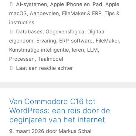
Categorieën
AI-systemen
,
Apple iPhone en iPad
,
Apple
macOS
,
Aanbevolen
,
FileMaker & ERP
,
Tips &
instructies
Tags
Databases
,
Gegevenslogica
,
Digitaal
eigendom
,
Ervaring
,
ERP-software
,
FileMaker
,
Kunstmatige intelligentie
,
leren
,
LLM
,
Processen
,
Taalmodel
Laat een reactie achter
Van Commodore C16 tot
WordPress: een reis door de
beginjaren van het internet
9. maart 2026
door
Markus Schall