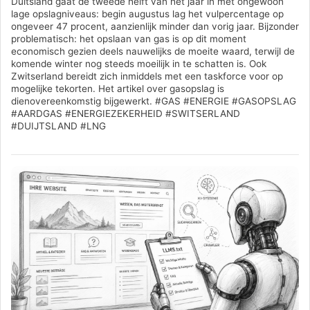
Duitsland gaat de tweede helft van het jaar in met ongewoon
lage opslagniveaus: begin augustus lag het vulpercentage op
ongeveer 47 procent, aanzienlijk minder dan vorig jaar. Bijzonder
problematisch: het opslaan van gas is op dit moment
economisch gezien deels nauwelijks de moeite waard, terwijl de
komende winter nog steeds moeilijk in te schatten is. Ook
Zwitserland bereidt zich inmiddels met een taskforce voor op
mogelijke tekorten. Het artikel over gasopslag is
dienovereenkomstig bijgewerkt. #GAS #ENERGIE #GASOPSLAG
#AARDGAS #ENERGIEZEKERHEID #SWITSERLAND
#DUIJTSLAND #LNG