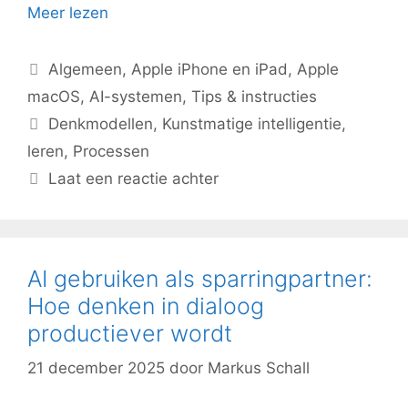
Meer lezen
Categorieën
Algemeen
,
Apple iPhone en iPad
,
Apple
macOS
,
AI-systemen
,
Tips & instructies
Tags
Denkmodellen
,
Kunstmatige intelligentie
,
leren
,
Processen
Laat een reactie achter
AI gebruiken als sparringpartner:
Hoe denken in dialoog
productiever wordt
21 december 2025
door
Markus Schall