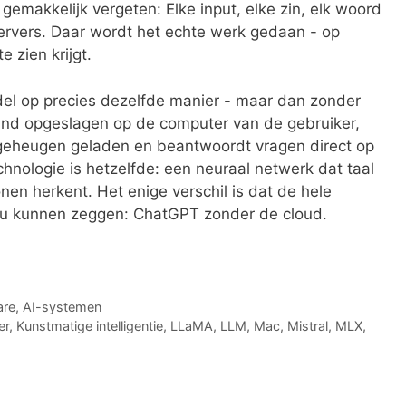
 gemakkelijk vergeten: Elke input, elke zin, elk woord
 servers. Daar wordt het echte werk gedaan - op
e zien krijgt.
odel op precies dezelfde manier - maar dan zonder
tand opgeslagen op de computer van de gebruiker,
rkgeheugen geladen en beantwoordt vragen direct op
hnologie is hetzelfde: een neuraal netwerk dat taal
onen herkent. Het enige verschil is dat de hele
zou kunnen zeggen: ChatGPT zonder de cloud.
are
,
AI-systemen
er
,
Kunstmatige intelligentie
,
LLaMA
,
LLM
,
Mac
,
Mistral
,
MLX
,