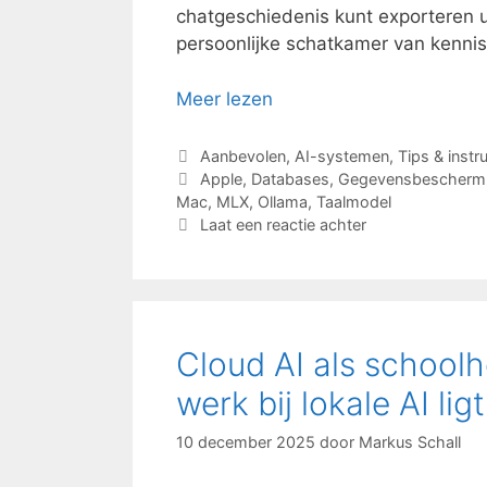
chatgeschiedenis kunt exporteren u
persoonlijke schatkamer van kennis
Meer lezen
Categorieën
Aanbevolen
,
AI-systemen
,
Tips & instr
Tags
Apple
,
Databases
,
Gegevensbescherm
Mac
,
MLX
,
Ollama
,
Taalmodel
Laat een reactie achter
Cloud AI als school
werk bij lokale AI ligt
10 december 2025
door
Markus Schall