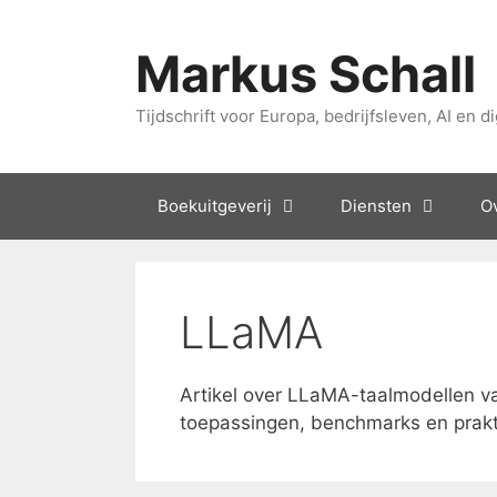
Overslaan
naar
Markus Schall
inhoud
Tijdschrift voor Europa, bedrijfsleven, AI en di
Boekuitgeverij
Diensten
Ov
LLaMA
Artikel over LLaMA-taalmodellen v
toepassingen, benchmarks en praktis