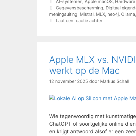
Categorieën
AI-systemen
,
Apple macOS
,
Hardware
Tags
Gegevensbescherming
,
Digitaal eigen
meningsuiting
,
Mistral
,
MLX
,
neo4j
,
Ollama
Laat een reactie achter
Apple MLX vs. NVIDIA
werkt op de Mac
12 november 2025
door
Markus Schall
Wie tegenwoordig met kunstmatige i
ChatGPT of soortgelijke online die
en krijgt antwoord alsof er een ze