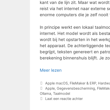
kant van de lijn zit. Maar wat wordt
reist via het internet naar externe
enorme computers die je zelf nooit t
In principe werkt een lokaal taalm
internet. Het model wordt als bes
wordt bij het opstarten in het we
het apparaat. De achterliggende tec
begrijpt, teksten genereert en patr
berekening binnenshuis blijft. Je 
Meer lezen
Categorieën
Apple macOS
,
FileMaker & ERP
,
Hardw
Tags
Apple
,
Gegevensbescherming
,
FileMak
Ollama
,
Taalmodel
Laat een reactie achter