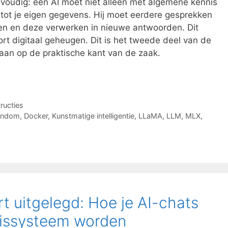
envoudig: een AI moet niet alleen met algemene kennis
ot je eigen gegevens. Hij moet eerdere gesprekken
en en deze verwerken in nieuwe antwoorden. Dit
rt digitaal geheugen. Dit is het tweede deel van de
gaan op de praktische kant van de zaak.
tructies
gendom
,
Docker
,
Kunstmatige intelligentie
,
LLaMA
,
LLM
,
MLX
,
 uitgelegd: Hoe je AI-chats
nissysteem worden