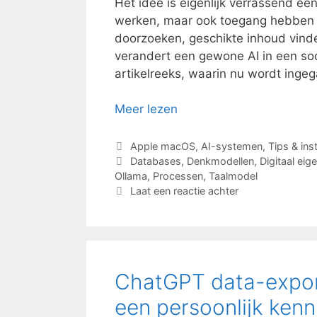
Het idee is eigenlijk verrassend e
werken, maar ook toegang hebben t
doorzoeken, geschikte inhoud vind
verandert een gewone AI in een soo
artikelreeks, waarin nu wordt inge
Meer lezen
Categorieën
Apple macOS
,
AI-systemen
,
Tips & ins
Tags
Databases
,
Denkmodellen
,
Digitaal ei
Ollama
,
Processen
,
Taalmodel
Laat een reactie achter
ChatGPT data-export
een persoonlijk ken