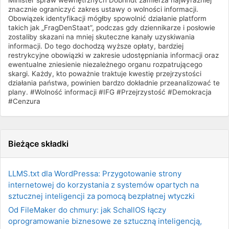
Minister spraw wewnętrznych Dobrindt zamierza najwyraźniej
znacznie ograniczyć zakres ustawy o wolności informacji.
Obowiązek identyfikacji mógłby spowolnić działanie platform
takich jak „FragDenStaat”, podczas gdy dziennikarze i posłowie
zostaliby skazani na mniej skuteczne kanały uzyskiwania
informacji. Do tego dochodzą wyższe opłaty, bardziej
restrykcyjne obowiązki w zakresie udostępniania informacji oraz
ewentualne zniesienie niezależnego organu rozpatrującego
skargi. Każdy, kto poważnie traktuje kwestię przejrzystości
działania państwa, powinien bardzo dokładnie przeanalizować te
plany. #Wolność informacji #IFG #Przejrzystość #Demokracja
#Cenzura
Bieżące składki
LLMS.txt dla WordPressa: Przygotowanie strony
internetowej do korzystania z systemów opartych na
sztucznej inteligencji za pomocą bezpłatnej wtyczki
Od FileMaker do chmury: jak SchallOS łączy
oprogramowanie biznesowe ze sztuczną inteligencją,