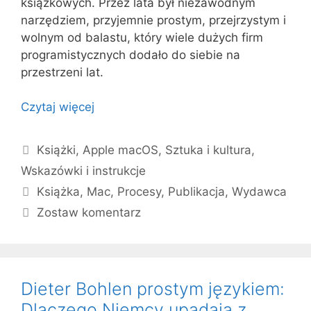
książkowych. Przez lata był niezawodnym
narzędziem, przyjemnie prostym, przejrzystym i
wolnym od balastu, który wiele dużych firm
programistycznych dodało do siebie na
przestrzeni lat.
Czytaj więcej
Kategorie
Książki
,
Apple macOS
,
Sztuka i kultura
,
Wskazówki i instrukcje
Tagi
Książka
,
Mac
,
Procesy
,
Publikacja
,
Wydawca
Zostaw komentarz
Dieter Bohlen prostym językiem:
Dlaczego Niemcy upadają z