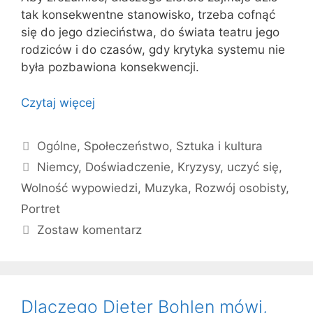
tak konsekwentne stanowisko, trzeba cofnąć
się do jego dzieciństwa, do świata teatru jego
rodziców i do czasów, gdy krytyka systemu nie
była pozbawiona konsekwencji.
Czytaj więcej
Kategorie
Ogólne
,
Społeczeństwo
,
Sztuka i kultura
Tagi
Niemcy
,
Doświadczenie
,
Kryzysy
,
uczyć się
,
Wolność wypowiedzi
,
Muzyka
,
Rozwój osobisty
,
Portret
Zostaw komentarz
Dlaczego Dieter Bohlen mówi,