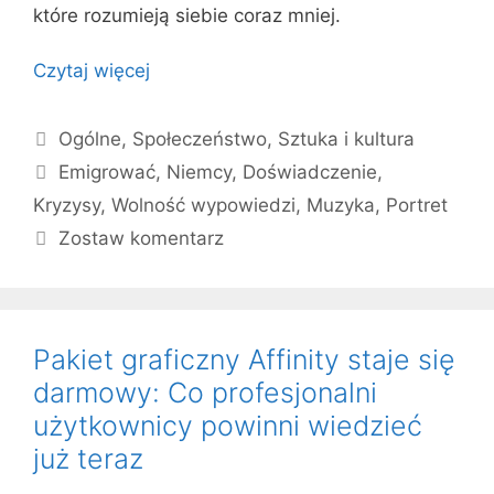
które rozumieją siebie coraz mniej.
Czytaj więcej
Kategorie
Ogólne
,
Społeczeństwo
,
Sztuka i kultura
Tagi
Emigrować
,
Niemcy
,
Doświadczenie
,
Kryzysy
,
Wolność wypowiedzi
,
Muzyka
,
Portret
Zostaw komentarz
Pakiet graficzny Affinity staje się
darmowy: Co profesjonalni
użytkownicy powinni wiedzieć
już teraz