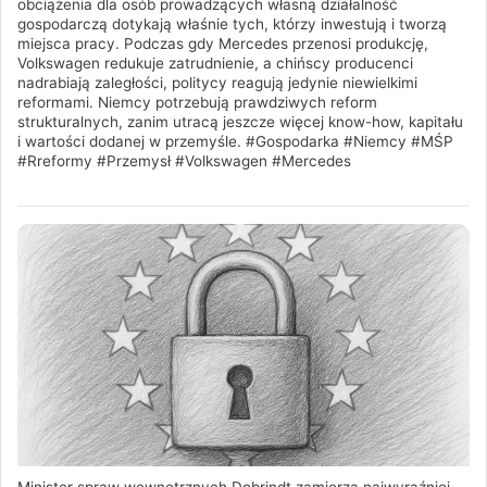
obciążenia dla osób prowadzących własną działalność
gospodarczą dotykają właśnie tych, którzy inwestują i tworzą
miejsca pracy. Podczas gdy Mercedes przenosi produkcję,
Volkswagen redukuje zatrudnienie, a chińscy producenci
nadrabiają zaległości, politycy reagują jedynie niewielkimi
reformami. Niemcy potrzebują prawdziwych reform
strukturalnych, zanim utracą jeszcze więcej know-how, kapitału
i wartości dodanej w przemyśle. #Gospodarka #Niemcy #MŚP
#Rreformy #Przemysł #Volkswagen #Mercedes