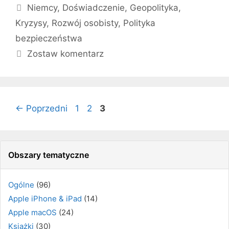
Tagi
Niemcy
,
Doświadczenie
,
Geopolityka
,
Kryzysy
,
Rozwój osobisty
,
Polityka
bezpieczeństwa
Zostaw komentarz
Strona
Strona
Strona
←
Poprzedni
1
2
3
Obszary tematyczne
Ogólne
(96)
Apple iPhone & iPad
(14)
Apple macOS
(24)
Książki
(30)