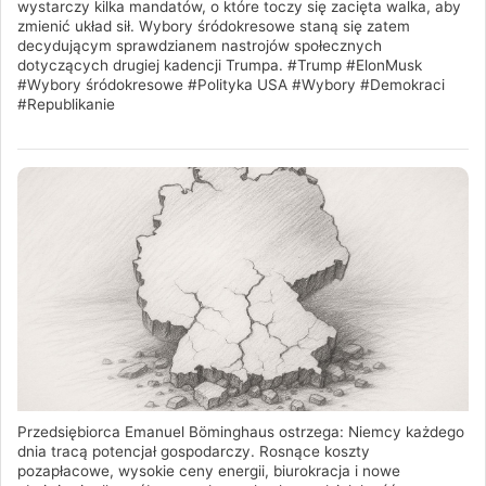
wystarczy kilka mandatów, o które toczy się zacięta walka, aby
zmienić układ sił. Wybory śródokresowe staną się zatem
decydującym sprawdzianem nastrojów społecznych
dotyczących drugiej kadencji Trumpa. #Trump #ElonMusk
#Wybory śródokresowe #Polityka USA #Wybory #Demokraci
#Republikanie
Przedsiębiorca Emanuel Böminghaus ostrzega: Niemcy każdego
dnia tracą potencjał gospodarczy. Rosnące koszty
pozapłacowe, wysokie ceny energii, biurokracja i nowe