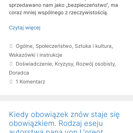
sprzedawano nam jako „bezpieczeństwo“, ma
coraz mniej wspólnego z rzeczywistością.
Czytaj więcej
Kategorie
Ogólne
,
Społeczeństwo
,
Sztuka i kultura
,
Wskazówki i instrukcje
Tagi
Doświadczenie
,
Kryzysy
,
Rozwój osobisty
,
Doradca
1 Komentarz
Kiedy obowiązek znów staje się
obowiązkiem. Rodzaj eseju
autorstwa pana von L'oreot.