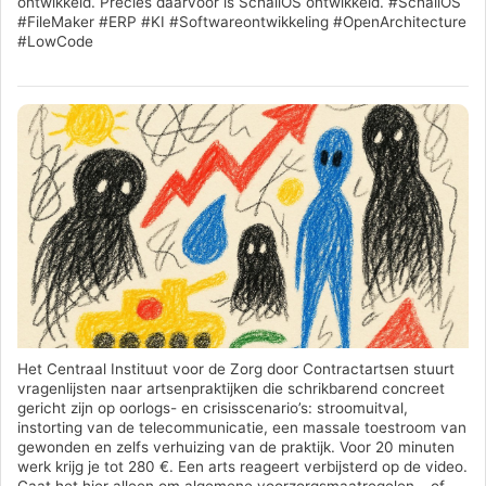
ontwikkeld. Precies daarvoor is SchallOS ontwikkeld. #SchallOS
#FileMaker #ERP #KI #Softwareontwikkeling #OpenArchitecture
#LowCode
Het Centraal Instituut voor de Zorg door Contractartsen stuurt
vragenlijsten naar artsenpraktijken die schrikbarend concreet
gericht zijn op oorlogs- en crisisscenario’s: stroomuitval,
instorting van de telecommunicatie, een massale toestroom van
gewonden en zelfs verhuizing van de praktijk. Voor 20 minuten
werk krijg je tot 280 €. Een arts reageert verbijsterd op de video.
Gaat het hier alleen om algemene voorzorgsmaatregelen – of