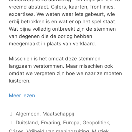
vreemd abstract. Cijfers, kaarten, frontlinies,
expertises. We weten waar iets gebeurt, wie
erbij betrokken is en wat er op het spel staat.
Wat bijna volledig ontbreekt zijn de stemmen
van degenen die de oorlog hebben
meegemaakt in plaats van verklaard.
Misschien is het omdat deze stemmen
langzaam verstommen. Maar misschien ook
omdat we vergeten zijn hoe we naar ze moeten
luisteren.
Meer lezen
Categorieën
Algemeen
,
Maatschappij
Tags
Duitsland
,
Ervaring
,
Europa
,
Geopolitiek
,
Crises
,
Vrijheid van meningsuiting
,
Muziek
,