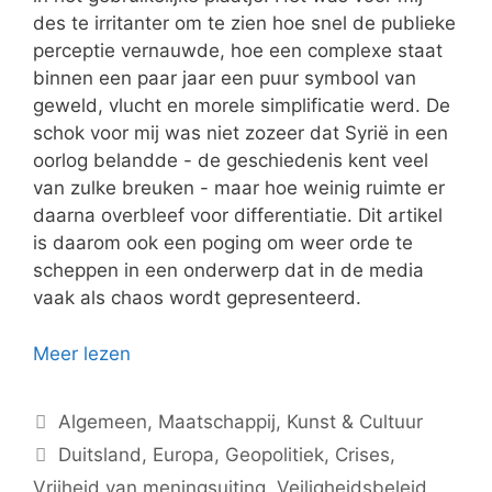
des te irritanter om te zien hoe snel de publieke
perceptie vernauwde, hoe een complexe staat
binnen een paar jaar een puur symbool van
geweld, vlucht en morele simplificatie werd. De
schok voor mij was niet zozeer dat Syrië in een
oorlog belandde - de geschiedenis kent veel
van zulke breuken - maar hoe weinig ruimte er
daarna overbleef voor differentiatie. Dit artikel
is daarom ook een poging om weer orde te
scheppen in een onderwerp dat in de media
vaak als chaos wordt gepresenteerd.
Meer lezen
Categorieën
Algemeen
,
Maatschappij
,
Kunst & Cultuur
Tags
Duitsland
,
Europa
,
Geopolitiek
,
Crises
,
Vrijheid van meningsuiting
,
Veiligheidsbeleid