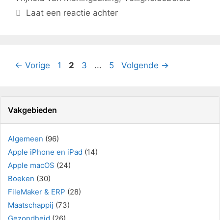
Laat een reactie achter
Pagina
Pagina
Pagina
Pagina
←
Vorige
1
2
3
...
5
Volgende
→
Vakgebieden
Algemeen
(96)
Apple iPhone en iPad
(14)
Apple macOS
(24)
Boeken
(30)
FileMaker & ERP
(28)
Maatschappij
(73)
Gezondheid
(26)